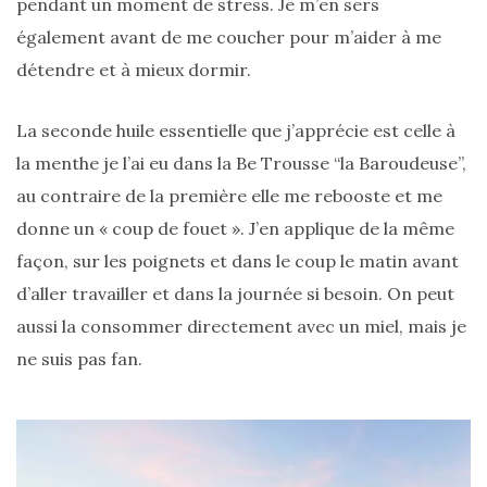
pendant un moment de stress. Je m’en sers
également avant de me coucher pour m’aider à me
détendre et à mieux dormir.
La seconde huile essentielle que j’apprécie est celle à
la menthe je l’ai eu dans la Be Trousse “la Baroudeuse”,
au contraire de la première elle me rebooste et me
donne un « coup de fouet ». J’en applique de la même
Ma
façon, sur les poignets et dans le coup le matin avant
sélection
de
d’aller travailler et dans la journée si besoin. On peut
sacs
légers
aussi la consommer directement avec un miel, mais je
et
tendance
ne suis pas fan.
pour
l’été
23/05/2026