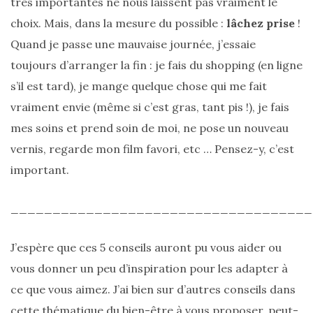
très importantes ne nous laissent pas vraiment le
Digital/Blogging
choix. Mais, dans la mesure du possible :
lâchez prise
!
(12)
Quand je passe une mauvaise journée, j’essaie
DIY/Recettes
toujours d’arranger la fin : je fais du shopping (en ligne
(15)
s’il est tard), je mange quelque chose qui me fait
Lecture/Séries
vraiment envie (même si c’est gras, tant pis !), je fais
(13)
mes soins et prend soin de moi, ne pose un nouveau
vernis, regarde mon film favori, etc … Pensez-y, c’est
Vie
important.
quotidienne/Maison
(61)
____________________________________
Mode
(502)
J’espère que ces 5 conseils auront pu vous aider ou
Actualités
vous donner un peu d’inspiration pour les adapter à
mode
ce que vous aimez. J’ai bien sur d’autres conseils dans
(5)
cette thématique du bien-être à vous proposer, peut-