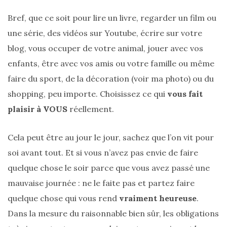
(27)
Bref, que ce soit pour lire un livre, regarder un film ou
Revues
une série, des vidéos sur Youtube, écrire sur votre
(478)
blog, vous occuper de votre animal, jouer avec vos
Tutoriels
enfants, être avec vos amis ou votre famille ou même
(70)
faire du sport, de la décoration (voir ma photo) ou du
shopping, peu importe. Choisissez ce qui
vous fait
Lifestyle
plaisir à VOUS
réellement.
(154)
Bonnes
Cela peut être au jour le jour, sachez que l’on vit pour
adresses/Evénements
soi avant tout. Et si vous n’avez pas envie de faire
(43)
quelque chose le soir parce que vous avez passé une
Coups
mauvaise journée : ne le faite pas et partez faire
de
quelque chose qui vous rend
vraiment heureuse
.
coeur
Dans la mesure du raisonnable bien sûr, les obligations
(9)