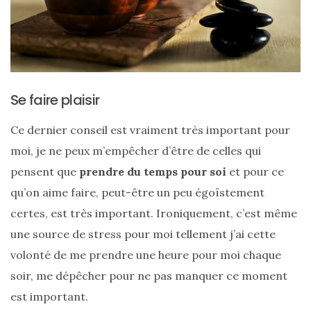
CATÉGORIES
DU BLOG
Beauté
Se faire plaisir
(640)
Ce dernier conseil est vraiment très important pour
Actualités
moi, je ne peux m’empêcher d’être de celles qui
beauté
pensent que
prendre du temps pour soi
et pour ce
(10)
qu’on aime faire, peut-être un peu égoïstement
Conseils
certes, est très important. Ironiquement, c’est même
beauté
une source de stress pour moi tellement j’ai cette
(54)
volonté de me prendre une heure pour moi chaque
Favoris
soir, me dépêcher pour ne pas manquer ce moment
et
est important.
déceptions