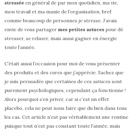
sur
stressée
en général de par mon quotidien, ma vie,
mon travail et ma manie de l’organisation, bref
ce
comme beaucoup de personnes je stresse. J’avais
sac
envie de vous partager
mes petites astuces
pour dé
en
stresser, se relaxer, mais aussi gagner en énergie
soie
toute l’année.
et
cuir
C’était aussi l’occasion pour moi de vous présenter
au
des produits et des cures que j’apprécie. Sachez que
je suis persuadée que certaines de ces astuces sont
luxe
purement psychologiques, cependant ça fonctionne !
discret
Alors pourquoi s’en priver, car si c’est un effet
placebo, cela ne peut nous faire que du bien dans tous
06/06/2026
les cas. Cet article n’est pas véritablement une routine
puisque tout n’est pas constant toute l’année, mais