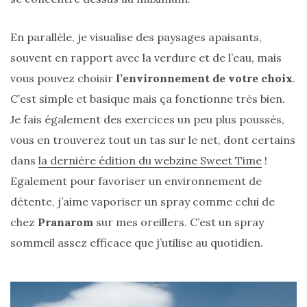
Les
sacs
tendances
En parallèle, je visualise des paysages apaisants,
printemps
été
souvent en rapport avec la verdure et de l’eau, mais
2026
:
vous pouvez choisir
l’environnement de votre choix
.
ma
sélection
C’est simple et basique mais ça fonctionne très bien.
chic
Je fais également des exercices un peu plus poussés,
et
pratique
vous en trouverez tout un tas sur le net, dont certains
au
quotidien
dans
la dernière édition du webzine Sweet Time
!
Egalement pour favoriser un environnement de
09/05/2026
détente, j’aime vaporiser un spray comme celui de
chez
Pranarom
sur mes oreillers. C’est un spray
sommeil assez efficace que j’utilise au quotidien.