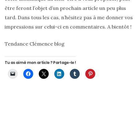
Conseils
être feront l’objet d’un prochain article un peu plus
mode
tard. Dans tous les cas, n’hésitez pas à me donner vos
(25)
impressions sur celui-ci en commentaires. A bientôt !
Découvertes
mode
Tendance Clémence blog
(5)
Tu as aimé mon article ? Partage-le !
Derniers
achats
(45)
Lookbook
(175)
Luxe
&
maroquinerie
(218)