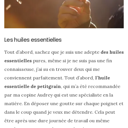
Sac
cabas
en
cuir
tressé
Parfois
Les huiles essentielles
:
mon
avis
Tout d’abord, sachez que je suis une adepte
des huiles
sur
le
essentielles
pures, même si je ne suis pas une fin
shopper
marron
connaisseuse, j’ai su en trouver deux qui me
chic
et
conviennent parfaitement. Tout d’abord,
l’huile
tendance
essentielle de petitgrain
, qui m’a été recommandée
par ma copine Audrey qui est une spécialiste en la
30/05/2026
matière. En déposer une goutte sur chaque poignet et
dans le coup quand je veux me détendre. Cela peut
être après une dure journée de travail ou même