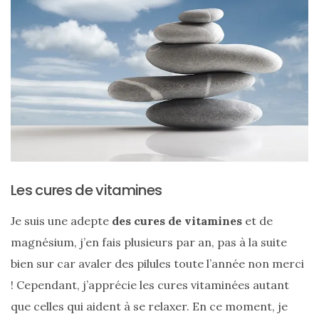
Zoom
sur
le
sac
Batman
Small
RSVP
Paris
Les cures de vitamines
Je suis une adepte
des cures de vitamines
et de
16/05/2026
magnésium, j’en fais plusieurs par an, pas à la suite
bien sur car avaler des pilules toute l’année non merci
! Cependant, j’apprécie les cures vitaminées autant
que celles qui aident à se relaxer. En ce moment, je