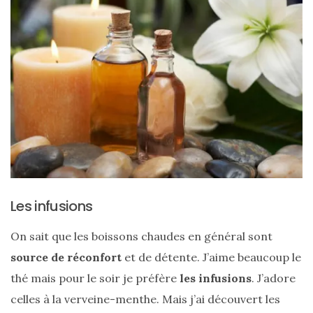
vegan
:
7
alternatives
éco-
responsables
au
cuir
11/04/2026
Les infusions
On sait que les boissons chaudes en général sont
source de réconfort
et de détente. J’aime beaucoup le
thé mais pour le soir je préfère
les infusions
. J’adore
celles à la verveine-menthe. Mais j’ai découvert les