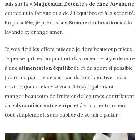
suis sur la
«
Magnésium Détente
» de chez Juvamine
qui réduit la fatigue et aide à l’équilibre et à la sérénité.
En parallèle, je prends la
«
Sommeil relaxation
»
à la
lavande et orange amer.
Je vois déjà les effets puisque je dors beaucoup mieux !
Je pense qu’il est important d’associer ce style de cure
à une
alimentation équilibrée
et du sport si possible
(pour ma part, je ne suis pas du tout sportive, mais
c’est toujours mieux si vous l’êtes). Egalement,
manger beaucoup de fruits et de légumes contribuent
à
re dynamiser votre corps
et à vous sentir mieux
Les
tout simplement, sans oublier de se faire plaisir !
plus
belles
marques
de
sacs