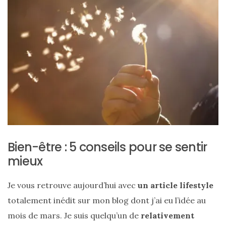
Sac
Floral
Tote
Bien-être : 5 conseils pour se sentir
mieux
Bag
de Silkyhaus :
Je vous retrouve aujourd’hui avec
un article lifestyle
mon
totalement inédit sur mon blog dont j’ai eu l’idée au
avis
mois de mars. Je suis quelqu’un de
relativement