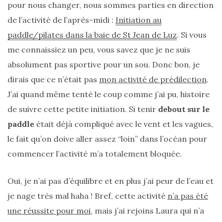
pour nous changer, nous sommes parties en direction
DIY/Recettes
de l’activité de l’après-midi :
Initiation au
(15)
paddle/pilates dans la baie de St Jean de Luz
. Si vous
me connaissiez un peu, vous savez que je ne suis
Lecture/Séries
(13)
absolument pas sportive pour un sou. Donc bon, je
dirais que ce n’était pas
mon activité de prédilection
.
Vie
J’ai quand même tenté le coup comme j’ai pu, histoire
quotidienne/Maison
de suivre cette petite initiation. Si tenir
debout sur le
(61)
paddle
était déjà compliqué avec le vent et les vagues,
Mode
le fait qu’on doive aller assez “loin” dans l’océan pour
(502)
commencer l’activité m’a totalement bloquée.
Actualités
mode
Oui, je n’ai pas d’équilibre et en plus j’ai peur de l’eau et
(5)
je nage très mal haha ! Bref, cette activité
n’a pas été
Conseils
une réussite pour moi
, mais j’ai rejoins Laura qui n’a
mode