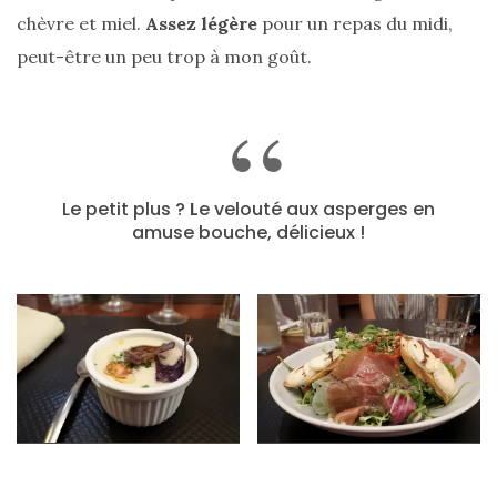
chèvre et miel.
Assez légère
pour un repas du midi,
peut-être un peu trop à mon goût.
Le petit plus ?
L
e velouté aux asperges en
amuse bouche, délicieux !
Les
plus
belles
marques
de
sacs
vegan
:
7