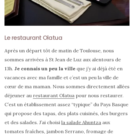
Zoom
sur
Le restaurant Olatua
le
sac
Batman
Après un départ tôt de matin de Toulouse, nous
Small
RSVP
sommes arrivées à St Jean de Luz aux alentours de
Paris
13h.
Je connais un peu la ville
que j’y ai déjà été en
vacances avec ma famille et c’est un peu la ville de
16/05/2026
cœur de ma maman. Nous sommes directement allées
déjeuner au
restaurant Olatua
pour nous restaurer.
C’est un établissement assez “typique” du Pays Basque
qui propose des tapas, des plats cuisinés, des burgers
et des salades. J’ai choisi
la salade Ahuntza
aux
tomates fraîches, jambon Serrano, fromage de