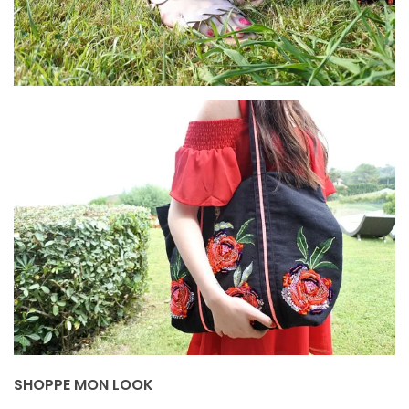
DU BLOG
Beauté
(640)
Actualités
beauté
(10)
Conseils
beauté
(54)
Favoris
et
déceptions
(27)
SHOPPE MON LOOK