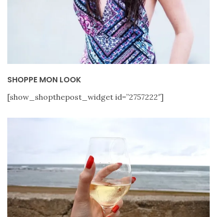
SHOPPE MON LOOK
[show_shopthepost_widget id=”2757222″]