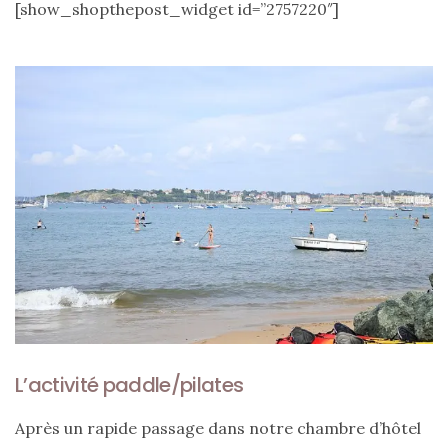
Revues
[show_shopthepost_widget id=”2757220″]
(478)
Tutoriels
(70)
Lifestyle
(154)
Bonnes
adresses/Evénements
(43)
Coups
de
coeur
(9)
L’activité paddle/pilates
Digital/Blogging
Après un rapide passage dans notre chambre d’hôtel
(12)