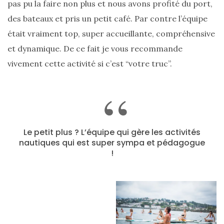
pas pu la faire non plus et nous avons profité du port,
(25)
des bateaux et pris un petit café. Par contre l’équipe
Découvertes
était vraiment top, super accueillante, compréhensive
mode
et dynamique. De ce fait je vous recommande
(5)
vivement cette activité si c’est “votre truc”.
Derniers
achats
(45)
Lookbook
Le petit plus ? L’équipe qui gère les activités
(175)
nautiques qui est super sympa et pédagogue
!
Luxe
&
maroquinerie
(218)
Sélections