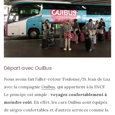
Ma
sélection
de
sacs
légers
Départ avec OuiBus
et
tendance
pour
Nous avons fait l’aller-retour Toulouse/St Jean de Luz
l’été
avec la compagnie
OuiBus
, qui appartient à la SNCF.
Le principe est simple :
voyagez confortablement à
23/05/2026
moindre coût
. En effet, les cars Ouibus sont équipés
de sièges confortables et d’autres services comme la