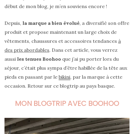
cabas
début de mon blog, je m’en souviens encore !
en
cuir
tressé
Parfois
Depuis,
la marque a bien évolué
, a diversifié son offre
:
mon
produit et propose maintenant un large choix de
avis
sur
vêtements, chaussures et accessoires tendances
à
le
des prix abordables
. Dans cet article, vous verrez
shopper
marron
aussi
les tenues Boohoo
que j’ai pu porter lors du
chic
et
séjour, c’était plus sympa d’être habillée de la tête aux
tendance
pieds en passant par le
bikini
, par la marque à cette
occasion. Retour sur ce blogtrip au pays basque.
30/05/2026
MON BLOGTRIP AVEC BOOHOO