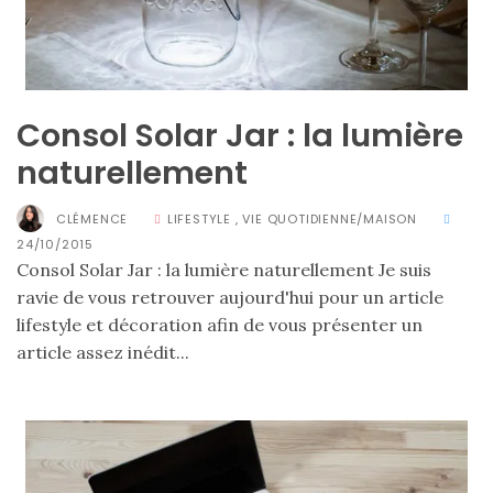
Consol Solar Jar : la lumière
naturellement
CLÉMENCE
LIFESTYLE
,
VIE QUOTIDIENNE/MAISON
24/10/2015
Consol Solar Jar : la lumière naturellement Je suis
ravie de vous retrouver aujourd'hui pour un article
lifestyle et décoration afin de vous présenter un
Les
article assez inédit...
plus
belles
marques
de
sacs
vegan
:
7