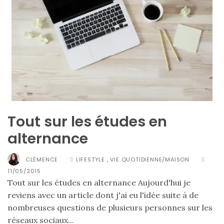
alternatives
éco-
responsables
au
cuir
11/04/2026
Tout sur les études en
alternance
CLÉMENCE
LIFESTYLE
,
VIE QUOTIDIENNE/MAISON
11/05/2015
Tout sur les études en alternance Aujourd'hui je
reviens avec un article dont j'ai eu l'idée suite à de
nombreuses questions de plusieurs personnes sur les
réseaux sociaux...