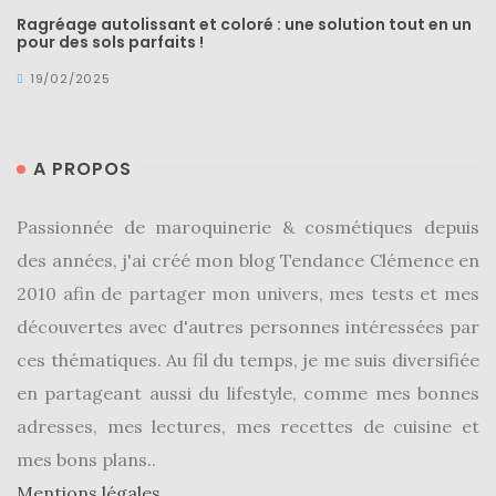
Revues
Ragréage autolissant et coloré : une solution tout en un
(478)
pour des sols parfaits !
19/02/2025
Tutoriels
(70)
Lifestyle
A PROPOS
(154)
Bonnes
Passionnée de maroquinerie & cosmétiques depuis
adresses/Evénements
des années, j'ai créé mon blog Tendance Clémence en
(43)
2010 afin de partager mon univers, mes tests et mes
découvertes avec d'autres personnes intéressées par
Coups
de
ces thématiques. Au fil du temps, je me suis diversifiée
coeur
en partageant aussi du lifestyle, comme mes bonnes
(9)
adresses, mes lectures, mes recettes de cuisine et
mes bons plans..
Digital/Blogging
Mentions légales
(12)