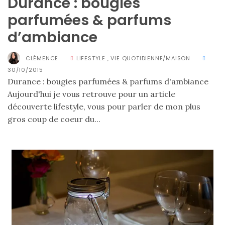
Durance : bougies
parfumées & parfums
d’ambiance
Zoom
sur
CLÉMENCE
LIFESTYLE
,
VIE QUOTIDIENNE/MAISON
le
30/10/2015
sac
Durance : bougies parfumées & parfums d'ambiance
Batman
Small
Aujourd'hui je vous retrouve pour un article
RSVP
Paris
découverte lifestyle, vous pour parler de mon plus
gros coup de coeur du...
16/05/2026