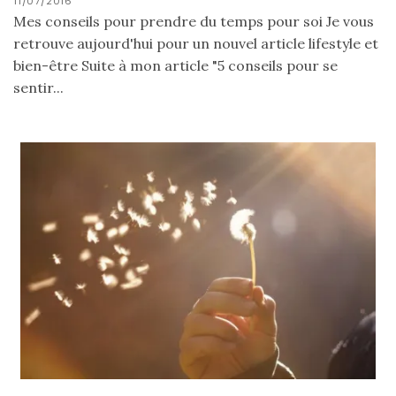
11/07/2016
Mes conseils pour prendre du temps pour soi Je vous
retrouve aujourd'hui pour un nouvel article lifestyle et
bien-être Suite à mon article "5 conseils pour se
sentir...
Ma
sélection
de
sacs
légers
et
tendance
pour
l’été
23/05/2026