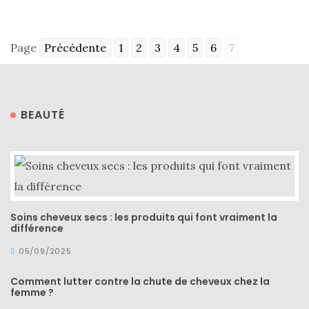
Page
Précédente
1
2
3
4
5
6
7
Comparatif :
les
sacs
Monceau
BEAUTÉ
et
Mini
Marly
Ateliers
Auguste,
lequel
choisir
?
Soins cheveux secs : les produits qui font vraiment la
différence
02/05/2026
05/09/2025
Comment lutter contre la chute de cheveux chez la
femme ?
CATÉGORIES