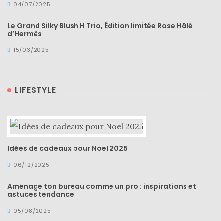
DU BLOG
04/07/2025
Le Grand Silky Blush H Trio, Édition limitée Rose Hâlé
d’Hermès
Beauté
15/03/2025
(640)
Actualités
beauté
LIFESTYLE
(10)
Conseils
beauté
(54)
Idées de cadeaux pour Noel 2025
Favoris
06/12/2025
et
Aménage ton bureau comme un pro : inspirations et
déceptions
astuces tendance
(27)
05/08/2025