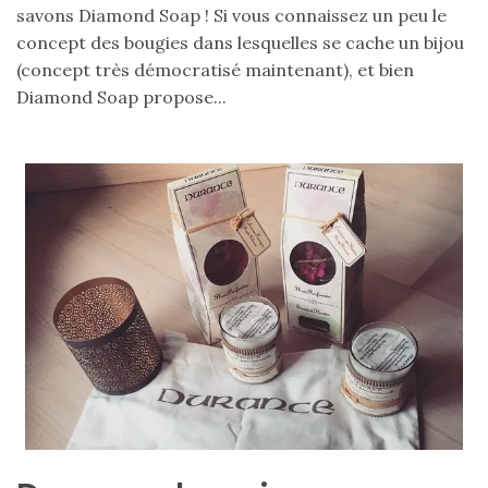
savons Diamond Soap ! Si vous connaissez un peu le
printemps
été
concept des bougies dans lesquelles se cache un bijou
2026
:
(concept très démocratisé maintenant), et bien
ma
Diamond Soap propose...
sélection
chic
et
pratique
au
quotidien
09/05/2026