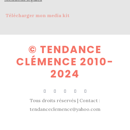
DIY/Recettes
Télécharger mon media kit
(15)
Lecture/Séries
(13)
© TENDANCE
Vie
quotidienne/Maison
CLÉMENCE 2010-
(61)
2024
Mode
(502)
Actualités
Tous droits réservés | Contact :
mode
tendanceclemence@yahoo.com
(5)
Conseils
mode