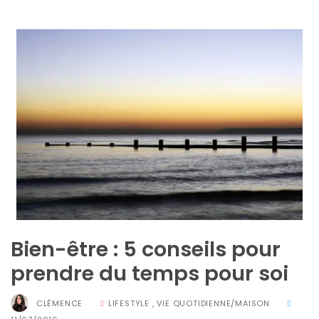
cabas
en
cuir
tressé
Parfois
:
mon
avis
sur
le
shopper
marron
chic
et
tendance
30/05/2026
Bien-être : 5 conseils pour
prendre du temps pour soi
CLÉMENCE
LIFESTYLE
,
VIE QUOTIDIENNE/MAISON