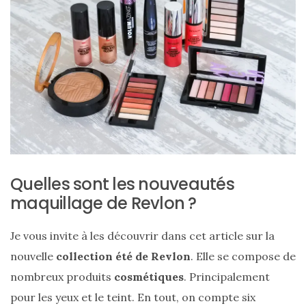
ce
sac
en
soie
et
cuir
au
luxe
Quelles sont les nouveautés
discret
maquillage de Revlon ?
06/06/2026
Je vous invite à les découvrir dans cet article sur la
nouvelle
collection été de Revlon
. Elle se compose de
nombreux produits
cosmétiques
. Principalement
pour les yeux et le teint. En tout, on compte six