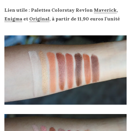
Lien utile : Palettes Colorstay Revlon
Maverick
,
Enigma
et
Original
, à partir de 11,90 euros l’unité
Zoom
sur
le
sac
Batman
Small
RSVP
Paris
16/05/2026