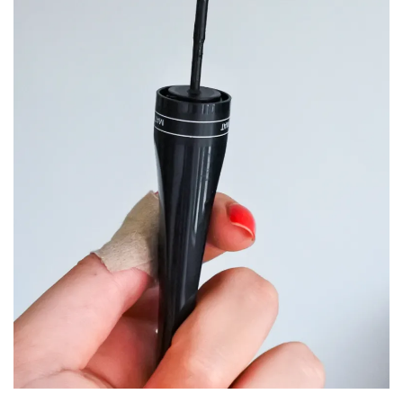
DIY/Recettes
(15)
Lecture/Séries
(13)
Vie
quotidienne/Maison
(61)
Mode
(502)
Actualités
mode
(5)
Conseils
mode