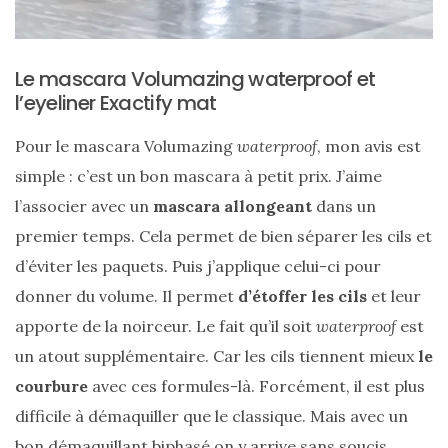
Le mascara Volumazing waterproof et
l’eyeliner Exactify mat
Comparatif :
les
Pour le mascara Volumazing
waterproof
, mon avis est
sacs
Monceau
simple : c’est un bon mascara à petit prix. J’aime
et
Mini
l’associer avec un
mascara allongeant
dans un
Marly
Ateliers
premier temps. Cela permet de bien séparer les cils et
Auguste,
lequel
d’éviter les paquets. Puis j’applique celui-ci pour
choisir
?
donner du volume. Il permet
d’étoffer les cils
et leur
apporte de la noirceur. Le fait qu’il soit
waterproof
est
02/05/2026
un atout supplémentaire. Car les cils tiennent mieux
le
courbure
avec ces formules-là. Forcément, il est plus
difficile à démaquiller que le classique. Mais avec un
CATÉGORIES
bon démaquillant biphasé on y arrive sans soucis.