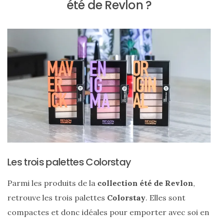
été de Revlon ?
cabas
en
cuir
tressé
Parfois
:
mon
avis
sur
le
shopper
marron
chic
et
tendance
30/05/2026
Les trois palettes Colorstay
Parmi les produits de la
collection été de Revlon
,
retrouve les trois palettes
Colorstay
. Elles sont
compactes et donc idéales pour emporter avec soi en