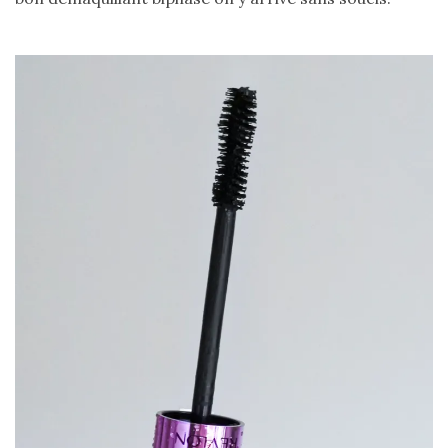
DU BLOG
Beauté
(640)
Actualités
beauté
(10)
Conseils
beauté
(54)
Favoris
et
déceptions
(27)