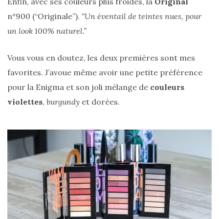
Enfin, avec ses couleurs plus froides, la
Original
n°900 (“Originale”).
“Un éventail de teintes nues, pour
un look 100% naturel.”
Vous vous en doutez, les deux premières sont mes
favorites. J’avoue même avoir une petite préférence
pour la Enigma et son joli mélange de
couleurs
violettes
,
burgundy
et dorées.
Les
sacs
tendances