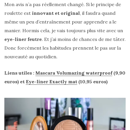
Mon avis n’a pas réellement changé. Si le principe de
(25)
roulette est
innovant et original
, il faudra quand
Découvertes
même un peu d’entraînement pour apprendre a le
mode
manier. Hormis cela, je vais toujours plus vite avec un
(5)
eye-liner feutre
. Et j’ai moins de chances de me tâter.
Derniers
Donc forcément les habitudes prennent le pas sur la
achats
nouveauté au quotidien.
(45)
Lookbook
Liens utiles :
Mascara Volumazing waterproof
(9,90
(175)
euros) et
Eye-liner Exactly mat
(10,95 euros)
Luxe
&
maroquinerie
(218)
Sélections