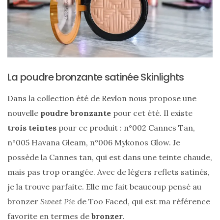
shopping
(43)
La poudre bronzante satinée Skinlights
ARCHIVES
DU BLOG
Dans la collection été de Revlon nous propose une
nouvelle
poudre bronzante
pour cet été. Il existe
trois teintes
pour ce produit : n°002 Cannes Tan,
n°005 Havana Gleam, n°006 Mykonos Glow. Je
possède la Cannes tan, qui est dans une teinte chaude,
mais pas trop orangée. Avec de légers reflets satinés,
je la trouve parfaite. Elle me fait beaucoup pensé au
bronzer
Sweet Pie
de Too Faced, qui est ma référence
favorite en termes de
bronzer
.