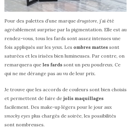
printemps
été
2026
:
Pour des palettes d’une marque
drugstore
, j’ai été
ma
sélection
agréablement surprise par la pigmentation. Elle est au
chic
et
rendez-vous, tous les fards sont assez intenses une
pratique
au
fois appliqués sur les yeux. Les
ombres mattes
sont
quotidien
saturées et les irisées bien lumineuses. Par contre, on
remarquera que
les fards
sont un peu poudreux. Ce
09/05/2026
qui ne me dérange pas au vu de leur prix.
Je trouve que les accords de couleurs sont bien choisis
et permettent de faire de
jolis maquillages
facilement. Des make-up légers pour le jour aux
smocky eyes
plus chargés de soirée, les possibilités
sont nombreuses.