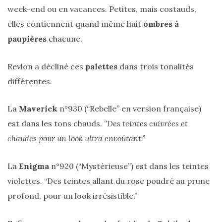
week-end ou en vacances. Petites, mais costauds,
elles contiennent quand même huit
ombres à
paupières
chacune.
Revlon a décliné ces
palettes
dans trois tonalités
différentes.
Ma
sélection
de
La
Maverick
n°930 (“Rebelle” en version française)
sacs
légers
est dans les tons chauds.
“Des teintes cuivrées et
et
chaudes pour un look ultra envoûtant.”
tendance
pour
l’été
La
Enigma
n°920 (“Mystérieuse”) est dans les teintes
violettes. “Des teintes allant du rose poudré au prune
23/05/2026
profond, pour un look irrésistible.”