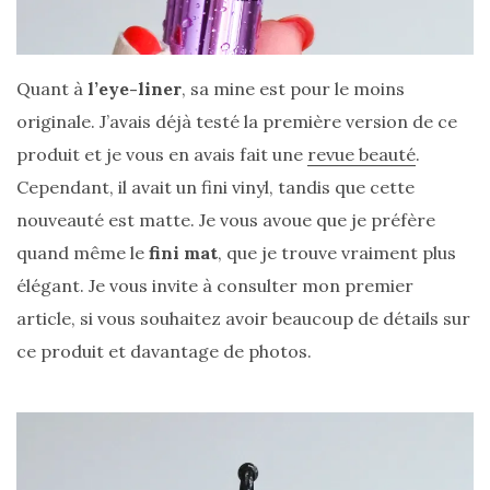
Revues
(478)
Tutoriels
Quant à
l’eye-liner
, sa mine est pour le moins
(70)
originale. J’avais déjà testé la première version de ce
produit et je vous en avais fait une
Lifestyle
revue beauté
.
(154)
Cependant, il avait un fini vinyl, tandis que cette
nouveauté est matte. Je vous avoue que je préfère
Bonnes
adresses/Evénements
quand même le
fini mat
, que je trouve vraiment plus
(43)
élégant. Je vous invite à consulter mon premier
article, si vous souhaitez avoir beaucoup de détails sur
Coups
ce produit et davantage de photos.
de
coeur
(9)
Digital/Blogging
(12)