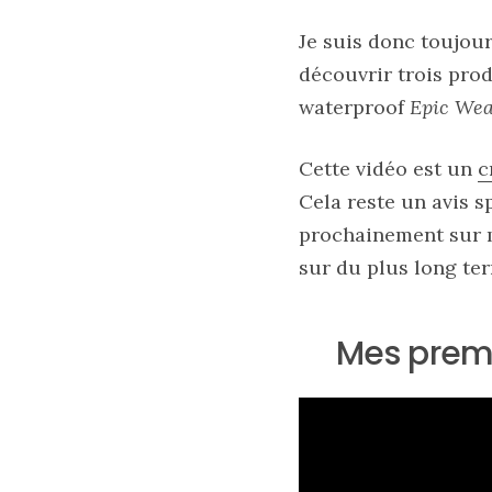
Je suis donc toujours
découvrir trois prod
Zoom
sur
waterproof
Epic Wea
le
sac
Batman
Small
Cette vidéo est un
c
RSVP
Paris
Cela reste un avis s
prochainement sur 
16/05/2026
sur du plus long ter
Mes premi