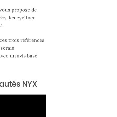
e vous propose de
hy,
les eyeliner
d
.
ces trois références.
oserais
vec un avis basé
eautés NYX