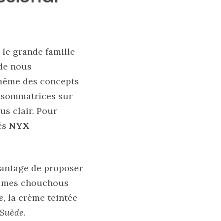
le grande famille
 de nous
même des concepts
onsommatrices sur
us clair. Pour
tés
NYX
avantage de proposer
ai mes chouchous
e
, la crème teintée
Suède
.