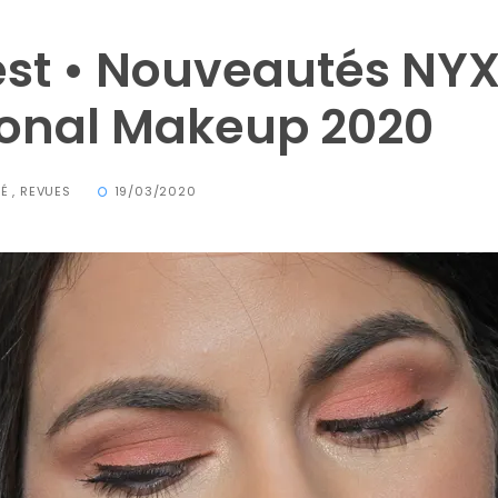
est • Nouveautés NY
ional Makeup 2020
TÉ
,
REVUES
19/03/2020