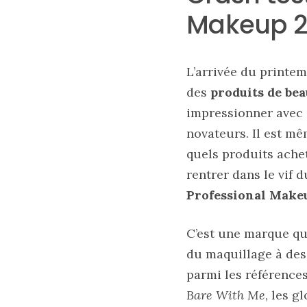
printemps
été
Makeup 2
2026
:
ma
sélection
chic
L’arrivée du printe
et
pratique
des
produits de bea
au
quotidien
impressionner avec 
novateurs. Il est mê
09/05/2026
quels produits achet
rentrer dans le vif d
Professional Make
C’est une marque que
du maquillage à des
parmi les référence
Bare With Me
, les g