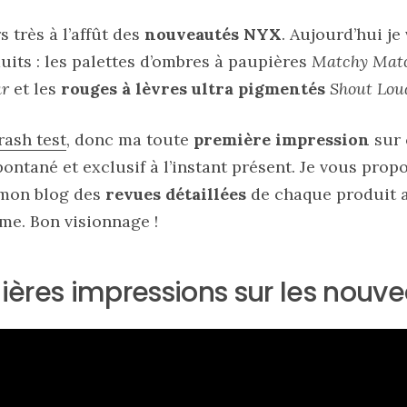
 très à l’affût des
nouveautés NYX
. Aujourd’hui j
uits : les palettes d’ombres à paupières
Matchy Matc
r
et les
rouges à lèvres ultra pigmentés
Shout Lou
rash test
, donc ma toute
première impression
sur 
pontané et exclusif à l’instant présent. Je vous prop
mon blog des
revues détaillées
de chaque produit a
me. Bon visionnage !
ères impressions sur les nouv