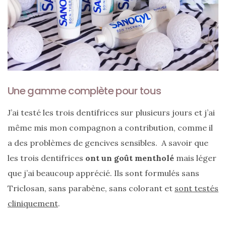
alternatives
éco-
responsables
au
cuir
11/04/2026
Une gamme complète pour tous
J’ai testé les trois dentifrices sur plusieurs jours et j’ai
même mis mon compagnon a contribution, comme il
a des problèmes de gencives sensibles. A savoir que
les trois dentifrices
ont un goût mentholé
mais léger
que j’ai beaucoup apprécié. Ils sont formulés sans
Triclosan, sans parabène, sans colorant et
sont testés
cliniquement
.