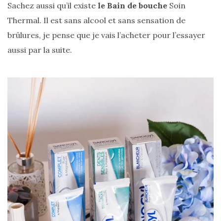
Sachez aussi qu’il existe
le Bain de bouche
Soin
Thermal. Il est sans alcool et sans sensation de
brûlures, je pense que je vais l’acheter pour l’essayer
aussi par la suite.
Comparatif :
les
sacs
Monceau
et
Mini
Marly
Ateliers
Auguste,
lequel
choisir
?
02/05/2026
CATÉGORIES