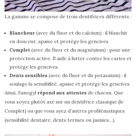
La gamme se compose de trois dentifrices différents :
Zoom
Blancheur
(avec du fluor et du calcium) : il blanchit
sur
le
en douceur, apaise et protège les gencives
sac
Batman
Complet
(avec du fluor et du magnésium) : pour une
Small
protection active. Il aide à lutter contre les caries et
RSVP
Paris
protège les gencives.
Dents sensibles
(avec du fluor et du potassium) : il
16/05/2026
soulage la sensibilité, apaise et protège les gencives
Ainsi, Sanogyl
répond aux attentes
de chacun. Que
vous soyez plutôt axé sur un dentifrice classique (le
Complet) ou que vous ayez d’autres problématiques
(sensibilité dentaire, dents termes ou jaunies…).