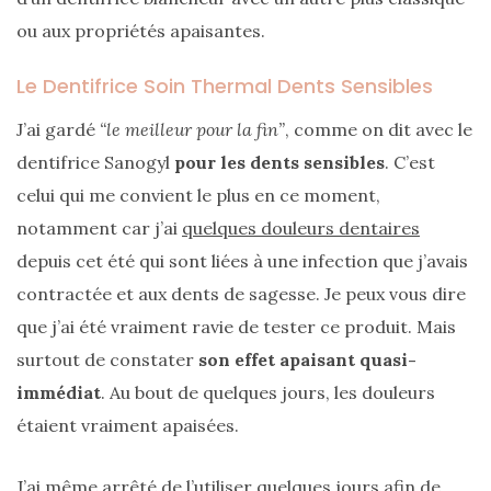
ou aux propriétés apaisantes.
DIY/Recettes
(15)
Le Dentifrice Soin Thermal Dents Sensibles
Lecture/Séries
J’ai gardé
“le meilleur pour la fin”
, comme on dit avec le
(13)
dentifrice Sanogyl
pour les dents sensibles
. C’est
Vie
celui qui me convient le plus en ce moment,
quotidienne/Maison
notamment car j’ai
quelques douleurs dentaires
(61)
depuis cet été qui sont liées à une infection que j’avais
Mode
contractée et aux dents de sagesse. Je peux vous dire
(502)
que j’ai été vraiment ravie de tester ce produit. Mais
Actualités
surtout de constater
son effet apaisant quasi-
mode
immédiat
. Au bout de quelques jours, les douleurs
(5)
étaient vraiment apaisées.
Conseils
J’ai même arrêté de l’utiliser quelques jours afin de
mode