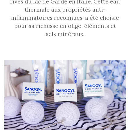
rives du lac de Garde en Italie. Cette eau
printemps
thermale aux propriétés anti-
été
2026
inflammatoires reconnues, a été choisie
:
ma
pour sa richesse en oligo-éléments et
sélection
chic
sels minéraux.
et
pratique
au
quotidien
09/05/2026