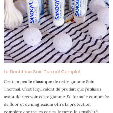
DU BLOG
Beauté
(640)
Actualités
beauté
(10)
Conseils
beauté
Le Dentifrice Soin Termal Complet
(54)
C’est un peu
le classique
de cette gamme Soin
Favoris
Thermal. C’est l’équivalent du produit que j’utilisais
et
avant de recevoir cette gamme. Sa formule composée
déceptions
de fluor et de magnésium offre
la protection
(27)
complète
contre les caries, le tarte, la sensibilité