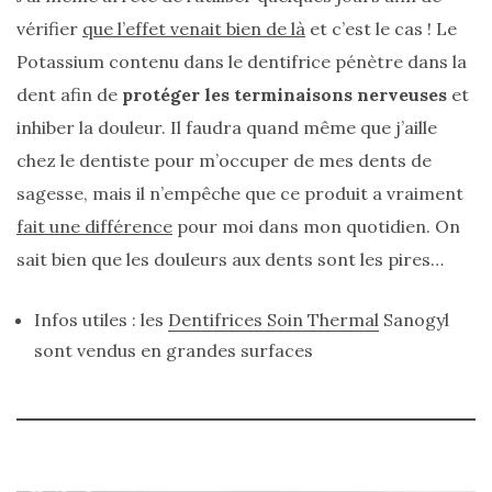
(25)
vérifier
que l’effet venait bien de là
et c’est le cas ! Le
Potassium contenu dans le dentifrice pénètre dans la
Découvertes
dent afin de
protéger les terminaisons nerveuses
et
mode
inhiber la douleur. Il faudra quand même que j’aille
(5)
chez le dentiste pour m’occuper de mes dents de
Derniers
sagesse, mais il n’empêche que ce produit a vraiment
achats
fait une différence
pour moi dans mon quotidien. On
(45)
sait bien que les douleurs aux dents sont les pires…
Lookbook
(175)
Infos utiles : les
Dentifrices Soin Thermal
Sanogyl
Luxe
sont vendus en grandes surfaces
&
maroquinerie
(218)
Sélections