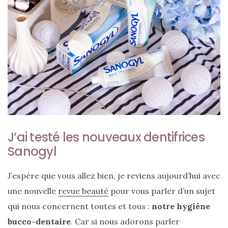
ce
sac
en
soie
et
cuir
au
luxe
J’ai testé les nouveaux dentifrices
discret
Sanogyl
06/06/2026
J’espère que vous allez bien, je reviens aujourd’hui avec
une nouvelle
revue beauté
pour vous parler d’un sujet
qui nous concernent toutes et tous :
notre hygiène
bucco-dentaire
. Car si nous adorons parler