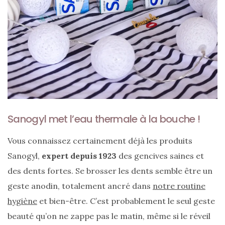
Ma
sélection
de
sacs
Sanogyl met l’eau thermale à la bouche !
légers
et
Vous connaissez certainement déjà les produits
tendance
pour
Sanogyl,
expert depuis 1923
des gencives saines et
l’été
des dents fortes. Se brosser les dents semble être un
23/05/2026
geste anodin, totalement ancré dans
notre routine
hygiène
et bien-être. C’est probablement le seul geste
beauté qu’on ne zappe pas le matin, même si le réveil