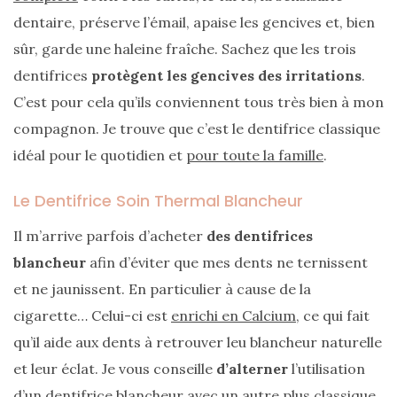
Revues
dentaire, préserve l’émail, apaise les gencives et, bien
(478)
sûr, garde une haleine fraîche. Sachez que les trois
Tutoriels
dentifrices
protègent les gencives des irritations
.
(70)
C’est pour cela qu’ils conviennent tous très bien à mon
Lifestyle
compagnon. Je trouve que c’est le dentifrice classique
(154)
idéal pour le quotidien et
pour toute la famille
.
Bonnes
Le Dentifrice Soin Thermal Blancheur
adresses/Evénements
(43)
Il m’arrive parfois d’acheter
des dentifrices
Coups
blancheur
afin d’éviter que mes dents ne ternissent
de
et ne jaunissent. En particulier à cause de la
coeur
cigarette… Celui-ci est
enrichi en Calcium
, ce qui fait
(9)
qu’il aide aux dents à retrouver leu blancheur naturelle
et leur éclat. Je vous conseille
d’alterner
l’utilisation
Digital/Blogging
(12)
d’un dentifrice blancheur avec un autre plus classique