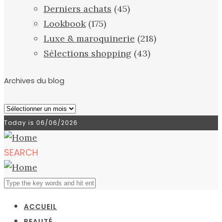
Derniers achats
(45)
Lookbook
(175)
Luxe & maroquinerie
(218)
Sélections shopping
(43)
Archives du blog
Archives
du
Today is
06/06/2026
blog
SEARCH
ACCUEIL
BEAUTÉ