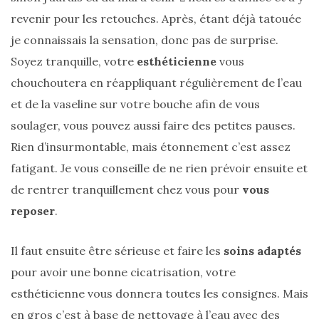
DU BLOG
revenir pour les retouches. Après, étant déjà tatouée
je connaissais la sensation, donc pas de surprise.
Beauté
Soyez tranquille, votre
esthéticienne
vous
(640)
chouchoutera en réappliquant régulièrement de l’eau
et de la vaseline sur votre bouche afin de vous
Actualités
beauté
soulager, vous pouvez aussi faire des petites pauses.
(10)
Rien d’insurmontable, mais étonnement c’est assez
fatigant. Je vous conseille de ne rien prévoir ensuite et
Conseils
de rentrer tranquillement chez vous pour
vous
beauté
reposer
.
(54)
Favoris
Il faut ensuite être sérieuse et faire les
soins adaptés
et
pour avoir une bonne cicatrisation, votre
déceptions
esthéticienne vous donnera toutes les consignes. Mais
(27)
en gros c’est à base de nettoyage à l’eau avec des