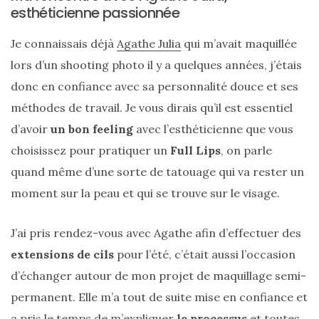
esthéticienne passionnée
Je connaissais déjà
Agathe Julia
qui m’avait maquillée
lors d’un shooting photo il y a quelques années, j’étais
donc en confiance avec sa personnalité douce et ses
méthodes de travail. Je vous dirais qu’il est essentiel
d’avoir
un bon feeling
avec l’esthéticienne que vous
choisissez pour pratiquer un
Full Lips
, on parle
quand même d’une sorte de tatouage qui va rester un
moment sur la peau et qui se trouve sur le visage.
J’ai pris rendez-vous avec Agathe afin d’effectuer des
extensions de cils
pour l’été, c’était aussi l’occasion
d’échanger autour de mon projet de maquillage semi-
Les
permanent. Elle m’a tout de suite mise en confiance et
sacs
a pris le temps de m’expliquer
le processus
et toutes
tendances