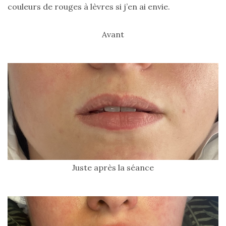
couleurs de rouges à lèvres si j’en ai envie.
shopping
(43)
Avant
ARCHIVES
DU BLOG
Juste après la séance