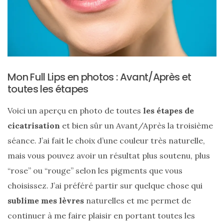
(25)
Découvertes
mode
(5)
Mon Full Lips en photos : Avant/Après et
Derniers
toutes les étapes
achats
(45)
Voici un aperçu en photo de toutes
les étapes de
Lookbook
cicatrisation
et bien sûr un Avant/Après la troisième
(175)
séance. J’ai fait le choix d’une couleur très naturelle,
mais vous pouvez avoir un résultat plus soutenu, plus
Luxe
“rose” ou “rouge” selon les pigments que vous
&
choisissez. J’ai préféré partir sur quelque chose qui
maroquinerie
(218)
sublime mes lèvres
naturelles et me permet de
continuer à me faire plaisir en portant toutes les
Sélections