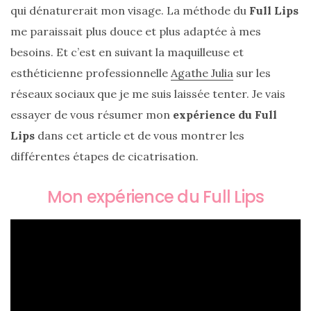
cabas
qui dénaturerait mon visage. La méthode du
Full Lips
en
cuir
me paraissait plus douce et plus adaptée à mes
tressé
Parfois
besoins. Et c’est en suivant la maquilleuse et
:
mon
esthéticienne professionnelle
Agathe Julia
sur les
avis
réseaux sociaux que je me suis laissée tenter. Je vais
sur
le
essayer de vous résumer mon
expérience du Full
shopper
marron
Lips
dans cet article et de vous montrer les
chic
et
différentes étapes de cicatrisation.
tendance
Mon expérience du Full Lips
30/05/2026