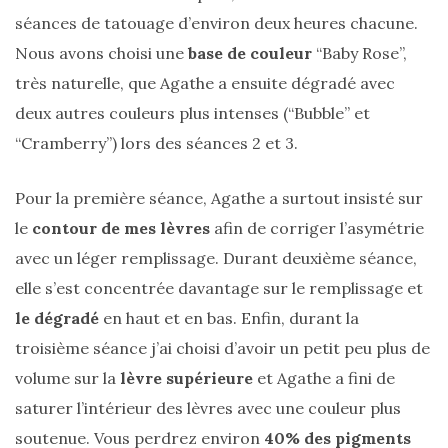
séances de tatouage d’environ deux heures chacune.
Nous avons choisi une
base de couleur
“Baby Rose”,
très naturelle, que Agathe a ensuite dégradé avec
deux autres couleurs plus intenses (“Bubble” et
“Cramberry”) lors des séances 2 et 3.
Pour la première séance, Agathe a surtout insisté sur
le
contour de mes lèvres
afin de corriger l’asymétrie
avec un léger remplissage. Durant deuxième séance,
elle s’est concentrée davantage sur le remplissage et
Les
le dégradé
en haut et en bas. Enfin, durant la
plus
belles
troisième séance j’ai choisi d’avoir un petit peu plus de
marques
de
volume sur la
lèvre supérieure
et Agathe a fini de
sacs
saturer l’intérieur des lèvres avec une couleur plus
vegan
:
soutenue. Vous perdrez environ
40% des pigments
7