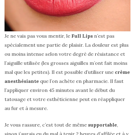
Comparatif :
Je ne vais pas vous mentir, le
Full Lips
n’est pas
les
sacs
spécialement une partie de plaisir. La douleur est plus
Monceau
ou moins intense selon votre degré de résistance et
et
Mini
l’aiguille utilisée (les grosses aiguilles m’ont fait moins
Marly
Ateliers
mal que les petites). Il est possible d’utiliser une
crème
Auguste,
lequel
anesthésiante
que l’on achète en pharmacie. Il faut
choisir
?
l’appliquer environ 45 minutes avant le début du
tatouage et votre esthéticienne peut en réappliquer
02/05/2026
au fur et à mesure.
Je vous rassure, c’est tout de même
supportable
,
CATÉGORIES
sinon j’aurais eu du mal à tenir 2 heures d’affilée et à y