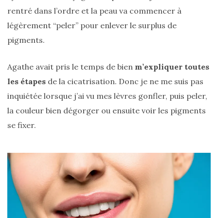
rentré dans l’ordre et la peau va commencer à
DIY/Recettes
légèrement “peler” pour enlever le surplus de
(15)
pigments.
Lecture/Séries
(13)
Agathe avait pris le temps de bien
m’expliquer toutes
les étapes
de la cicatrisation. Donc je ne me suis pas
Vie
quotidienne/Maison
inquiétée lorsque j’ai vu mes lèvres gonfler, puis peler,
(61)
la couleur bien dégorger ou ensuite voir les pigments
se fixer.
Mode
(502)
Actualités
mode
(5)
Conseils
mode