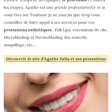
printemps
les étapes. Agathe est une
grande professionnelle
et si
été
2026
vous êtes sur Toulouse je ne saurais que trop vous
:
ma
conseiller de faire appel à ses services pour vos
sélection
chic
prestations esthétiques
: Full Lips, extensions de cils,
et
pratique
Microblading et Dermoblading des sourcils,
au
quotidien
maquillage, etc…
09/05/2026
Découvrir le site d’Agathe Julia et ses prestations