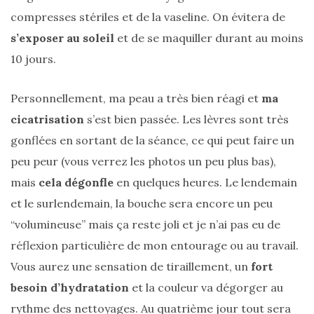
Revues
compresses stériles et de la vaseline. On évitera de
(478)
s’exposer au soleil
et de se maquiller durant au moins
Tutoriels
10 jours.
(70)
Personnellement, ma peau a très bien réagi et
ma
Lifestyle
(154)
cicatrisation
s’est bien passée. Les lèvres sont très
gonflées en sortant de la séance, ce qui peut faire un
Bonnes
adresses/Evénements
peu peur (vous verrez les photos un peu plus bas),
(43)
mais
cela dégonfle
en quelques heures. Le lendemain
et le surlendemain, la bouche sera encore un peu
Coups
“volumineuse” mais ça reste joli et je n’ai pas eu de
de
réflexion particulière de mon entourage ou au travail.
coeur
(9)
Vous aurez une sensation de tiraillement, un
fort
besoin d’hydratation
et la couleur va dégorger au
Digital/Blogging
rythme des nettoyages. Au quatrième jour tout sera
(12)