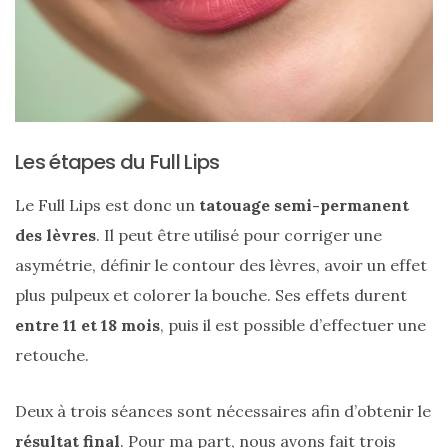
Zoom
sur
le
sac
Les étapes du Full Lips
Batman
Small
RSVP
Le Full Lips est donc un
tatouage semi-permanent
Paris
des lèvres
. Il peut être utilisé pour corriger une
asymétrie, définir le contour des lèvres, avoir un effet
16/05/2026
plus pulpeux et colorer la bouche. Ses effets durent
entre 11 et 18 mois
, puis il est possible d’effectuer une
retouche.
Deux à trois séances sont nécessaires afin d’obtenir le
résultat final
. Pour ma part, nous avons fait trois