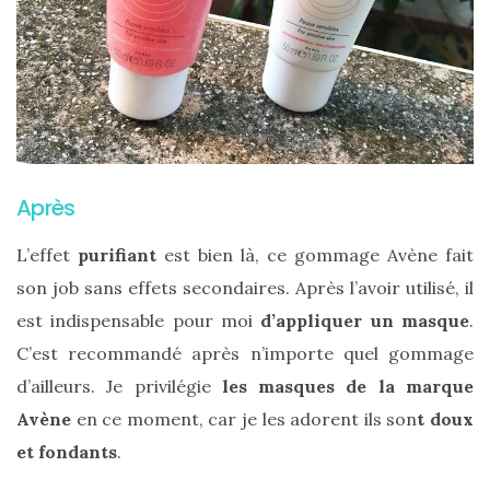
Zoom
sur
le
sac
Batman
Small
Après
RSVP
Paris
L’effet
purifiant
est bien là, ce gommage Avène fait
son job sans effets secondaires. Après l’avoir utilisé, il
16/05/2026
est indispensable pour moi
d’appliquer un masque
.
C’est recommandé après n’importe quel gommage
d’ailleurs. Je privilégie
les masques de la marque
Avène
en ce moment, car je les adorent ils son
t doux
et fondants
.