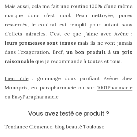
Mais aussi, cela me fait une routine 100% d’une même
marque donc c’est cool. Peau nettoyée, pores
resserrés, le contrat est remplit pour autant sans
d’effets miracles. C’est ce que j’aime avec Avène :
leurs promesses sont tenues
mais ils ne vont jamais
dans l’exagération. Bref,
un bon produit à un prix
raisonnable
que je recommande à toutes et tous.
Lien utile
: gommage doux purifiant Avène chez
Monoprix, en parapharmacie ou sur
1001Pharmacie
Les
ou
EasyParapharmacie
plus
belles
marques
Vous avez testé ce produit ?
de
sacs
vegan
Tendance Clémence, blog beauté Toulouse
:
7