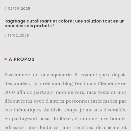
05/08/2025
DIY/Recettes
(15)
Ragréage autolissant et coloré : une solution tout en un
pour des sols parfaits !
Lecture/Séries
19/02/2025
(13)
Vie
quotidienne/Maison
A PROPOS
(61)
Passionnée de maroquinerie & cosmétiques depuis
Mode
des années, j'ai créé mon blog Tendance Clémence en
(502)
2010 afin de partager mon univers, mes tests et mes
Actualités
découvertes avec d'autres personnes intéressées par
mode
ces thématiques. Au fil du temps, je me suis diversifiée
(5)
en partageant aussi du lifestyle, comme mes bonnes
Conseils
adresses, mes lectures, mes recettes de cuisine et
mode