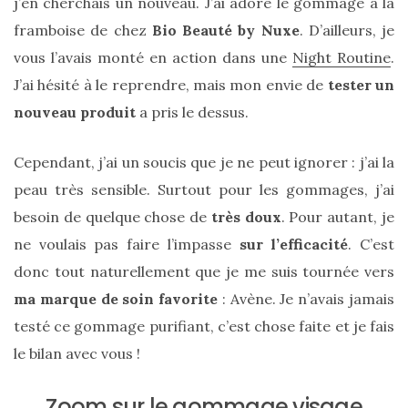
j’en cherchais un nouveau. J’ai adoré le gommage à la
framboise de chez
Bio Beauté by Nuxe
. D’ailleurs, je
vous l’avais monté en action dans une
Night Routine
.
J’ai hésité à le reprendre, mais mon envie de
tester un
nouveau produit
a pris le dessus.
Cependant, j’ai un soucis que je ne peut ignorer : j’ai la
peau très sensible. Surtout pour les gommages, j’ai
besoin de quelque chose de
très doux
. Pour autant, je
ne voulais pas faire l’impasse
sur l’efficacité
. C’est
donc tout naturellement que je me suis tournée vers
ma marque de soin favorite
: Avène. Je n’avais jamais
testé ce gommage purifiant, c’est chose faite et je fais
le bilan avec vous !
Sac
Zoom sur le gommage visage