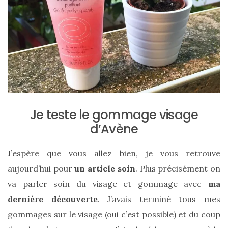
ce
sac
en
soie
et
cuir
au
Je teste le gommage visage
luxe
d’Avène
discret
J’espère que vous allez bien, je vous retrouve
aujourd’hui pour
un article soin
. Plus précisément on
06/06/2026
va parler soin du visage et gommage avec
ma
dernière découverte
. J’avais terminé tous mes
gommages sur le visage (oui c’est possible) et du coup