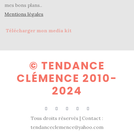
mes bons plans..
(25)
Mentions légales
Découvertes
mode
Télécharger mon media kit
(5)
Derniers
achats
© TENDANCE
(45)
CLÉMENCE 2010-
Lookbook
(175)
2024
Luxe
&
maroquinerie
Tous droits réservés | Contact :
(218)
tendanceclemence@yahoo.com
Sélections