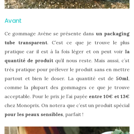
Avant
Ce gommage Avène se présente dans
un packaging
tube transparent
. C’est ce que je trouve le plus
pratique car il est à la fois léger et on peut voir
la
Ma
sélection
quantité de produit
qu’il nous reste. Mais aussi, c’st
de
très pratique pour prélever le produit sans en mettre
sacs
légers
partout et bien le doser. La quantité est de
50ml
,
et
tendance
comme la plupart des gommages ce que je trouve
pour
l’été
acceptable. Pour le prix je l’ai payée
entre 10€ et 13€
chez Monoprix. On notera que c’est un produit spécial
23/05/2026
pour les peaux sensibles
, parfait !