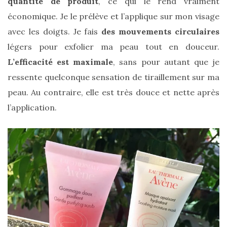
quantité de produit
, ce qui le rend vraiment
printemps
été
économique. Je le prélève et l’applique sur mon visage
2026
avec les doigts. Je fais
des mouvements circulaires
:
ma
légers pour exfolier ma peau tout en douceur.
sélection
chic
L’efficacité est maximale
, sans pour autant que je
et
pratique
ressente quelconque sensation de tiraillement sur ma
au
quotidien
peau. Au contraire, elle est très douce et nette après
l’application.
09/05/2026