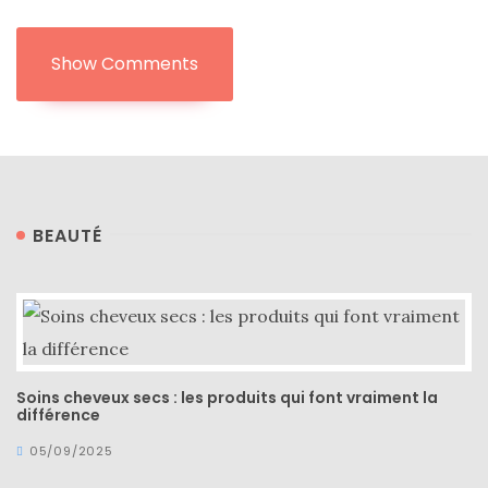
DU BLOG
Show Comments
Beauté
(640)
Actualités
beauté
(10)
BEAUTÉ
Conseils
beauté
(54)
Favoris
et
Soins cheveux secs : les produits qui font vraiment la
différence
déceptions
05/09/2025
(27)