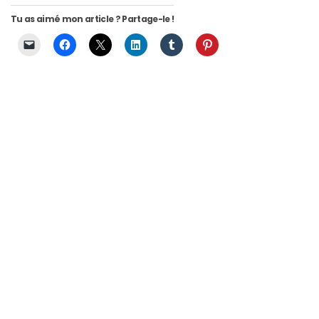
alternatives
éco-
Tu as aimé mon article ? Partage-le !
responsables
au
cuir
11/04/2026