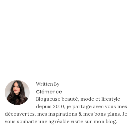
Comparatif :
les
sacs
Monceau
et
Mini
Marly
Ateliers
Auguste,
lequel
Written By
choisir
Clémence
?
Blogueuse beauté, mode et lifestyle
depuis 2010, je partage avec vous mes
02/05/2026
découvertes, mes inspirations & mes bons plans. Je
vous souhaite une agréable visite sur mon blog.
CATÉGORIES