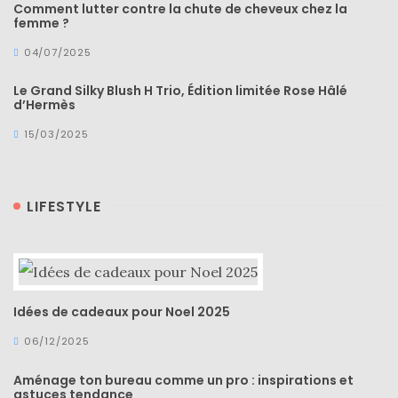
Revues
Comment lutter contre la chute de cheveux chez la
femme ?
(478)
04/07/2025
Tutoriels
Le Grand Silky Blush H Trio, Édition limitée Rose Hâlé
(70)
d’Hermès
Lifestyle
15/03/2025
(154)
Bonnes
adresses/Evénements
LIFESTYLE
(43)
Coups
de
Idées de cadeaux pour Noel 2025
coeur
(9)
06/12/2025
Digital/Blogging
Aménage ton bureau comme un pro : inspirations et
astuces tendance
(12)