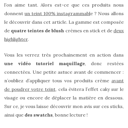
sur
l’on aime tant. Alors est-ce que ces produits nous
ce
donnent
un teint 100% instagrammabl
e ? Nous allons
sac
le découvrir dans cet article. La gamme est composée
en
de
quatre teintes de blush
crèmes en stick et de
deux
highlighter
.
soie
et
Vous les verrez très prochainement en action dans
cuir
une vidéo tutoriel maquillage
, donc restées
au
connectées. Une petite astuce avant de commencer :
luxe
n’oubliez d’appliquer tous vos produits crème
avant
discret
de poudrer votre teint
, cela évitera l’effet caky sur le
visage ou encore de déplacer la matière en dessous.
Sur ce, je vous laisse découvrir mon avis sur ces sticks,
06/06/2026
ainsi que
des swatchs
, bonne lecture !