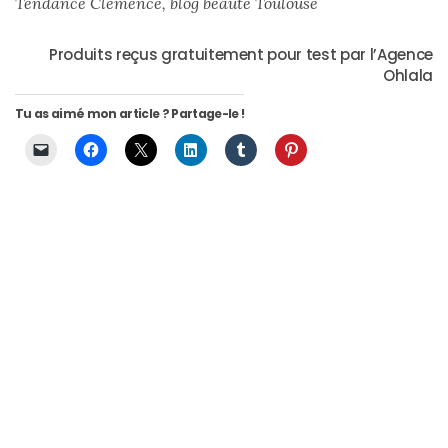
Tendance Clémence, blog beauté Toulouse
Digital/Blogging
(12)
Produits reçus gratuitement pour test par l’Agence
Ohlala
DIY/Recettes
(15)
Tu as aimé mon article ? Partage-le !
Lecture/Séries
(13)
Vie
quotidienne/Maison
(61)
Mode
(502)
Actualités
mode
(5)