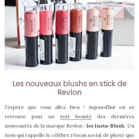
Sac
Floral
Les nouveaux
blushs
en stick de
Tote
Revlon
Bag
J’espère que vous allez bien ! Aujourd’hui on se
de Silkyhaus :
retrouve pour un
test beauté
des dernières
mon
nouveautés de la marque Revlon :
les Insta-Blush
. Un
avis
nom qui rappelle le célèbre réseau social de photo que