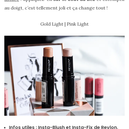
au doigt, c’est tellement joli et ça change tout !
Gold Light | Pink Light
Comparatif :
les
sacs
Monceau
et
Mini
Marly
Ateliers
Auguste,
lequel
choisir
?
02/05/2026
Infos utiles : Insta-Blush et Insta-Fix de Revlon,