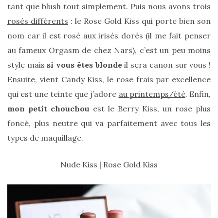
tant que blush tout simplement. Puis nous avons
trois
Les
sacs
rosés différents
: le Rose Gold Kiss qui porte bien son
tendances
printemps
nom car il est rosé aux irisés dorés (il me fait penser
été
2026
au fameux Orgasm de chez Nars), c’est un peu moins
:
ma
style mais
si vous êtes blonde
il sera canon sur vous !
sélection
chic
Ensuite, vient Candy Kiss, le rose frais par excellence
et
pratique
qui est une teinte que j’adore
au printemps/été
. Enfin,
au
mon petit chouchou
est le Berry Kiss, un rose plus
quotidien
foncé, plus neutre qui va parfaitement avec tous les
09/05/2026
types de maquillage.
Nude Kiss | Rose Gold Kiss