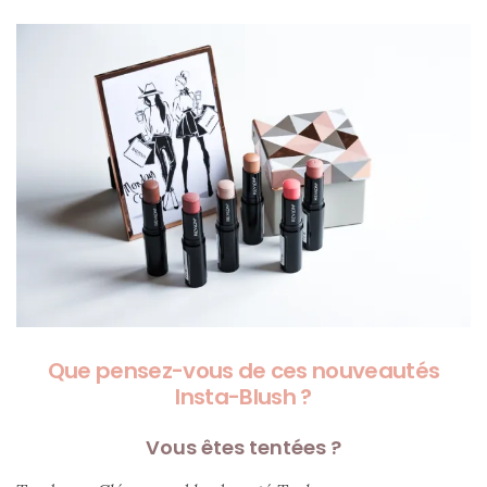
(27)
Revues
(478)
Tutoriels
(70)
Lifestyle
(154)
Bonnes
adresses/Evénements
(43)
Que pensez-vous de ces nouveautés
Coups
Insta-Blush ?
de
coeur
Vous êtes tentées ?
(9)