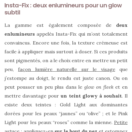
vegan
Insta-Fix : deux enlumineurs pour un glow
:
subtil
7
alternatives
éco-
La gamme est également composée de
deux
responsables
au
enlumineurs
appelés Insta-Fix qui m’ont totalement
cuir
convaincus. Encore une fois, la texture crémeuse est
facile à appliquer mais surtout à doser. Si ces produits
11/04/2026
sont pigmentés, on a le choix entre en mettre un petit
peu,
façon lumière naturelle sur le visage
que
j’estompe au doigt, le rendu est juste canon. Ou on
peut pousser un peu plus dans le
glow on fleek
et en
mettre davantage pour
un teint glowy à souhait
. Il
existe deux teintes : Gold Light aux dominantes
dorées pour les peaux “jaunes” ou “olive” ; et le Pink
Light pour les peaux “roses” comme la mienne.
Petite
astuce
: appliquez-en
sur le bout du nez
et estompez