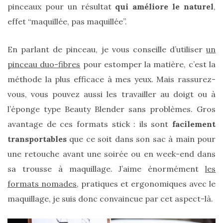
pinceaux pour un résultat
qui améliore le naturel
,
effet “maquillée, pas maquillée”.
En parlant de pinceau, je vous conseille d’utiliser
un
pinceau duo-fibres
pour estomper la matière, c’est la
méthode la plus efficace à mes yeux. Mais rassurez-
vous, vous pouvez aussi les travailler au doigt ou à
l’éponge type Beauty Blender sans problèmes. Gros
Ma
sélection
avantage de ces formats stick : ils sont
facilement
de
transportables
que ce soit dans son sac à main pour
sacs
légers
une retouche avant une soirée ou en week-end dans
et
tendance
sa trousse à maquillage. J’aime énormément
les
pour
l’été
formats nomades
, pratiques et ergonomiques avec le
maquillage, je suis donc convaincue par cet aspect-là.
23/05/2026