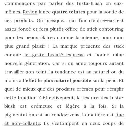
Commençons par parler des Insta-Blush en eux-
Sac
mêmes,
Revlon
lance
quatre teintes
pour la sortie de
cabas
ces produits. Ou presque… car l’un d’entre-eux est
en
cuir
assez foncé et fera plutôt office de stick contouring
tressé
Parfois
pour les peaux claires comme la mienne, pour mon
:
mon
plus grand plaisir ! La marque présente des stick
avis
sur
comme
le geste beauté express
et bonne mine
le
shopper
nouvelle génération. Car si on aime toujours autant
marron
chic
travailler son teint, la tendance est au naturel ou du
et
tendance
moins à
l’effet le plus naturel possible
sur la peau. Et
quoi de mieux que des produits crèmes pour remplir
30/05/2026
cette fonction ? Effectivement, la texture des Insta-
blush est crémeuse et légère à la fois. Si la
pigmentation est au rendez-vous, la matière est
fine
et non-collante
. Ils s’estompent en deux coups de