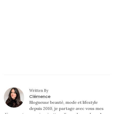
Conseils
mode
(25)
Découvertes
mode
(5)
Derniers
achats
(45)
Lookbook
(175)
Written By
Luxe
Clémence
&
Blogueuse beauté, mode et lifestyle
maroquinerie
depuis 2010, je partage avec vous mes
(218)