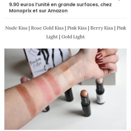
9.90 euros l’unité en grande surfaces, chez
Monoprix et sur Amazon
CATÉGORIES
DU BLOG
Nude Kiss | Rose Gold Kiss | Pink Kiss | Berry Kiss | Pink
Light | Gold Light
Beauté
(640)
Actualités
beauté
(10)
Conseils
beauté
(54)
Favoris
et
déceptions