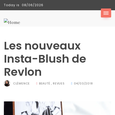
Today is
08/06/2026
TENDANCES
Les nouveaux
Insta-Blush de
Revlon
CLÉMENCE
BEAUTÉ
,
REVUES
04/03/2018