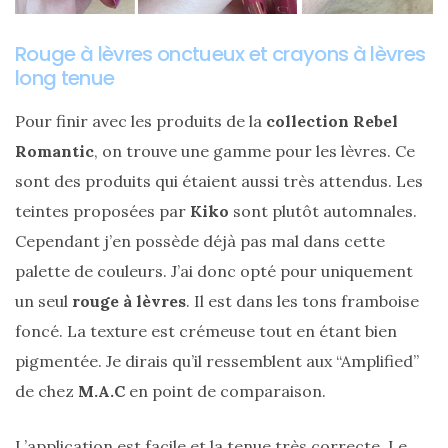
DIY/Recettes
Rouge à lèvres onctueux et crayons à lèvres
(15)
long tenue
Lecture/Séries
Pour finir avec les produits de la
collection Rebel
(13)
Romantic
, on trouve une gamme pour les lèvres. Ce
Vie
sont des produits qui étaient aussi très attendus. Les
quotidienne/Maison
teintes proposées par
Kiko
sont plutôt automnales.
(61)
Cependant j’en possède déjà pas mal dans cette
Mode
palette de couleurs. J’ai donc opté pour uniquement
(502)
un seul
rouge à lèvres
. Il est dans les tons framboise
Actualités
foncé. La texture est crémeuse tout en étant bien
mode
pigmentée. Je dirais qu’il ressemblent aux “Amplified”
(5)
de chez
M.A.C
en point de comparaison.
Conseils
mode
L’application est facile et la tenue très correcte. Le