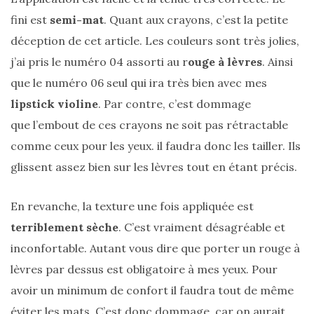
(25)
fini est
semi-mat
. Quant aux crayons, c’est la petite
déception de cet article. Les couleurs sont très jolies,
Découvertes
j’ai pris le numéro 04 assorti au r
ouge à lèvres
. Ainsi
mode
que le numéro 06 seul qui ira très bien avec mes
(5)
lipstick violine
. Par contre, c’est dommage
Derniers
que l’embout de ces crayons ne soit pas rétractable
achats
comme ceux pour les yeux. il faudra donc les tailler. Ils
(45)
glissent assez bien sur les lèvres tout en étant précis.
Lookbook
(175)
En revanche, la texture une fois appliquée est
Luxe
terriblement sèche
. C’est vraiment désagréable et
&
inconfortable. Autant vous dire que porter un rouge à
maroquinerie
lèvres par dessus est obligatoire à mes yeux. Pour
(218)
avoir un minimum de confort il faudra tout de même
Sélections
éviter les mats. C’est donc dommage, car on aurait