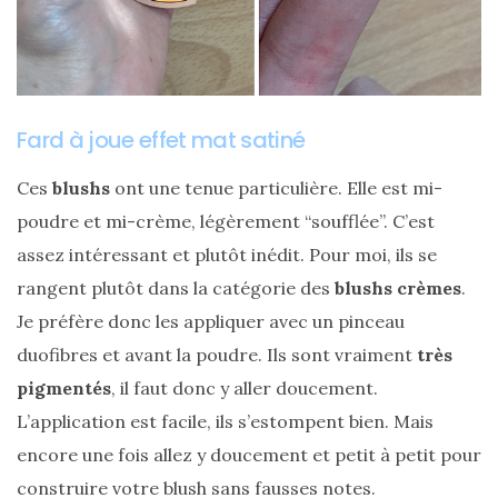
Fard à joue effet mat satiné
Ces
blushs
ont une tenue particulière. Elle est mi-
poudre et mi-crème, légèrement “soufflée”. C’est
assez intéressant et plutôt inédit. Pour moi, ils se
rangent plutôt dans la catégorie des
blushs crèmes
.
Je préfère donc les appliquer avec un pinceau
Les
duofibres et avant la poudre. Ils sont vraiment
très
plus
belles
pigmentés
, il faut donc y aller doucement.
marques
de
L’application est facile, ils s’estompent bien. Mais
sacs
vegan
encore une fois allez y doucement et petit à petit pour
:
construire votre blush sans fausses notes.
7