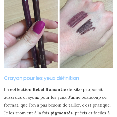
Comparatif :
les
sacs
Monceau
et
Mini
Marly
Ateliers
Auguste,
lequel
choisir
?
Crayon pour les yeux définition
La
collection Rebel Romantic
de Kiko proposait
02/05/2026
aussi des crayons pour les yeux. J’aime beaucoup ce
format, que l’on a pas besoin de tailler, c’est pratique.
Je les trouvent à la fois
pigmentés
, précis et faciles à
CATÉGORIES