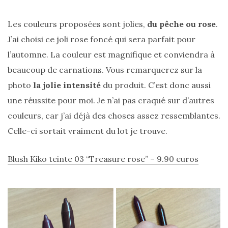
alternatives
éco-
responsables
Les couleurs proposées sont jolies,
du pêche ou rose
.
au
cuir
J’ai choisi ce joli rose foncé qui sera parfait pour
l’automne. La couleur est magnifique et conviendra à
11/04/2026
beaucoup de carnations. Vous remarquerez sur la
photo
la jolie intensité
du produit. C’est donc aussi
une réussite pour moi. Je n’ai pas craqué sur d’autres
couleurs, car j’ai déjà des choses assez ressemblantes.
Celle-ci sortait vraiment du lot je trouve.
Blush Kiko teinte 03 “Treasure rose” – 9.90 euros