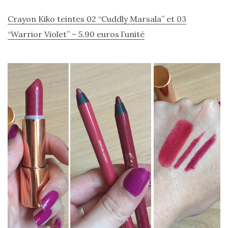
Revues
(478)
Crayon Kiko teintes 02 “Cuddly Marsala” et 03
“Warrior Violet” – 5.90 euros l’unité
Tutoriels
(70)
Lifestyle
(154)
Bonnes
adresses/Evénements
(43)
Coups
de
coeur
(9)
Digital/Blogging
(12)