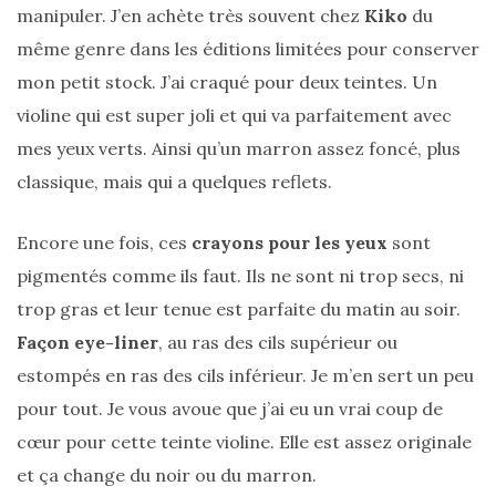
DU BLOG
manipuler. J’en achète très souvent chez
Kiko
du
même genre dans les éditions limitées pour conserver
mon petit stock. J’ai craqué pour deux teintes. Un
Beauté
violine qui est super joli et qui va parfaitement avec
(640)
mes yeux verts. Ainsi qu’un marron assez foncé, plus
Actualités
classique, mais qui a quelques reflets.
beauté
(10)
Encore une fois, ces
crayons pour les yeux
sont
Conseils
pigmentés comme ils faut. Ils ne sont ni trop secs, ni
beauté
trop gras et leur tenue est parfaite du matin au soir.
(54)
Façon eye-liner
, au ras des cils supérieur ou
Favoris
estompés en ras des cils inférieur. Je m’en sert un peu
et
pour tout. Je vous avoue que j’ai eu un vrai coup de
déceptions
cœur pour cette teinte violine. Elle est assez originale
(27)
et ça change du noir ou du marron.