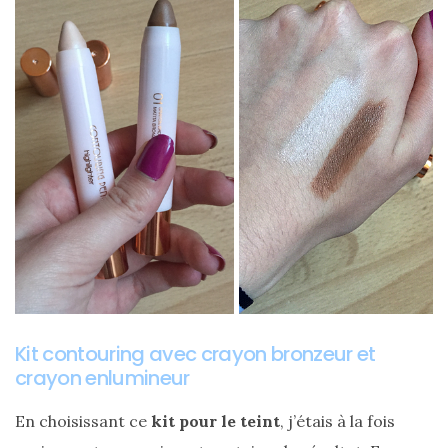
Ma
sélection
de
sacs
légers
et
tendance
pour
l’été
Kit contouring avec crayon bronzeur et
23/05/2026
crayon enlumineur
En choisissant ce
kit pour le teint
, j’étais à la fois