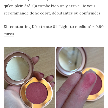
qu’en plein été. Ça tombe bien on y arrive ! Je vous
recommande donc ce kit, débutantes ou confirmées.
Zoom
Kit contouring Kiko teinte 01 “Light to medium” – 9.90
sur
le
euros
sac
Batman
Small
RSVP
Paris
16/05/2026