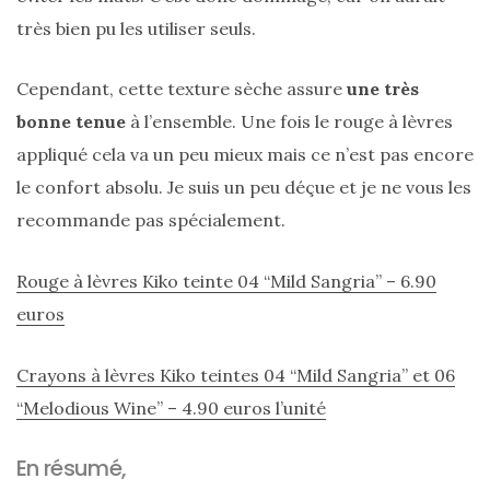
shopping
très bien pu les utiliser seuls.
(43)
Cependant, cette texture sèche assure
une très
bonne tenue
à l’ensemble. Une fois le rouge à lèvres
appliqué cela va un peu mieux mais ce n’est pas encore
ARCHIVES
le confort absolu. Je suis un peu déçue et je ne vous les
DU BLOG
recommande pas spécialement.
Rouge à lèvres Kiko teinte 04 “Mild Sangria” – 6.90
euros
Crayons à lèvres Kiko teintes 04 “Mild Sangria” et 06
“Melodious Wine” – 4.90 euros l’unité
En résumé,