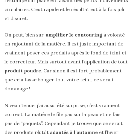
l’estompe sur place en faisant des petits mouvements
printemps
circulaires. C’est rapide et le résultat est à la fois joli
été
2026
et discret.
:
ma
sélection
chic
On peut, bien sur,
amplifier le contouring
à volonté
et
pratique
en rajoutant de la matière. Il est juste important de
au
quotidien
vraiment poser ces produits après le fond de teint et
le correcteur. Mais surtout avant l’application de tout
09/05/2026
produit poudre
. Car sinon il est fort probablement
que cela fasse bouger tout votre teint, ce serait
dommage !
Niveau tenue, j’ai aussi été surprise, c’est vraiment
correct. La matière le file pas sur la peau et ne fais
pas de “paquets”. Cependant je trouve que ce serait
des produits plutôt
adaptés à l’automne
et l’hiver