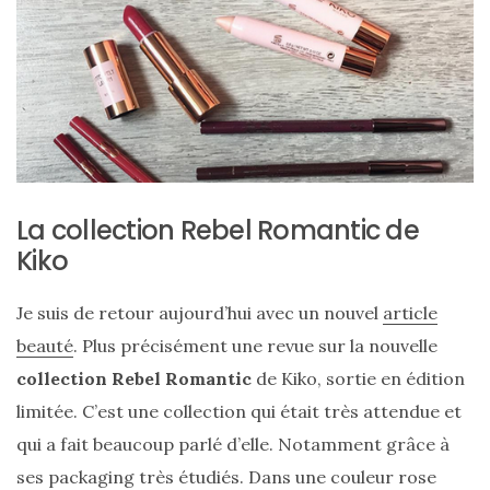
ce
sac
en
soie
et
cuir
au
La collection Rebel Romantic de
luxe
Kiko
discret
Je suis de retour aujourd’hui avec un nouvel
article
beauté
. Plus précisément une revue sur la nouvelle
06/06/2026
collection Rebel Romantic
de Kiko, sortie en édition
limitée. C’est une collection qui était très attendue et
qui a fait beaucoup parlé d’elle. Notamment grâce à
ses packaging très étudiés. Dans une couleur rose