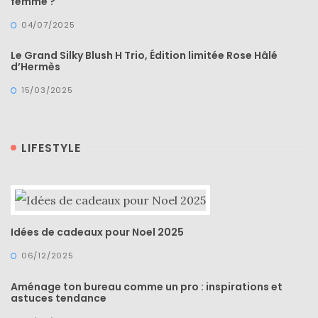
femme ?
04/07/2025
Sélections
shopping
Le Grand Silky Blush H Trio, Édition limitée Rose Hâlé
d’Hermès
(43)
15/03/2025
ARCHIVES
LIFESTYLE
DU BLOG
Idées de cadeaux pour Noel 2025
06/12/2025
Aménage ton bureau comme un pro : inspirations et
astuces tendance