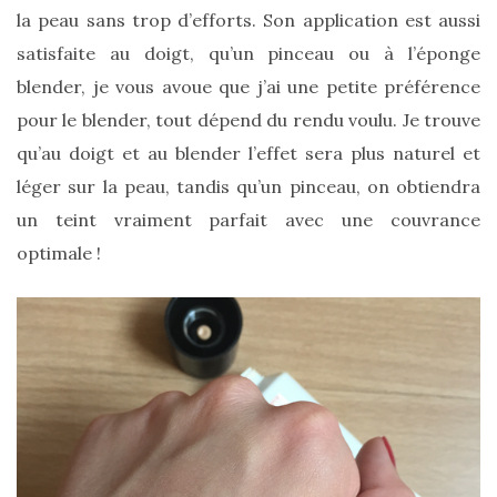
Les
la peau sans trop d’efforts. Son application est aussi
sacs
tendances
satisfaite au doigt, qu’un pinceau ou à l’éponge
printemps
blender, je vous avoue que j’ai une petite préférence
été
2026
pour le blender, tout dépend du rendu voulu. Je trouve
:
ma
qu’au doigt et au blender l’effet sera plus naturel et
sélection
chic
léger sur la peau, tandis qu’un pinceau, on obtiendra
et
pratique
un teint vraiment parfait avec une couvrance
au
quotidien
optimale !
09/05/2026