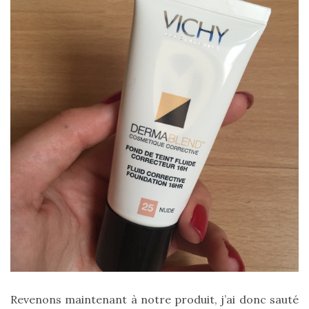
sur
ce
sac
en
soie
et
cuir
au
luxe
discret
06/06/2026
Revenons maintenant à notre produit, j’ai donc sauté