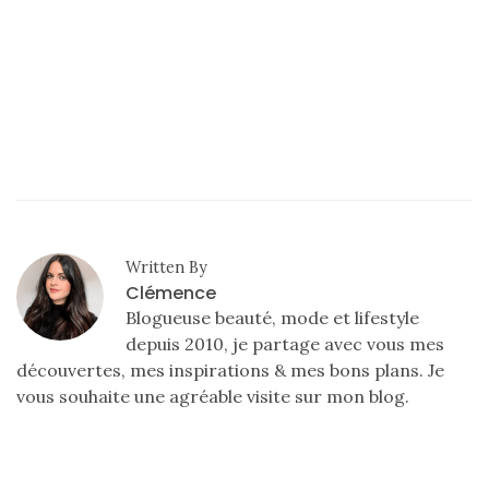
Digital/Blogging
(12)
DIY/Recettes
(15)
Lecture/Séries
(13)
Vie
quotidienne/Maison
Written By
Clémence
(61)
Blogueuse beauté, mode et lifestyle
Mode
depuis 2010, je partage avec vous mes
(502)
découvertes, mes inspirations & mes bons plans. Je
vous souhaite une agréable visite sur mon blog.
Actualités
mode
(5)