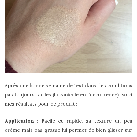
Zoom
sur
le
sac
Batman
Small
RSVP
Paris
Après une bonne semaine de test dans des conditions
pas toujours faciles (la canicule en l’occurrence). Voici
16/05/2026
mes résultats pour ce produit :
Application
: Facile et rapide, sa texture un peu
crème mais pas grasse lui permet de bien glisser sur