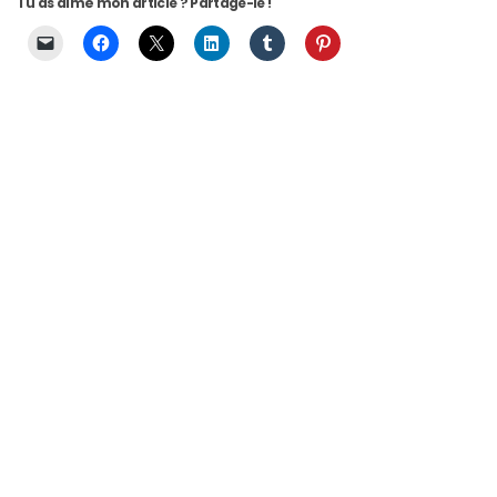
Tu as aimé mon article ? Partage-le !
(27)
Revues
(478)
Tutoriels
(70)
Lifestyle
(154)
Bonnes
adresses/Evénements
(43)
Coups
de
coeur
(9)