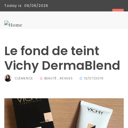
Today is
06/06/2026
TENDANCES
Le fond de teint
Vichy DermaBlend
CLÉMENCE
BEAUTÉ
,
REVUES
13/07/2015