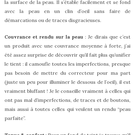
la surface de la peau. Il s’étable facilement et se fond
avec la peau en un clin d’oeil sans faire de
démarcations ou de traces disgracieuses.
Couvrance et rendu sur la peau
: Je dirais que c’est
un produit avec une couvrance moyenne à forte, j’ai
été assez surprise de découvrir qu’il fait plus qu’unifier
le tient : il camoufle toutes les imperfections, presque
pas besoin de mettre du correcteur pour ma part
(juste un peu pour illuminer le dessous de l’oeil), il est
vraiment bluffant ! Je le conseille vraiment à celles qui
ont pas mal d’imperfections, de traces et de boutons,
Les
mais aussi à toutes celles qui veulent un rendu “peau
plus
parfaite”.
belles
marques
de
sacs
Tenue & confort
: Pour un fond de teint je trouve qu’il