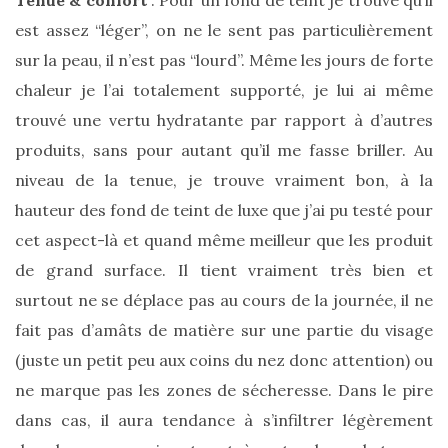
vegan
:
est assez “léger”, on ne le sent pas particulièrement
7
alternatives
sur la peau, il n’est pas “lourd”. Même les jours de forte
éco-
responsables
chaleur je l’ai totalement supporté, je lui ai même
au
trouvé une vertu hydratante par rapport à d’autres
cuir
produits, sans pour autant qu’il me fasse briller. Au
11/04/2026
niveau de la tenue, je trouve vraiment bon, à la
hauteur des fond de teint de luxe que j’ai pu testé pour
cet aspect-là et quand même meilleur que les produit
de grand surface. Il tient vraiment très bien et
surtout ne se déplace pas au cours de la journée, il ne
fait pas d’amâts de matière sur une partie du visage
(juste un petit peu aux coins du nez donc attention) ou
ne marque pas les zones de sécheresse. Dans le pire
dans cas, il aura tendance à s’infiltrer légèrement