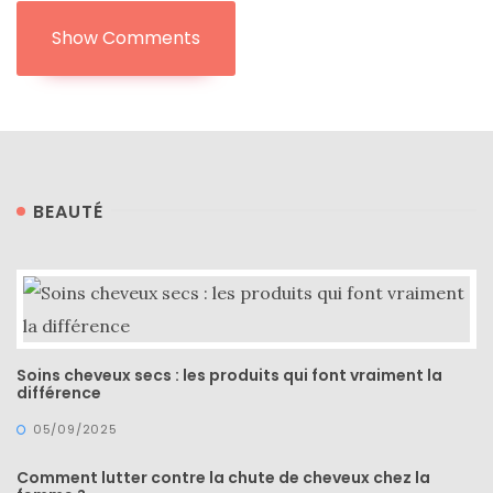
Conseils
Show Comments
mode
(25)
Découvertes
mode
(5)
BEAUTÉ
Derniers
achats
(45)
Lookbook
(175)
Soins cheveux secs : les produits qui font vraiment la
différence
Luxe
05/09/2025
&
maroquinerie
Comment lutter contre la chute de cheveux chez la
(218)