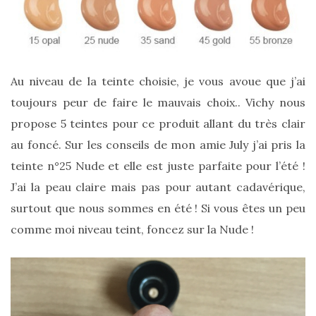
Au niveau de la teinte choisie, je vous avoue que j’ai
toujours peur de faire le mauvais choix.. Vichy nous
propose 5 teintes pour ce produit allant du très clair
au foncé. Sur les conseils de mon amie July j’ai pris la
Ma
teinte n°25 Nude et elle est juste parfaite pour l’été !
sélection
de
J’ai la peau claire mais pas pour autant cadavérique,
sacs
surtout que nous sommes en été ! Si vous êtes un peu
légers
et
comme moi niveau teint, foncez sur la Nude !
tendance
pour
l’été
23/05/2026