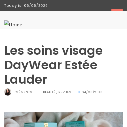
Today is
06/06/2026
TENDANCES
Les soins visage
DayWear Estée
Lauder
CLÉMENCE
BEAUTÉ
,
REVUES
04/08/2018