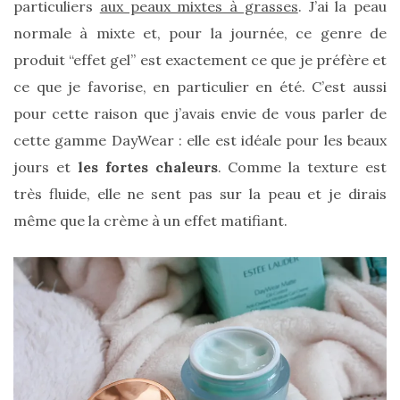
particuliers
aux peaux mixtes à grasses
. J’ai la peau
normale à mixte et, pour la journée, ce genre de
produit “effet gel” est exactement ce que je préfère et
ce que je favorise, en particulier en été. C’est aussi
pour cette raison que j’avais envie de vous parler de
cette gamme DayWear : elle est idéale pour les beaux
jours et
les fortes chaleurs
. Comme la texture est
très fluide, elle ne sent pas sur la peau et je dirais
Ma
même que la crème à un effet matifiant.
sélection
de
sacs
légers
et
tendance
pour
l’été
23/05/2026