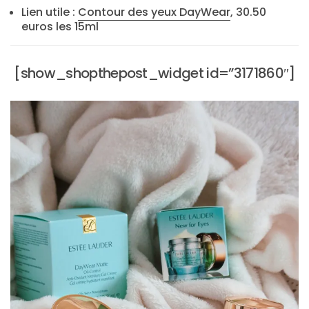
Lien utile :
Contour des yeux DayWear
, 30.50
euros les 15ml
CATÉGORIES
DU BLOG
[show_shopthepost_widget id=”3171860″]
Beauté
(640)
Actualités
beauté
(10)
Conseils
beauté
(54)
Favoris
et
déceptions