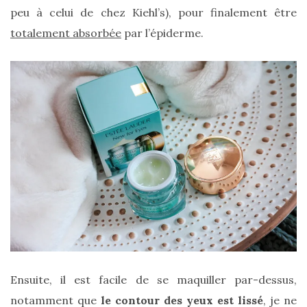
vegan
peu à celui de chez Kiehl’s), pour finalement être
:
7
totalement absorbée
par l’épiderme.
alternatives
éco-
responsables
au
cuir
11/04/2026
Ensuite, il est facile de se maquiller par-dessus,
notamment que
le contour des yeux est lissé
, je ne