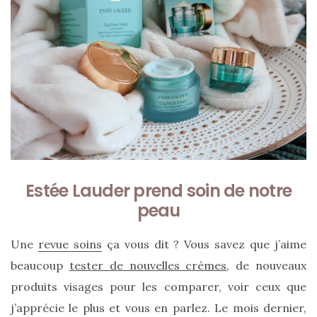
Sac
Floral
Estée Lauder prend soin de notre
Tote
peau
Bag
Une
revue soins
ça vous dit ? Vous savez que j’aime
de Silkyhaus :
beaucoup
tester de nouvelles crèmes
, de nouveaux
mon
produits visages pour les comparer, voir ceux que
avis
j’apprécie le plus et vous en parlez. Le mois dernier,