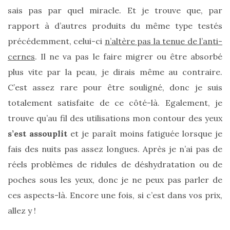
sais pas par quel miracle. Et je trouve que, par
rapport à d’autres produits du même type testés
précédemment, celui-ci
n’altère pas la tenue de l’anti-
cernes
. Il ne va pas le faire migrer ou être absorbé
plus vite par la peau, je dirais même au contraire.
Comparatif :
C’est assez rare pour être souligné, donc je suis
les
sacs
totalement satisfaite de ce côté-là. Egalement, je
Monceau
et
trouve qu’au fil des utilisations mon contour des yeux
Mini
Marly
s’est assouplit
et je paraît moins fatiguée lorsque je
Ateliers
fais des nuits pas assez longues. Après je n’ai pas de
Auguste,
lequel
réels problèmes de ridules de déshydratation ou de
choisir
?
poches sous les yeux, donc je ne peux pas parler de
ces aspects-là. Encore une fois, si c’est dans vos prix,
02/05/2026
allez y !