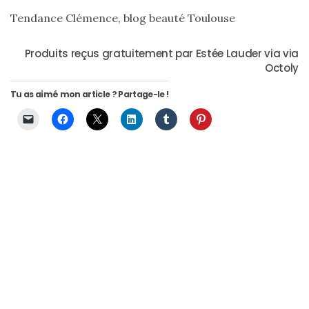
Digital/Blogging
Tendance Clémence, blog beauté Toulouse
(12)
Produits reçus gratuitement par Estée Lauder via via
DIY/Recettes
Octoly
(15)
Tu as aimé mon article ? Partage-le !
Lecture/Séries
(13)
Vie
quotidienne/Maison
(61)
Mode
(502)
Actualités
mode
(5)