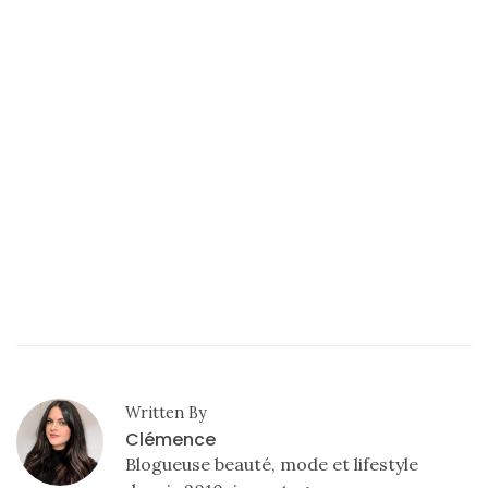
Conseils
mode
(25)
Découvertes
mode
(5)
Derniers
achats
(45)
Lookbook
(175)
Luxe
Written By
&
Clémence
maroquinerie
Blogueuse beauté, mode et lifestyle
(218)