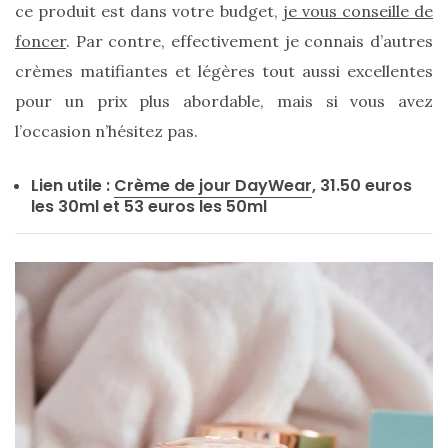
ce produit est dans votre budget,
je vous conseille de
Les
sacs
foncer
. Par contre, effectivement je connais d’autres
tendances
printemps
crèmes matifiantes et légères tout aussi excellentes
été
2026
pour un prix plus abordable, mais si vous avez
:
ma
l’occasion n’hésitez pas.
sélection
chic
et
Lien utile :
Crème de jour DayWear
, 31.50 euros
pratique
les 30ml et 53 euros les 50ml
au
quotidien
09/05/2026