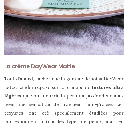
Sac
cabas
en
cuir
tressé
Parfois
:
mon
avis
sur
le
shopper
La crème DayWear Matte
marron
chic
et
Tout d’abord, sachez que la gamme de soins DayWear
tendance
Estée Lauder repose sur le principe de
textures ultra
légères
qui vont nourrir la peau en profondeur mais
30/05/2026
avec une sensation de fraîcheur non-grasse. Les
texyures ont été spécialement étudiées pour
correspondent à tous les types de peaux, mais en