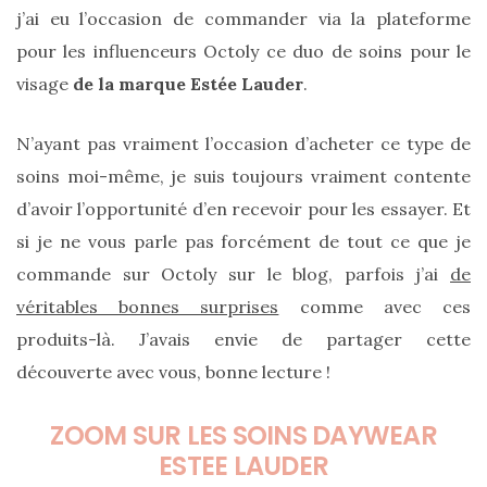
sur
j’ai eu l’occasion de commander via la plateforme
ce
pour les influenceurs Octoly ce duo de soins pour le
sac
visage
de la marque Estée Lauder
.
en
N’ayant pas vraiment l’occasion d’acheter ce type de
soie
soins moi-même, je suis toujours vraiment contente
et
d’avoir l’opportunité d’en recevoir pour les essayer. Et
cuir
si je ne vous parle pas forcément de tout ce que je
au
commande sur Octoly sur le blog, parfois j’ai
de
luxe
véritables bonnes surprises
comme avec ces
discret
produits-là. J’avais envie de partager cette
découverte avec vous, bonne lecture !
06/06/2026
ZOOM SUR LES SOINS DAYWEAR
ESTEE LAUDER