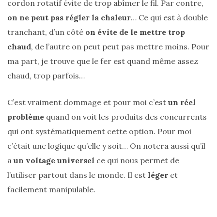
cordon rotatif évite de trop abîmer le fil. Par contre,
on ne peut pas régler la chaleur
… Ce qui est à double
tranchant, d’un côté
on évite de le mettre trop
chaud
, de l’autre on peut peut pas mettre moins. Pour
Zoom
sur
ma part, je trouve que le fer est quand même assez
le
sac
chaud, trop parfois…
Batman
Small
RSVP
Paris
C’est vraiment dommage et pour moi c’est
un réel
problème
quand on voit les produits des concurrents
16/05/2026
qui ont systématiquement cette option. Pour moi
c’était une logique qu’elle y soit… On notera aussi qu’il
a
un voltage universel
ce qui nous permet de
l’utiliser partout dans le monde. Il est
léger
et
facilement manipulable.