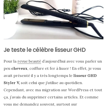
ce
sac
en
soie
et
cuir
au
Je teste le célèbre lisseur GHD
luxe
Pour la
revue beauté
d’aujourd’hui avec vous parler un
discret
peu
cheveux
, coiffure et fer à lisser ! En effet, je vous
avait présenté il y a très longtemps le
lisseur GHD
06/06/2026
Styler V,
soit celui que j’utilise au quotidien.
Cependant, avec ma migration sur WordPress et tout
ça, j’avais du supprimer certains articles. Et comme
vous me demandez souvent, surtout sur