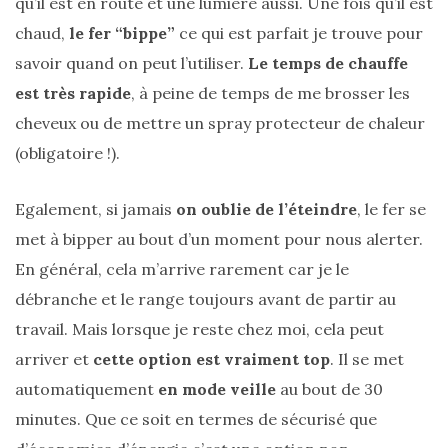
qu’il est en route et une lumière aussi. Une fois qu’il est
alternatives
éco-
chaud,
le fer “bippe”
ce qui est parfait je trouve pour
responsables
au
savoir quand on peut l’utiliser.
Le temps de chauffe
cuir
est très rapide
, à peine de temps de me brosser les
cheveux ou de mettre un spray protecteur de chaleur
11/04/2026
(obligatoire !).
Egalement, si jamais
on oublie de l’éteindre
, le fer se
met à bipper au bout d’un moment pour nous alerter.
En général, cela m’arrive rarement car je le
débranche et le range toujours avant de partir au
travail. Mais lorsque je reste chez moi, cela peut
arriver et
cette option est vraiment top
. Il se met
automatiquement
en mode veille
au bout de 30
minutes. Que ce soit en termes de sécurisé que