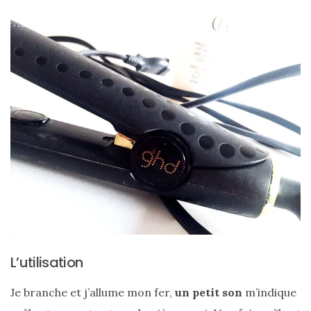
Les
plus
belles
marques
L’utilisation
de
sacs
vegan
Je branche et j’allume mon fer,
un petit son
m’indique
:
7