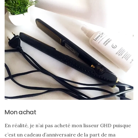
cabas
en
cuir
tressé
Parfois
:
mon
avis
sur
le
shopper
marron
chic
et
tendance
30/05/2026
Mon achat
En réalité, je n’ai pas acheté mon lisseur GHD puisque
c’est un cadeau d’anniversaire de la part de ma