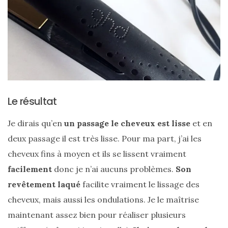
DU BLOG
Beauté
(640)
Actualités
beauté
Le résultat
(10)
Conseils
Je dirais qu’en
un passage le cheveux est lisse
et en
beauté
deux passage il est très lisse. Pour ma part, j’ai les
(54)
cheveux fins à moyen et ils se lissent vraiment
facilement
donc je n’ai aucuns problèmes.
Son
Favoris
revêtement laqué
facilite vraiment le lissage des
et
déceptions
cheveux, mais aussi les ondulations. Je le maîtrise
(27)
maintenant assez bien pour réaliser plusieurs