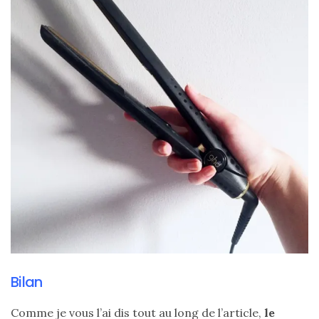
DIY/Recettes
(15)
Lecture/Séries
(13)
Vie
quotidienne/Maison
(61)
Mode
(502)
Actualités
mode
(5)
Bilan
Conseils
Comme je vous l’ai dis tout au long de l’article,
le
mode