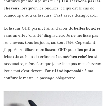
coiffures (même si je suis nulle).
Il n’accroche pas les
Revues
cheveux
lorsqu’on les ondules, ce qui est le cas de
(478)
beaucoup d’autres lisseurs. C’est assez désagréable.
Tutoriels
(70)
Le lisseur GHD permet ainsi d’avoir de
belles boucles
Lifestyle
sans un effet “cranté” disgracieux. Je ne me lisse pas
(154)
les cheveux tous les jours, surtout l’été. Cependant,
Bonnes
j’apprécie utiliser mon lisseur GHD pour
les petits
adresses/Evénements
frisottis
au haut du crâne et
les mèches rebelles
si
(43)
nécessaire, même lorsque je ne lisse pas mes cheveux.
Coups
Pour moi c’est devenu
l’outil indispensable
à ma
de
coiffure le matin, le passage obligatoire.
coeur
(9)
Digital/Blogging
(12)