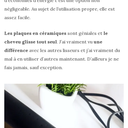
d’économies d’énergie c’est une option non
négligeable. Au sujet de l’utilisation propre, elle est
assez facile.
Comparatif :
Les plaques en céramiques
sont géniales et
le
les
cheveu glisse tout seul
. J’ai vraiment vu
une
sacs
Monceau
différence
avec les autres lisseurs et j’ai vraiment du
et
Mini
mal à en utiliser d’autres maintenant. D’ailleurs je ne
Marly
Ateliers
fais jamais, sauf exception.
Auguste,
lequel
choisir
?
02/05/2026
CATÉGORIES