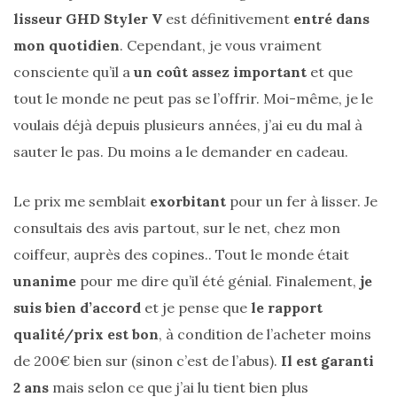
lisseur GHD Styler V
est définitivement
entré dans
(25)
mon quotidien
. Cependant, je vous vraiment
Découvertes
consciente qu’il a
un coût assez important
et que
mode
tout le monde ne peut pas se l’offrir. Moi-même, je le
(5)
voulais déjà depuis plusieurs années, j’ai eu du mal à
Derniers
sauter le pas. Du moins a le demander en cadeau.
achats
(45)
Le prix me semblait
exorbitant
pour un fer à lisser. Je
Lookbook
consultais des avis partout, sur le net, chez mon
(175)
coiffeur, auprès des copines.. Tout le monde était
unanime
pour me dire qu’il été génial. Finalement,
je
Luxe
&
suis bien d’accord
et je pense que
le rapport
maroquinerie
qualité/prix est bon
, à condition de l’acheter moins
(218)
de 200€ bien sur (sinon c’est de l’abus).
Il est garanti
2 ans
mais selon ce que j’ai lu tient bien plus
Sélections