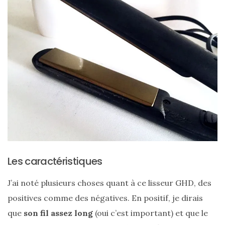
printemps
été
2026
:
ma
sélection
chic
et
pratique
au
quotidien
09/05/2026
Les caractéristiques
J’ai noté plusieurs choses quant à ce lisseur GHD, des
positives comme des négatives. En positif, je dirais
que
son fil assez long
(oui c’est important) et que le