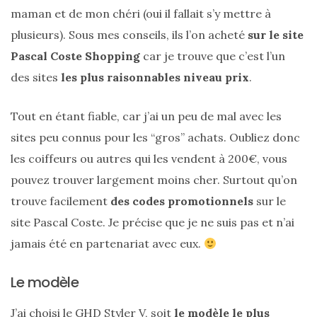
maman et de mon chéri (oui il fallait s’y mettre à
plusieurs). Sous mes conseils, ils l’on acheté
sur le site
Pascal Coste Shopping
car je trouve que c’est l’un
des sites
les plus raisonnables niveau prix
.
Tout en étant fiable, car j’ai un peu de mal avec les
Ma
sites peu connus pour les “gros” achats. Oubliez donc
sélection
de
les coiffeurs ou autres qui les vendent à 200€, vous
sacs
légers
pouvez trouver largement moins cher. Surtout qu’on
et
tendance
trouve facilement
des codes promotionnels
sur le
pour
l’été
site Pascal Coste. Je précise que je ne suis pas et n’ai
jamais été en partenariat avec eux.
23/05/2026
Le modèle
J’ai choisi le GHD Styler V, soit
le modèle le plus