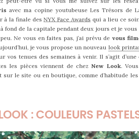
ez peut-être vu si vous me suivez sur les résea
ris
avec ma copine youtubeuse Les Trésors de L
er à la finale des
NYX Face Awards
qui a lieu ce soir.
 à fond de la capitale pendant deux jours et je vous
peu. Ne vous en faites pas, j’ai prévu de
vous film
’aujourd’hui, je vous propose un nouveau
look printa
ur vos tenues des semaines à venir. Il s’agit d’un
es les pièces viennent de chez
New Look
. Vous
t sur le site ou en boutique, comme d’habitude les
LOOK : COULEURS PASTEL