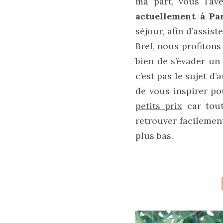
ma part, vous l’av
actuellement à Pa
séjour, afin d’assist
Bref, nous profitons
bien de s’évader un 
c’est pas le sujet d
Les
sacs
de vous inspirer po
tendances
printemps
petits prix
car tout
été
2026
retrouver facilemen
:
plus bas.
ma
sélection
chic
et
pratique
au
quotidien
09/05/2026