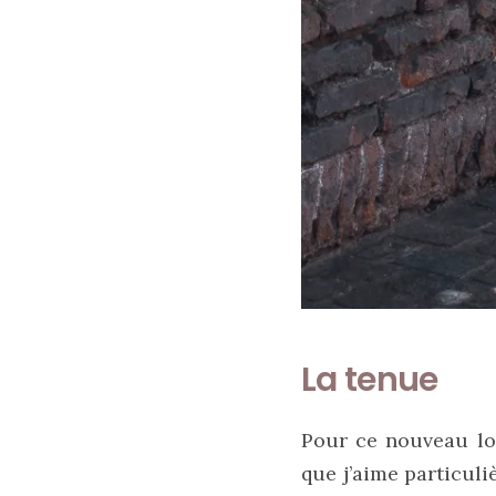
Les
plus
belles
marques
de
sacs
vegan
:
7
alternatives
éco-
responsables
au
cuir
11/04/2026
La tenue
Pour ce nouveau look
que j’aime particul