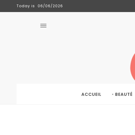
Today is
06/06/2026
CLÉMENCE
TENDANCES
06/06/2026
ACCUEIL
BEAUTÉ