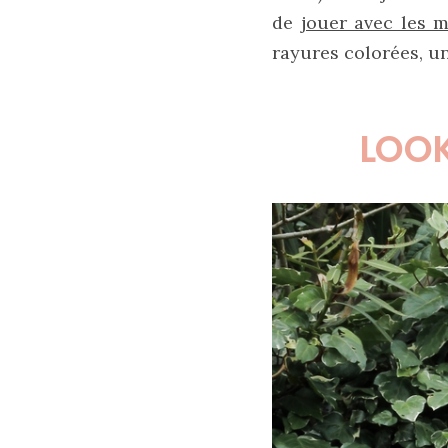
de
jouer avec les m
rayures colorées, un
LOOK
Les
plus
belles
marques
de
sacs
vegan
:
7
alternatives
éco-
responsables