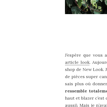
Zoom
sur
le
sac
Batman
Small
RSVP
Paris
J’espère que vous 
16/05/2026
article look
. Aujour
shop de New Look. Je
de pièces super can
sais plus où donner
ressemble totalem
haut et blazer c’es
aussi). Mais je n’av