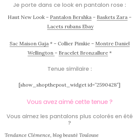
Je porte dans ce look en pantalon rose :
shopping
(43)
Haut New Look –
Pantalon Bershka
–
Baskets Zara
–
Lacets rubans Ebay
Sac Maison Gaja
* – Collier Pimkie –
Montre Daniel
ARCHIVES
Wellington
–
Bracelet Bronzallure
*
DU BLOG
Tenue similaire :
[show_shopthepost_widget id=”2590428″]
Vous avez aimé cette tenue ?
Vous aimez les pantalons plus colorés en été
?
Tendance Clémence, blog beauté Toulouse