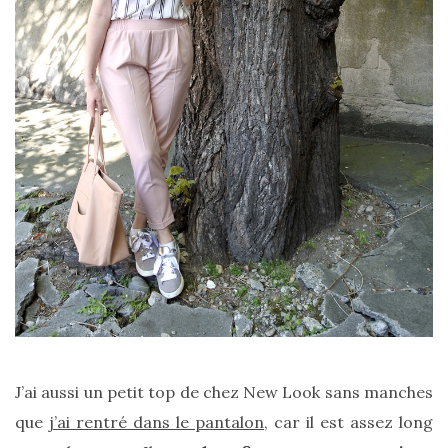
printemps
été
2026
:
ma
sélection
chic
et
pratique
au
quotidien
09/05/2026
J’ai aussi un petit top de chez New Look sans manches
que
j’ai rentré dans le pantalon,
car il est assez long