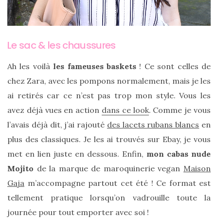
Revues
(478)
Tutoriels
Le sac & les chaussures
(70)
Ah les voilà
les fameuses baskets
! Ce sont celles de
Lifestyle
chez Zara, avec les pompons normalement, mais je les
(154)
ai retirés car ce n’est pas trop mon style. Vous les
Bonnes
avez déjà vues en action
dans ce look
. Comme je vous
adresses/Evénements
l’avais déjà dit, j’ai rajouté
des lacets rubans blancs
en
(43)
plus des classiques. Je les ai trouvés sur Ebay, je vous
Coups
met en lien juste en dessous. Enfin,
mon cabas nude
de
Mojito
de la marque de maroquinerie vegan
Maison
coeur
Gaja
m’accompagne partout cet été ! Ce format est
(9)
tellement pratique lorsqu’on vadrouille toute la
Digital/Blogging
journée pour tout emporter avec soi !
(12)