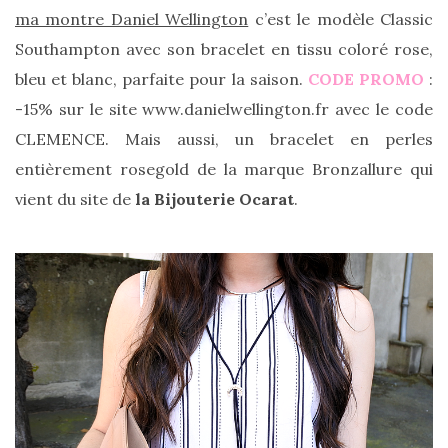
DU BLOG
ma montre Daniel Wellington
c’est le modèle Classic
Southampton avec son bracelet en tissu coloré rose,
bleu et blanc, parfaite pour la saison.
CODE PROMO
:
Beauté
-15% sur le site www.danielwellington.fr avec le code
(640)
CLEMENCE. Mais aussi, un bracelet en perles
Actualités
entièrement rosegold de la marque Bronzallure qui
beauté
vient du site de
la Bijouterie Ocarat
.
(10)
Conseils
beauté
(54)
Favoris
et
déceptions
(27)