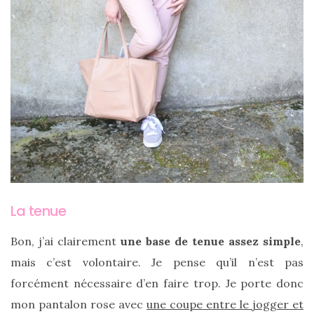
Ma
sélection
de
sacs
légers
et
tendance
pour
La tenue
l’été
Bon, j’ai clairement
une base de tenue assez simple
,
23/05/2026
mais c’est volontaire. Je pense qu’il n’est pas
forcément nécessaire d’en faire trop. Je porte donc
mon pantalon rose avec
une coupe entre le jogger et