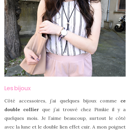
Comparatif :
les
sacs
Monceau
et
Mini
Marly
Ateliers
Auguste,
lequel
choisir
?
Les bijoux
Côté accessoires, j’ai quelques bijoux comme
ce
02/05/2026
double collier
que j’ai trouvé chez Pimkie il y a
quelques mois. Je l’aime beaucoup, surtout le côté
avec la lune et le double lien effet cuir. A mon poignet
CATÉGORIES