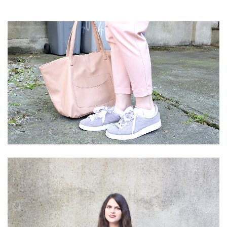
DIY/Recettes
(15)
Lecture/Séries
(13)
Vie
quotidienne/Maison
(61)
Mode
(502)
Actualités
mode
(5)
Conseils
mode