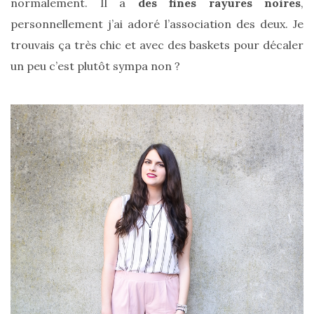
normalement. Il a
des fines rayures noires
,
personnellement j’ai adoré l’association des deux. Je
trouvais ça très chic et avec des baskets pour décaler
un peu c’est plutôt sympa non ?
Zoom
sur
le
sac
Batman
Small
RSVP
Paris
16/05/2026