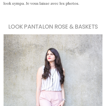
cabas
look sympa. Je vous laisse avec les photos.
en
cuir
tressé
Parfois
:
mon
LOOK PANTALON ROSE & BASKETS
avis
sur
le
shopper
marron
chic
et
tendance
30/05/2026