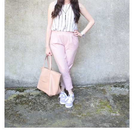
(25)
Découvertes
mode
(5)
Derniers
achats
(45)
Lookbook
(175)
Luxe
&
maroquinerie
(218)
Sélections