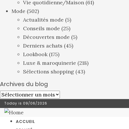
Vie quotidienne/Maison
(61)
Mode
(502)
Actualités mode
(5)
Conseils mode
(25)
Découvertes mode
(5)
Derniers achats
(45)
Lookbook
(175)
Luxe & maroquinerie
(218)
Sélections shopping
(43)
Archives du blog
Archives
du
Today is
09/06/2026
blog
ACCUEIL