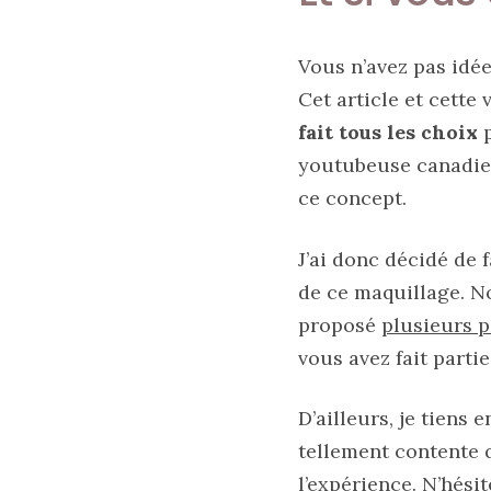
printemps
été
2026
:
Vous n’avez pas idée
ma
sélection
Cet article et cette
chic
et
fait tous les choix
pratique
au
youtubeuse canadi
quotidien
ce concept.
09/05/2026
J’ai donc décidé de
de ce maquillage. N
proposé
plusieurs p
vous avez fait partie
D’ailleurs, je tiens 
tellement contente q
l’expérience. N’hési