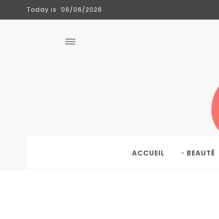
Today is
06/06/2026
CLÉMENCE
TENDANCES
06/06/2026
ACCUEIL
BEAUTÉ