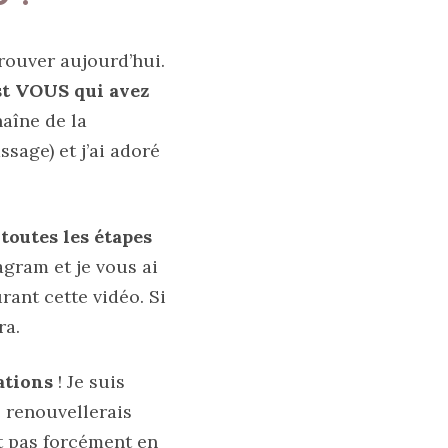
trouver aujourd’hui.
st VOUS qui avez
haîne de la
sage) et j’ai adoré
 toutes les étapes
gram et je vous ai
ant cette vidéo. Si
ra.
ations
! Je suis
e renouvellerais
st pas forcément en