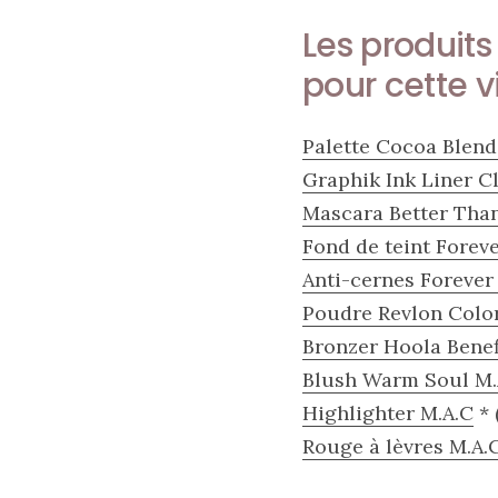
au
cuir
Les produit
pour cette v
11/04/2026
Palette Cocoa Blend
Graphik Ink Liner C
Mascara Better Tha
Fond de teint Forev
Anti-cernes Forever
Poudre Revlon Colo
Bronzer Hoola Benef
Blush Warm Soul M.
Highlighter M.A.C
* 
Rouge à lèvres M.A.