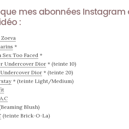
s que mes abonnées Instagram o
idéo :
 Zoeva
larins
*
n Sex Too Faced
*
er Undercover Dior
* (teinte 10)
 Undercover Dior
* (teinte 20)
rstay
* (teinte Light/Medium)
it
A.C
(Beaming Blush)
C
(teinte Brick-O-La)