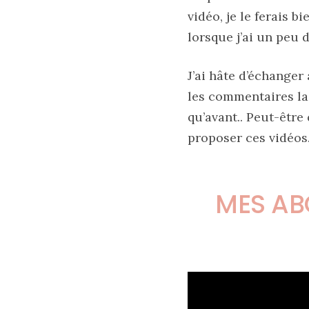
vidéo, je le ferais 
lorsque j’ai un peu 
Zoom
sur
le
J’ai hâte d’échanger
sac
Batman
les commentaires lai
Small
RSVP
qu’avant.. Peut-être
Paris
proposer ces vidéos.
16/05/2026
MES AB