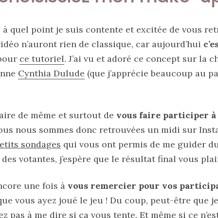
 à quel point je suis contente et excitée de vous re
 vidéo n’auront rien de classique, car aujourd’hui
c’e
pour
ce tutoriel
. J’ai vu et adoré ce concept sur la c
enne
Cynthia Dulude
(que j’apprécie beaucoup au pas
 faire de même et surtout de
vous faire participer à
ous nous sommes donc retrouvées un midi sur Insta
etits sondages
qui vous ont permis de me guider dur
 des votantes, j’espère que le résultat final vous plai
encore une fois à
vous remercier pour vos particip
ue vous ayez joué le jeu ! Du coup, peut-être que j
tez pas à me dire si ça vous tente. Et même si ce n’e