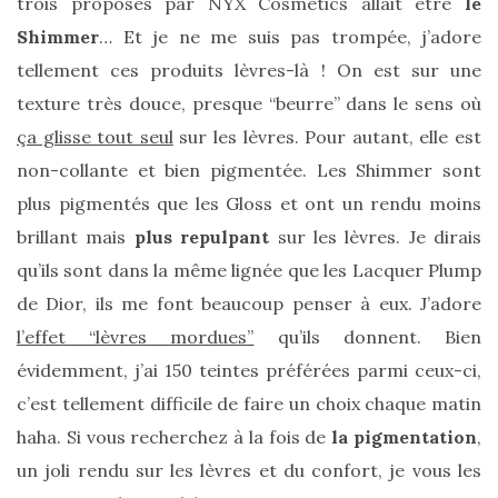
trois proposés par NYX Cosmetics allait être
le
(27)
Shimmer
… Et je ne me suis pas trompée, j’adore
Revues
tellement ces produits lèvres-là ! On est sur une
(478)
texture très douce, presque “beurre” dans le sens où
Tutoriels
ça glisse tout seul
sur les lèvres. Pour autant, elle est
(70)
non-collante et bien pigmentée. Les Shimmer sont
plus pigmentés que les Gloss et ont un rendu moins
Lifestyle
brillant mais
plus repulpant
sur les lèvres. Je dirais
(154)
qu’ils sont dans la même lignée que les Lacquer Plump
Bonnes
de Dior, ils me font beaucoup penser à eux. J’adore
adresses/Evénements
l’effet “lèvres mordues”
qu’ils donnent. Bien
(43)
évidemment, j’ai 150 teintes préférées parmi ceux-ci,
Coups
c’est tellement difficile de faire un choix chaque matin
de
haha. Si vous recherchez à la fois de
la pigmentation
,
coeur
un joli rendu sur les lèvres et du confort, je vous les
(9)