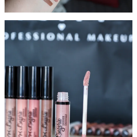
Conseils
mode
(25)
Découvertes
mode
(5)
Derniers
achats
(45)
Lookbook
(175)
Luxe
&
maroquinerie
(218)