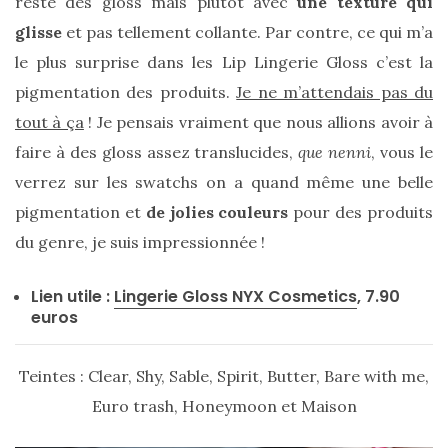
reste des gloss mais plutôt avec
une texture qui
glisse
et pas tellement collante. Par contre, ce qui m’a
le plus surprise dans les Lip Lingerie Gloss c’est la
pigmentation des produits.
Je ne m’attendais pas du
tout à ça
! Je pensais vraiment que nous allions avoir à
faire à des gloss assez translucides,
que nenni
, vous le
verrez sur les swatchs on a quand même une belle
pigmentation et
de jolies couleurs
pour des produits
du genre, je suis impressionnée !
Lien utile :
Lingerie Gloss NYX Cosmetics
, 7.90
euros
Les
Teintes : Clear, Shy, Sable, Spirit, Butter, Bare with me,
plus
belles
Euro trash, Honeymoon et Maison
marques
de
sacs