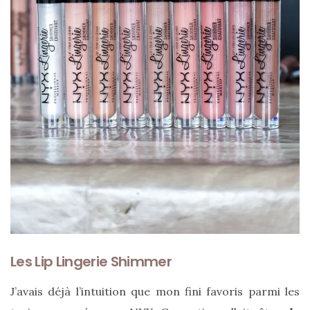
CATÉGORIES
DU BLOG
Beauté
(640)
Actualités
beauté
(10)
Conseils
beauté
(54)
Les Lip Lingerie Shimmer
Favoris
et
J’avais déjà l’intuition que mon fini favoris parmi les
déceptions