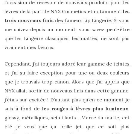
sur
l’occasion de recevoir de nouveaux produits pour les
lèvres de la part de NYX Cosmetics et notamment
les
ce
trois nouveaux finis
des fameux Lip Lingerie. Si vous
sac
me suivez depuis un moment, vous savez peut-être
en
que les Lingerie classiques, les mattes, ne sont pas
soie
vraiment mes favoris.
et
cuir
Cependant, j’ai toujours adoré
leur gamme de teintes
au
et j’ai su faire exception pour une ou deux couleurs
que je trouvais trop canon. Alors que j’ai appris que
luxe
NYX allait sortir de nouveaux finis dans cette gamme,
discret
j’étais sur excitée ! D’autant plus qu’en ce moment je
suis à fond de
les rouges à lèvres plus lumineux
,
06/06/2026
glossy, métalliques, scintillants… Marre du matte, cet
été je veux que ça brille (et que ce soit plus