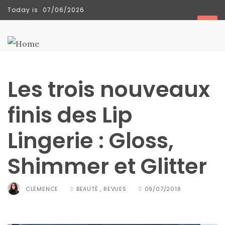
Today is
07/06/2026
TENDANCES
Les trois nouveaux
finis des Lip
Lingerie : Gloss,
Shimmer et Glitter
CLÉMENCE
BEAUTÉ
,
REVUES
09/07/2018