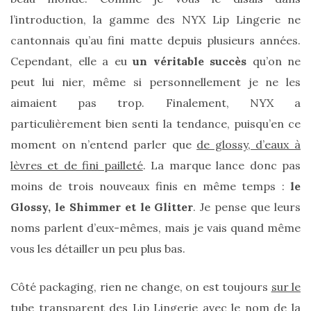
l’introduction, la gamme des NYX Lip Lingerie ne
cantonnais qu’au fini matte depuis plusieurs années.
Cependant, elle a eu
un véritable succès
qu’on ne
peut lui nier, même si personnellement je ne les
aimaient pas trop. Finalement, NYX a
particulièrement bien senti la tendance, puisqu’en ce
moment on n’entend parler que
de glossy, d’eaux à
Ma
lèvres et de fini pailleté
. La marque lance donc pas
sélection
de
moins de trois nouveaux finis en même temps :
le
sacs
légers
Glossy, le Shimmer et le Glitter
. Je pense que leurs
et
noms parlent d’eux-mêmes, mais je vais quand même
tendance
pour
vous les détailler un peu plus bas.
l’été
Côté packaging, rien ne change, on est toujours
sur le
23/05/2026
tube transparent
des Lip Lingerie avec le nom de la