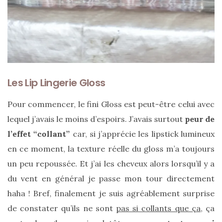
Zoom
sur
Les Lip Lingerie Gloss
le
sac
Pour commencer, le fini Gloss est peut-être celui avec
Batman
Small
lequel j’avais le moins d’espoirs. J’avais surtout
peur de
RSVP
Paris
l’effet “collant”
car, si j’apprécie les lipstick lumineux
en ce moment, la texture réelle du gloss m’a toujours
16/05/2026
un peu repoussée. Et j’ai les cheveux alors lorsqu’il y a
du vent en général je passe mon tour directement
haha ! Bref, finalement je suis agréablement surprise
de constater qu’ils ne sont
pas si collants que ça
, ça