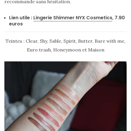
recommande sans hésitation.
Digital/Blogging
(12)
Lien utile :
Lingerie Shimmer NYX Cosmetics
, 7.90
euros
DIY/Recettes
(15)
Teintes : Clear, Shy, Sable, Spirit, Butter, Bare with me,
Lecture/Séries
Euro trash, Honeymoon et Maison
(13)
Vie
quotidienne/Maison
(61)
Mode
(502)
Actualités
mode
(5)