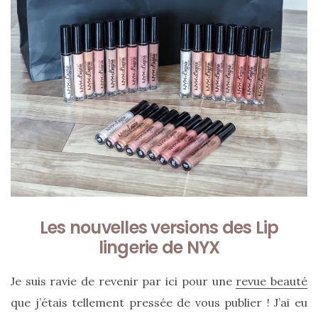
Sac
Floral
Tote
Les nouvelles versions des Lip
Bag
lingerie de NYX
de Silkyhaus :
mon
Je suis ravie de revenir par ici pour une
revue beauté
avis
que j’étais tellement pressée de vous publier ! J’ai eu