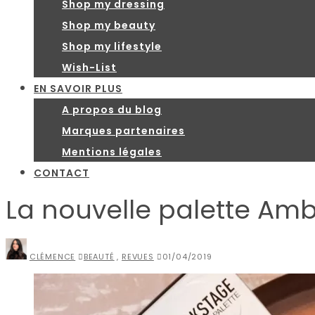
Shop my dressing
Shop my beauty
Shop my lifestyle
Wish-List
EN SAVOIR PLUS
A propos du blog
Marques partenaires
Mentions légales
CONTACT
La nouvelle palette Amb
CLÉMENCE
BEAUTÉ
,
REVUES
01/04/2019