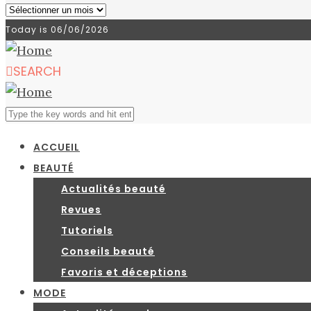
Archives
du
Today is
06/06/2026
blog
SEARCH
ACCUEIL
BEAUTÉ
Actualités beauté
Revues
Tutoriels
Conseils beauté
Favoris et déceptions
MODE