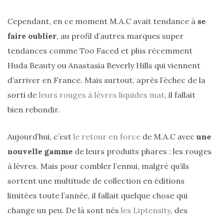
cabas
en
cuir
Cependant, en ce moment M.A.C avait tendance à
se
tressé
Parfois
faire oublier
, au profil d’autres marques super
:
tendances comme Too Faced et plus récemment
mon
avis
Huda Beauty ou Anastasia Beverly Hills qui viennent
sur
le
d’arriver en France. Mais surtout, après l’échec de la
shopper
marron
sorti de
leurs rouges à lèvres liquides mat
, il fallait
chic
et
bien rebondir.
tendance
Aujourd’hui, c’est
le retour en force
de M.A.C avec
une
30/05/2026
nouvelle gamme
de leurs produits phares : les rouges
à lèvres. Mais pour combler l’ennui, malgré qu’ils
sortent une multitude de collection en éditions
limitées toute l’année, il fallait quelque chose qui
change un peu. De là sont nés
les Liptensity
, des