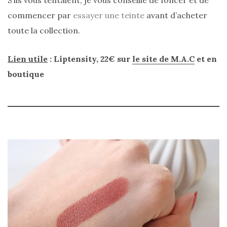
S’ils vous tentaient, je vous conseille de foncer et de
Revues
commencer par
essayer une teinte
avant d’acheter
(478)
toute la collection.
Tutoriels
(70)
Lien utile
: Liptensity, 22€ sur
le site de M.A.C
et en
Lifestyle
boutique
(154)
Bonnes
adresses/Evénements
(43)
Coups
de
coeur
(9)
Digital/Blogging
(12)