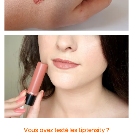
DIY/Recettes
(15)
Lecture/Séries
(13)
Vie
quotidienne/Maison
(61)
Mode
(502)
Actualités
mode
(5)
Conseils
Vous avez testé les Liptensity ?
mode