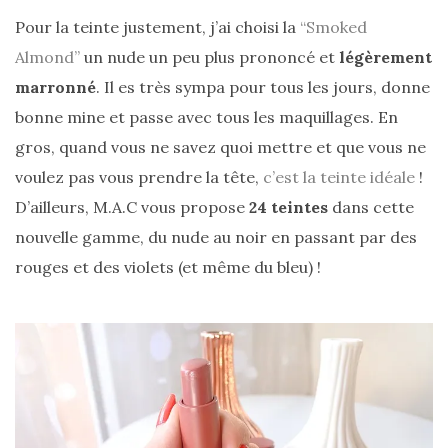
printemps
Pour la teinte justement, j’ai choisi la
“Smoked
été
2026
Almond”
un nude un peu plus prononcé et
légèrement
:
ma
marronné
. Il es très sympa pour tous les jours, donne
sélection
chic
bonne mine et passe avec tous les maquillages. En
et
pratique
gros, quand vous ne savez quoi mettre et que vous ne
au
quotidien
voulez pas vous prendre la tête,
c’est la teinte idéale
!
D’ailleurs, M.A.C vous propose
24 teintes
dans cette
09/05/2026
nouvelle gamme, du nude au noir en passant par des
rouges et des violets (et même du bleu) !