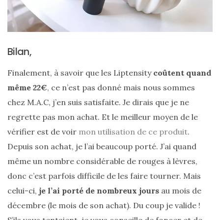
DU BLOG
Beauté
Bilan,
(640)
Actualités
Finalement, à savoir que les Liptensity
coûtent quand
beauté
même 22€
, ce n’est pas donné mais nous sommes
(10)
chez M.A.C, j’en suis satisfaite. Je dirais que je ne
regrette pas mon achat. Et le meilleur moyen de le
Conseils
vérifier est de voir
mon utilisation de ce produit
.
beauté
(54)
Depuis son achat, je l’ai beaucoup porté. J’ai quand
même un nombre considérable de rouges à lèvres,
Favoris
donc c’est parfois difficile de les faire tourner. Mais
et
celui-ci,
je l’ai porté de nombreux jours
au mois de
déceptions
décembre (le mois de son achat). Du coup je valide !
(27)