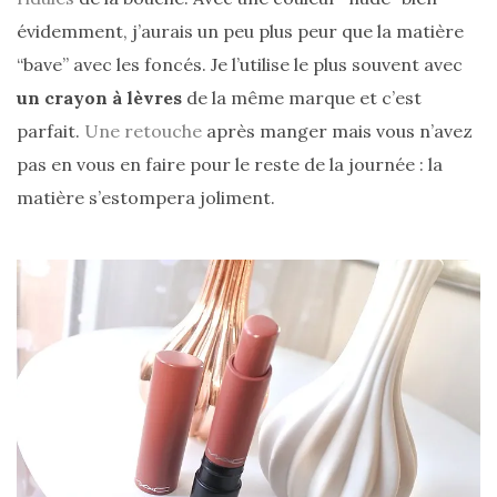
évidemment, j’aurais un peu plus peur que la matière
“bave” avec les foncés. Je l’utilise le plus souvent avec
un crayon à lèvres
de la même marque et c’est
Comparatif :
parfait.
Une retouche
après manger mais vous n’avez
les
pas en vous en faire pour le reste de la journée : la
sacs
Monceau
matière s’estompera joliment.
et
Mini
Marly
Ateliers
Auguste,
lequel
choisir
?
02/05/2026
CATÉGORIES