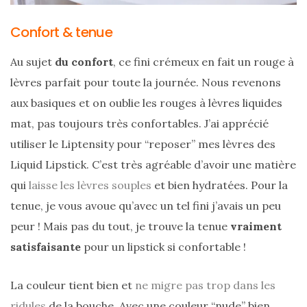
alternatives
éco-
responsables
Confort & tenue
au
cuir
Au sujet
du confort
, ce fini crémeux en fait un rouge à
lèvres parfait pour toute la journée. Nous revenons
11/04/2026
aux basiques et on oublie les rouges à lèvres liquides
mat, pas toujours très confortables. J’ai apprécié
utiliser le Liptensity pour “reposer” mes lèvres des
Liquid Lipstick. C’est très agréable d’avoir une matière
qui
laisse les lèvres souples
et bien hydratées. Pour la
tenue, je vous avoue qu’avec un tel fini j’avais un peu
peur ! Mais pas du tout, je trouve la tenue
vraiment
satisfaisante
pour un lipstick si confortable !
La couleur tient bien et
ne migre pas trop dans les
ridules
de la bouche. Avec une couleur “nude” bien