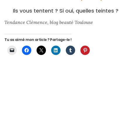
(25)
Ils vous tentent ? Si oui, quelles teintes ?
Découvertes
Tendance Clémence, blog beauté Toulouse
mode
(5)
Tu as aimé mon article ? Partage-le !
Derniers
achats
(45)
Lookbook
(175)
Luxe
&
maroquinerie
(218)
Sélections