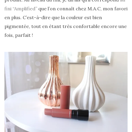
fini “Amplified”
que l’on connaît chez M.A.C, mon favori
en plus. C’est-à-dire que la couleur est bien
pigmentée, tout en étant très confortable encore une
fois, parfait !
Les
plus
belles
marques
de
sacs
vegan
:
7