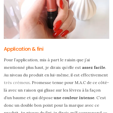
Zoom
sur
le
sac
Batman
Small
Application & fini
RSVP
Paris
Pour l’application, mis à part le raisin que j’ai
16/05/2026
mentionné plus haut, je dirais qu’elle est
assez facile
.
Au niveau du produit en lui-même, il est effectivement
très crémeux
. Promesse tenue pour M.A.C de ce côté-
là avec un raison qui glisse sur les lèvres à la façon
d’un baume et qui dépose
une couleur intense
. C’est
donc un double bon point pour la marque avec ce
produit. Au niveau du fini, je dirais qu’il correspond
au