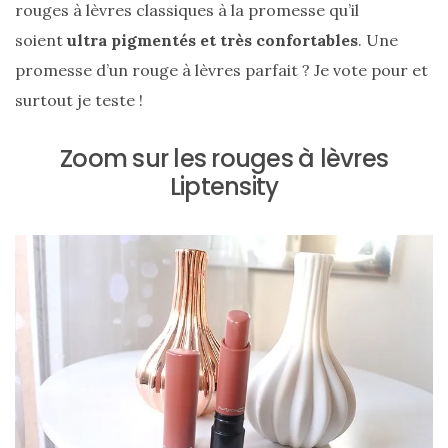
rouges à lèvres classiques à la promesse qu’il
soient
ultra pigmentés et très confortables
. Une
promesse d’un rouge à lèvres parfait ? Je vote pour et
surtout je teste !
Zoom sur les rouges à lèvres
Liptensity
Ma
sélection
de
sacs
légers
et
tendance
pour
l’été
23/05/2026