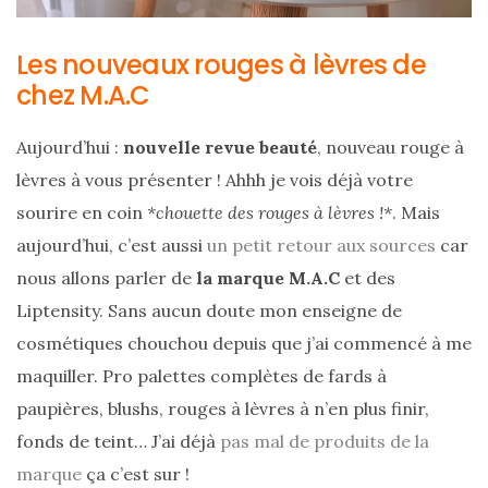
Les nouveaux rouges à lèvres de
chez M.A.C
Aujourd’hui :
nouvelle revue beauté
, nouveau rouge à
lèvres à vous présenter ! Ahhh je vois déjà votre
sourire en coin
*chouette des rouges à lèvres !*
. Mais
aujourd’hui, c’est aussi
un petit retour aux sources
car
nous allons parler de
la marque M.A.C
et des
Liptensity. Sans aucun doute mon enseigne de
cosmétiques chouchou depuis que j’ai commencé à me
maquiller. Pro palettes complètes de fards à
paupières, blushs, rouges à lèvres à n’en plus finir,
fonds de teint… J’ai déjà
pas mal de produits de la
marque
ça c’est sur !
Sac