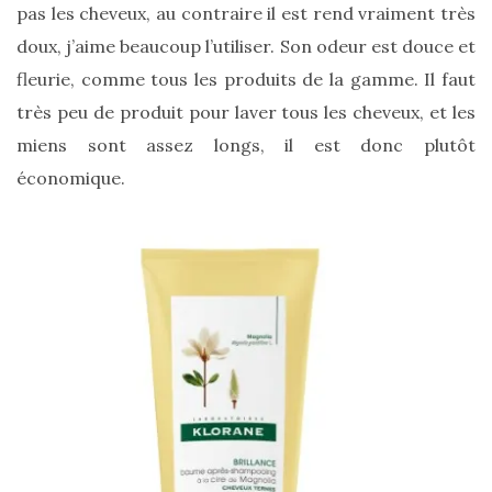
pas les cheveux, au contraire il est rend vraiment très
doux, j’aime beaucoup l’utiliser. Son odeur est douce et
fleurie, comme tous les produits de la gamme. Il faut
très peu de produit pour laver tous les cheveux, et les
miens sont assez longs, il est donc plutôt
économique.
Ma
sélection
de
sacs
légers
et
tendance
pour
l’été
23/05/2026