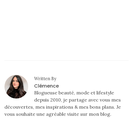
DIY/Recettes
(15)
Lecture/Séries
(13)
Vie
quotidienne/Maison
(61)
Mode
Written By
Clémence
(502)
Blogueuse beauté, mode et lifestyle
Actualités
depuis 2010, je partage avec vous mes
mode
découvertes, mes inspirations & mes bons plans. Je
(5)
vous souhaite une agréable visite sur mon blog.
Conseils
mode