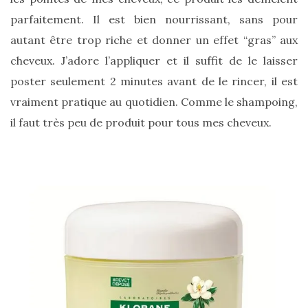
printemps
parfaitement. Il est bien nourrissant, sans pour
été
2026
autant être trop riche et donner un effet “gras” aux
:
ma
cheveux. J’adore l’appliquer et il suffit de le laisser
sélection
chic
poster seulement 2 minutes avant de le rincer, il est
et
pratique
vraiment pratique au quotidien. Comme le shampoing,
au
quotidien
il faut très peu de produit pour tous mes cheveux.
09/05/2026