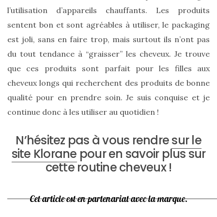
DU BLOG
l’utilisation d’appareils chauffants. Les produits
sentent bon et sont agréables à utiliser, le packaging
est joli, sans en faire trop, mais surtout ils n’ont pas
Beauté
du tout tendance à “graisser” les cheveux. Je trouve
(640)
que ces produits sont parfait pour les filles aux
Actualités
cheveux longs qui recherchent des produits de bonne
beauté
qualité pour en prendre soin. Je suis conquise et je
(10)
continue donc à les utiliser au quotidien !
Conseils
beauté
N’hésitez pas à vous rendre
sur le
(54)
site Klorane
pour en savoir plus sur
Favoris
cette routine cheveux !
et
déceptions
(27)