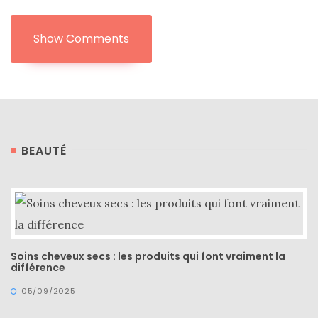
(25)
Show Comments
Découvertes
mode
(5)
Derniers
achats
BEAUTÉ
(45)
Lookbook
(175)
Luxe
&
Soins cheveux secs : les produits qui font vraiment la
maroquinerie
différence
(218)
05/09/2025
Sélections