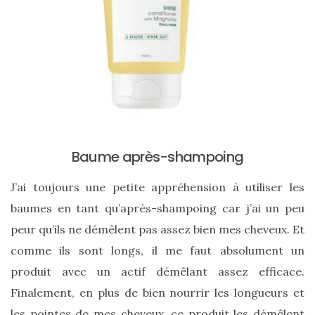
Baume après-shampoing
J’ai toujours une petite appréhension à utiliser les
baumes en tant qu’après-shampoing car j’ai un peu
peur qu’ils ne démêlent pas assez bien mes cheveux. Et
comme ils sont longs, il me faut absolument un
produit avec un actif démêlant assez efficace.
Les
Finalement, en plus de bien nourrir les longueurs et
sacs
les pointes de mes cheveux, ce produit les démêlent
tendances