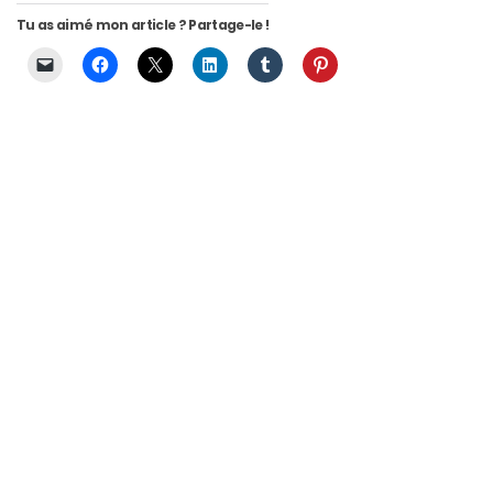
Revues
Tu as aimé mon article ? Partage-le !
(478)
Tutoriels
(70)
Lifestyle
(154)
Bonnes
adresses/Evénements
(43)
Coups
de
coeur
(9)
Digital/Blogging
(12)