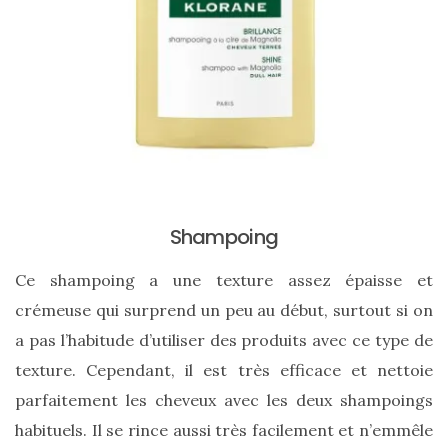
cabas
en
cuir
tressé
Parfois
:
mon
avis
sur
le
shopper
marron
chic
et
tendance
Shampoing
Ce shampoing a une texture assez épaisse et
30/05/2026
crémeuse qui surprend un peu au début, surtout si on
a pas l’habitude d’utiliser des produits avec ce type de
texture. Cependant, il est très efficace et nettoie
parfaitement les cheveux avec les deux shampoings
habituels. Il se rince aussi très facilement et n’emmêle