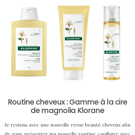
ce
sac
en
soie
et
cuir
au
luxe
discret
Routine cheveux : Gamme à la cire
06/06/2026
de magnolia Klorane
Je reviens avec une nouvelle revue beauté cheveux afin
de vous présenter ma nouvelle routine capillaire avec