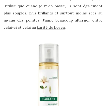
l’utilise que quand je m’en passe, ils sont également
plus souples, plus brillants et surtout moins secs au
niveau des pointes. J’aime beaucoup alterner entre
celui-ci et celui au
karité de Lovea
.
Les
plus
belles
marques
de
sacs
vegan
:
7