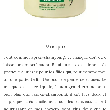
Zoom
sur
le
sac
Batman
Small
Masque
RSVP
Paris
Tout comme l’après-shampoing, ce masque doit être
laissé poser seulement 5 minutes, c’est donc très
16/05/2026
pratique à utiliser pour les filles qui, tout comme moi,
on une patiente limitée pour ce genre de choses. Le
masque est assez liquide, à mon grand étonnement,
bien plus que l’après-shampoing, il est très doux et
s’applique très facilement sur les cheveux. Il est
nourrissant et mes cheveux sont plus doux que je