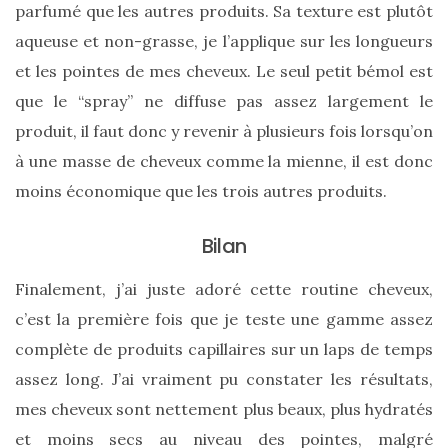
parfumé que les autres produits. Sa texture est plutôt
aqueuse et non-grasse, je l’applique sur les longueurs
et les pointes de mes cheveux. Le seul petit bémol est
que le “spray” ne diffuse pas assez largement le
Comparatif :
produit, il faut donc y revenir à plusieurs fois lorsqu’on
les
sacs
à une masse de cheveux comme la mienne, il est donc
Monceau
et
moins économique que les trois autres produits.
Mini
Marly
Ateliers
Bilan
Auguste,
lequel
choisir
Finalement, j’ai juste adoré cette routine cheveux,
?
c’est la première fois que je teste une gamme assez
02/05/2026
complète de produits capillaires sur un laps de temps
assez long. J’ai vraiment pu constater les résultats,
mes cheveux sont nettement plus beaux, plus hydratés
CATÉGORIES
et moins secs au niveau des pointes, malgré