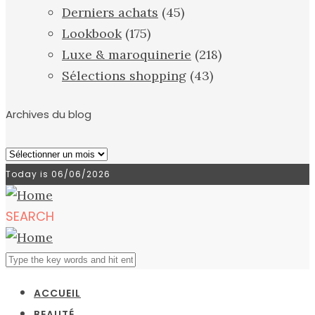
Derniers achats
(45)
Lookbook
(175)
Luxe & maroquinerie
(218)
Sélections shopping
(43)
Archives du blog
Archives
du
Today is
06/06/2026
blog
SEARCH
ACCUEIL
BEAUTÉ