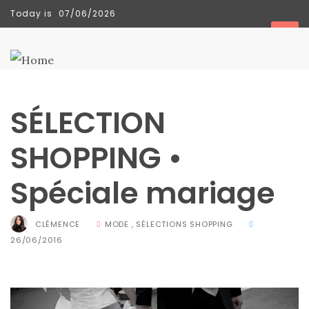
Today is
07/06/2026
TENDANCES
SÉLECTION
SHOPPING •
Spéciale mariage
CLÉMENCE
MODE
,
SÉLECTIONS SHOPPING
26/06/2016