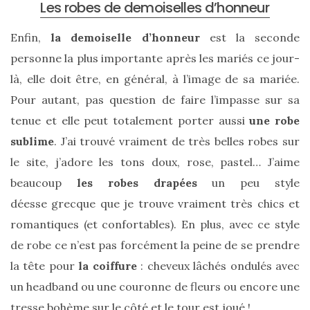
Les robes de demoiselles d’honneur
Enfin,
la demoiselle d’honneur
est la seconde
personne la plus importante après les mariés ce jour-
là, elle doit être, en général, à l’image de sa mariée.
Pour autant, pas question de faire l’impasse sur sa
Zoom
sur
tenue et elle peut totalement porter aussi
une robe
le
sac
sublime
. J’ai trouvé vraiment de très belles robes sur
Batman
Small
le site, j’adore les tons doux, rose, pastel… J’aime
RSVP
Paris
beaucoup
les robes drapées
un peu style
déesse grecque que je trouve vraiment très chics et
16/05/2026
romantiques (et confortables). En plus, avec ce style
de robe ce n’est pas forcément la peine de se prendre
la tête pour
la coiffure
: cheveux lâchés ondulés avec
un headband ou une couronne de fleurs ou encore une
tresse bohème sur le côté et le tour est joué !