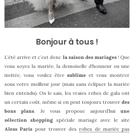
sur
ce
sac
en
Bonjour à tous !
soie
et
L’été arrive et c’est donc
la saison des mariages
! Que
cuir
vous soyez la mariée, la demoiselle d’honneur ou une
au
invitée, vous voulez être
sublime
et vous montrer
luxe
sous votre meilleur jour (mais sans éclipser la mariée
bien entendu). On le sais, les vraies robes de gala ont
discret
un certain coût, même si on peut toujours trouver
des
bons plans
. Je vous propose aujourd’hui
une
06/06/2026
sélection shopping
spéciale mariage avec le site
Aless Paris
pour trouver des
robes de mariée pas