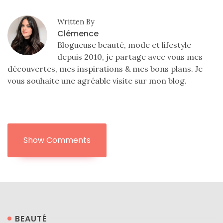
Written By
Clémence
Blogueuse beauté, mode et lifestyle
depuis 2010, je partage avec vous mes
découvertes, mes inspirations & mes bons plans. Je
vous souhaite une agréable visite sur mon blog.
Comparatif :
les
sacs
Monceau
et
Mini
Marly
Ateliers
Show Comments
Auguste,
lequel
choisir
?
02/05/2026
BEAUTÉ