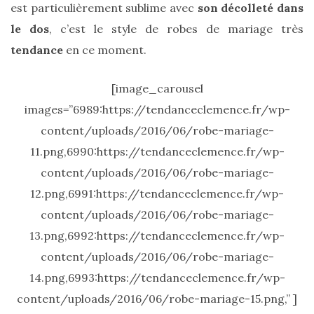
est particulièrement sublime avec
son décolleté dans
le dos
, c’est le style de robes de mariage très
tendance
en ce moment.
[image_carousel
images=”6989:https://tendanceclemence.fr/wp-
content/uploads/2016/06/robe-mariage-
11.png,6990:https://tendanceclemence.fr/wp-
Ma
content/uploads/2016/06/robe-mariage-
sélection
de
12.png,6991:https://tendanceclemence.fr/wp-
sacs
légers
content/uploads/2016/06/robe-mariage-
et
tendance
13.png,6992:https://tendanceclemence.fr/wp-
pour
l’été
content/uploads/2016/06/robe-mariage-
14.png,6993:https://tendanceclemence.fr/wp-
23/05/2026
content/uploads/2016/06/robe-mariage-15.png,” ]