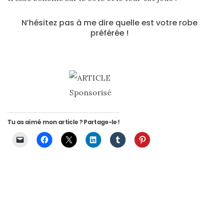
N’hésitez pas à me dire quelle est votre robe
préférée !
Tendance Clémence blog mode Toulouse
Tu as aimé mon article ? Partage-le !
Les
plus
belles
marques
de
sacs