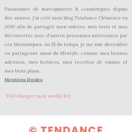
Digital/Blogging
Passionnée de maroquinerie & cosmétiques depuis
(12)
des années, j'ai créé mon blog Tendance Clémence en
DIY/Recettes
2010 afin de partager mon univers, mes tests et mes
(15)
découvertes avec d'autres personnes intéressées par
ces thématiques. Au fil du temps, je me suis diversifiée
Lecture/Séries
(13)
en partageant aussi du lifestyle, comme mes bonnes
adresses, mes lectures, mes recettes de cuisine et
Vie
mes bons plans..
quotidienne/Maison
Mentions légales
(61)
Mode
Télécharger mon media kit
(502)
Actualités
mode
(5)
© TENDANCE