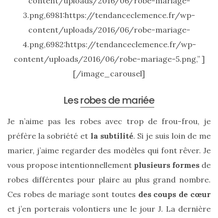
content/uploads/2016/06/robe-mariage-
3.png,6981:https://tendanceclemence.fr/wp-
Sac
cabas
content/uploads/2016/06/robe-mariage-
en
cuir
4.png,6982:https://tendanceclemence.fr/wp-
tressé
Parfois
content/uploads/2016/06/robe-mariage-5.png,” ]
:
[/image_carousel]
mon
avis
sur
le
Les
robes de mariée
shopper
marron
chic
Je n’aime pas les robes avec trop de frou-frou, je
et
préfère la sobriété et
la subtilité
. Si je suis loin de me
tendance
marier, j’aime regarder des modèles qui font rêver. Je
30/05/2026
vous propose intentionnellement
plusieurs formes
de
robes différentes pour plaire au plus grand nombre.
Ces robes de mariage sont toutes
des coups de cœur
et j’en porterais volontiers une le jour J. La dernière