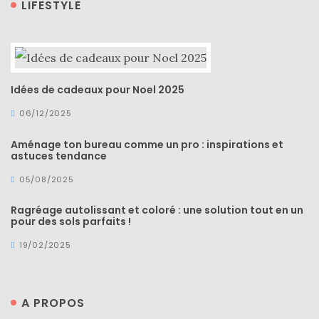
LIFESTYLE
(27)
Revues
(478)
Tutoriels
Idées de cadeaux pour Noel 2025
(70)
06/12/2025
Lifestyle
Aménage ton bureau comme un pro : inspirations et
(154)
astuces tendance
Bonnes
05/08/2025
adresses/Evénements
Ragréage autolissant et coloré : une solution tout en un
(43)
pour des sols parfaits !
Coups
19/02/2025
de
coeur
A PROPOS
(9)