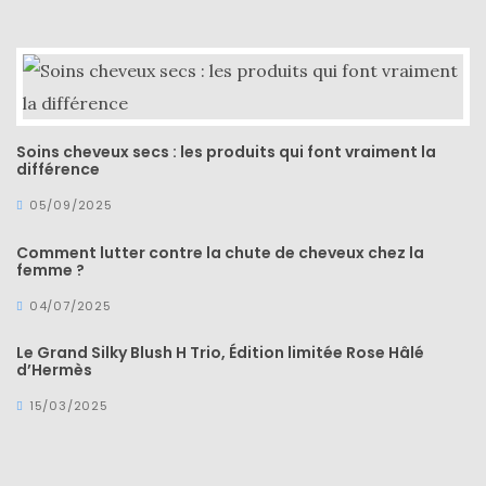
CATÉGORIES
DU BLOG
Beauté
Soins cheveux secs : les produits qui font vraiment la
différence
(640)
05/09/2025
Actualités
beauté
Comment lutter contre la chute de cheveux chez la
femme ?
(10)
04/07/2025
Conseils
beauté
Le Grand Silky Blush H Trio, Édition limitée Rose Hâlé
d’Hermès
(54)
15/03/2025
Favoris
et
déceptions