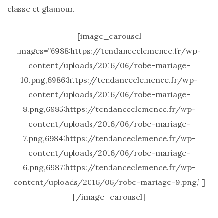
Les
classe et glamour.
sacs
tendances
printemps
[image_carousel
été
2026
images=”6988:https://tendanceclemence.fr/wp-
:
ma
content/uploads/2016/06/robe-mariage-
sélection
chic
10.png,6986:https://tendanceclemence.fr/wp-
et
pratique
content/uploads/2016/06/robe-mariage-
au
quotidien
8.png,6985:https://tendanceclemence.fr/wp-
content/uploads/2016/06/robe-mariage-
09/05/2026
7.png,6984:https://tendanceclemence.fr/wp-
content/uploads/2016/06/robe-mariage-
6.png,6987:https://tendanceclemence.fr/wp-
content/uploads/2016/06/robe-mariage-9.png,” ]
[/image_carousel]