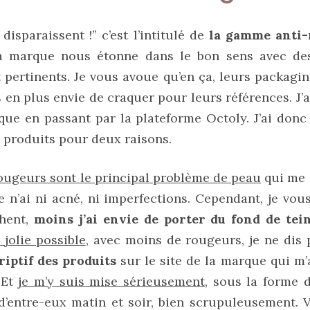
isparaissent !” c’est l’intitulé de
la gamme anti
a marque nous étonne dans le bon sens avec de
t pertinents. Je vous avoue qu’en ça, leurs packagi
lus en plus envie de craquer pour leurs références. J’
que en passant par la plateforme Octoly. J’ai donc
 produits pour deux raisons.
rougeurs sont le principal problème de peau
qui me 
e n’ai ni acné, ni imperfections. Cependant, je vo
hent,
moins j’ai envie de porter du fond de tei
 jolie possible
, avec moins de rougeurs, je ne dis
riptif des produits
sur le site de la marque qui m
 Et
je m’y suis mise sérieusement
, sous la forme d
d’entre-eux matin et soir, bien scrupuleusement.