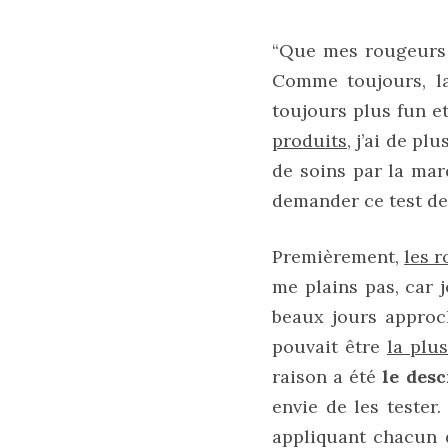
printemps
été
2026
“Que mes rougeurs d
:
ma
Comme toujours, l
sélection
chic
toujours plus fun e
et
pratique
produits
, j’ai de p
au
quotidien
de soins par la mar
demander ce test de
09/05/2026
Premièrement,
les 
me plains pas, car j
beaux jours approc
pouvait être
la plus
raison a été
le desc
envie de les tester.
appliquant chacun 