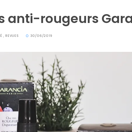
ns anti-rougeurs Gar
TÉ
,
REVUES
30/06/2019