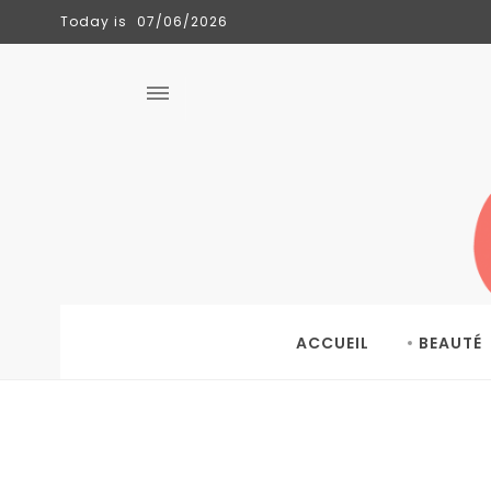
Today is
07/06/2026
CLÉMENCE
TENDANCES
06/06/2026
ACCUEIL
BEAUTÉ