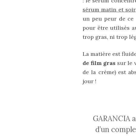
: le sérum concentr
au
cuir
sérum matin et soir
un peu peur de ce 
11/04/2026
pour être utilisés a
trop gras, ni trop lé
La matière est fluid
de film gras
sur le 
de la crème) est abs
jour !
GARANCIA a développé le CIRCULOX®, une association exclusive
d’un complex