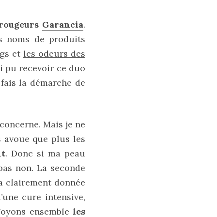
-rougeurs
Garancia
.
s noms de produits
ngs et
les odeurs des
ai pu recevoir ce duo
 fais la démarche de
concerne. Mais je ne
us avoue que plus les
nt
. Donc si ma peau
 pas non. La seconde
’a clairement donnée
’une cure intensive,
 Voyons ensemble
les