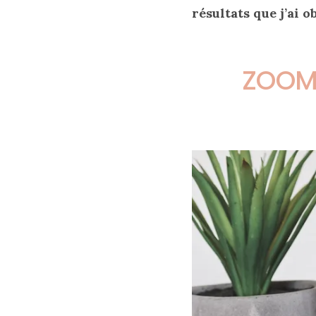
résultats que j’ai 
Zoom
sur
ZOOM 
le
sac
Batman
Small
RSVP
Paris
16/05/2026