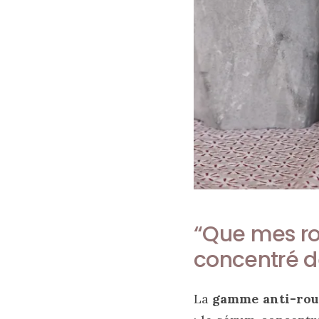
Les
plus
belles
marques
“Que mes rou
de
sacs
concentré d
vegan
:
7
alternatives
La
gamme anti-rou
éco-
responsables