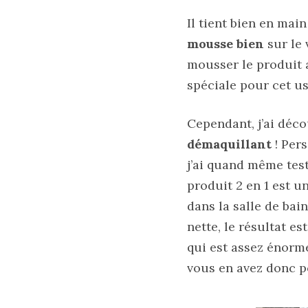
au
cuir
Il tient bien en mai
mousse bien
sur le 
11/04/2026
mousser le produit 
spéciale pour cet 
Cependant, j’ai déco
démaquillant
! Pers
j’ai quand même test
produit 2 en 1 est u
dans la salle de bai
nette, le résultat e
qui est assez énorme
vous en avez donc p