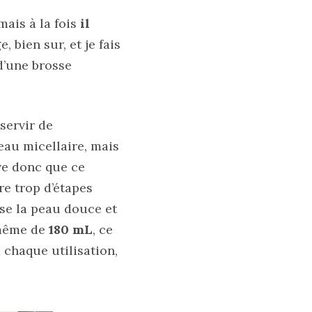
mais à la fois
il
 bien sur, et je fais
d’une brosse
 servir de
eau micellaire, mais
uve donc que ce
re trop d’étapes
sse la peau douce et
d même de
180 mL
, ce
 chaque utilisation,