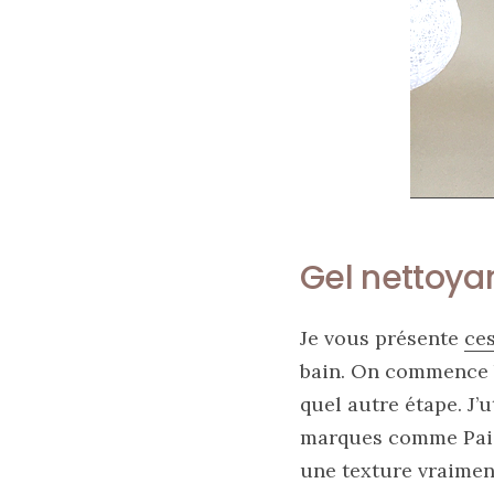
Gel nettoyan
Les
plus
belles
Je vous présente
ce
marques
de
bain. On commence 
sacs
vegan
quel autre étape. J’u
:
marques comme Pai 
7
alternatives
une texture vraiment 
éco-
responsables