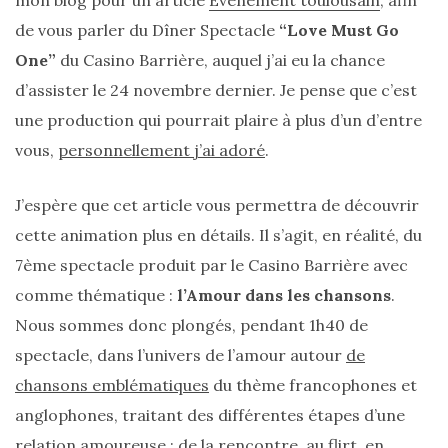
sur
de vous parler du Dîner Spectacle
“Love Must Go
ce
One”
du Casino Barrière, auquel j’ai eu la chance
sac
d’assister le 24 novembre dernier. Je pense que c’est
en
une production qui pourrait plaire à plus d’un d’entre
soie
vous,
personnellement j’ai adoré
.
et
J’espère que cet article vous permettra de découvrir
cuir
cette animation plus en détails. Il s’agit, en réalité, du
au
7ème spectacle produit par le Casino Barrière avec
luxe
comme thématique :
l’Amour dans les chansons
.
discret
Nous sommes donc plongés, pendant 1h40 de
spectacle, dans l’univers de l’amour autour
de
chansons emblématiques
du thème francophones et
06/06/2026
anglophones, traitant des différentes étapes d’une
relation amoureuse : de la rencontre, au flirt, en