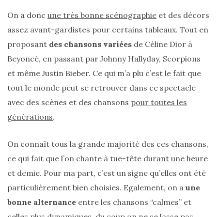
(27)
On a donc
une très bonne scénographie
et des décors
Revues
assez avant-gardistes pour certains tableaux. Tout en
(478)
proposant
des chansons variées
de Céline Dior à
Beyoncé, en passant par Johnny Hallyday, Scorpions
Tutoriels
(70)
et même Justin Bieber. Ce qui m’a plu c’est le fait que
tout le monde peut se retrouver dans ce spectacle
Lifestyle
avec des scènes et des chansons
pour toutes les
(154)
générations
.
Bonnes
adresses/Evénements
On connaît tous la grande majorité des ces chansons,
(43)
ce qui fait que l’on chante à tue-tête durant une heure
Coups
et demie. Pour ma part, c’est un signe qu’elles ont été
de
particulièrement bien choisies. Egalement, on a
une
coeur
bonne alternance
entre les chansons “calmes” et
(9)
celles plus dynamiques, du coup on ne se lasse pas.