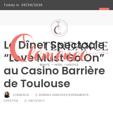
Today is
06/06/2026
TENDANCES
Le Dîner Spectacle
“Love Must Go On”
au Casino Barrière
de Toulouse
CLÉMENCE
BONNES ADRESSES/EVÉNEMENTS
,
LIFESTYLE
28/11/2017