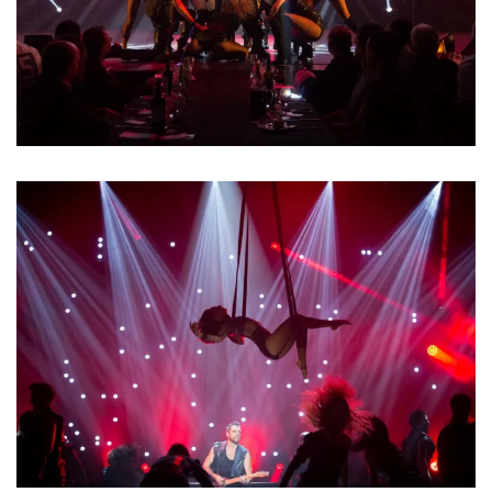
CATÉGORIES
DU BLOG
Beauté
(640)
Actualités
beauté
(10)
Conseils
beauté
(54)
Favoris
et
déceptions