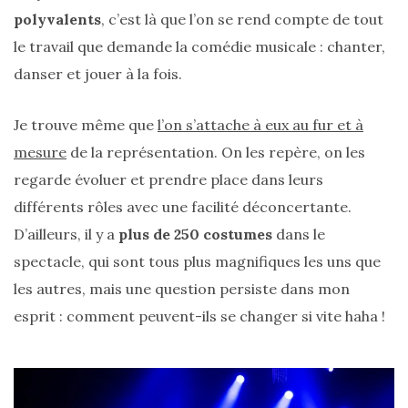
Conseils
polyvalents
, c’est là que l’on se rend compte de tout
mode
le travail que demande la comédie musicale : chanter,
(25)
danser et jouer à la fois.
Découvertes
Je trouve même que
l’on s’attache à eux au fur et à
mode
(5)
mesure
de la représentation. On les repère, on les
regarde évoluer et prendre place dans leurs
Derniers
différents rôles avec une facilité déconcertante.
achats
D’ailleurs, il y a
plus de 250 costumes
dans le
(45)
spectacle, qui sont tous plus magnifiques les uns que
Lookbook
les autres, mais une question persiste dans mon
(175)
esprit : comment peuvent-ils se changer si vite haha !
Luxe
&
maroquinerie
(218)