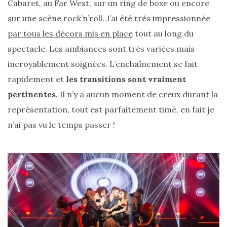
Cabaret, au Far West, sur un ring de boxe ou encore
sur une scène rock’n’roll. J’ai été très impressionnée
par tous les décors mis en place
tout au long du
spectacle. Les ambiances sont très variées mais
incroyablement soignées. L’enchaînement se fait
rapidement et
les transitions sont vraiment
Comparatif :
les
pertinentes
. Il n’y a aucun moment de creux durant la
sacs
Monceau
représentation, tout est parfaitement timé, en fait je
et
Mini
n’ai pas vu le temps passer !
Marly
Ateliers
Auguste,
lequel
choisir
?
02/05/2026