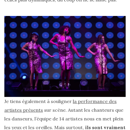
Digital/Blogging
(12)
DIY/Recettes
(15)
Lecture/Séries
(13)
Vie
quotidienne/Maison
(61)
Mode
(502)
Je tiens également à souligner
la performance des
Actualités
artistes présents
sur scène. Autant les chanteurs que
mode
les danseurs, l’équipe de 14 artistes nous en met plein
(5)
les yeux et les oreilles. Mais surtout,
ils sont vraiment