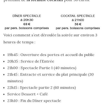
Sac
cabas
en
cuir
tressé
Parfois
:
Voici comment s’est déroulée la soirée sur environ 3
mon
avis
heures de temps :
sur
le
shopper
marron
19h45 : Ouverture des portes et accueil du public
chic
20h35 : Service de l’Entrée
et
tendance
21h00 : Spectacle Partie 1 (40 minutes)
21h45 : Entracte et service du plat principale (30
30/05/2026
minutes)
22h15 : Spectacle partie 2 (60 minutes)
Service Dessert + Café
23h10 : Fin du Dîner spectacle