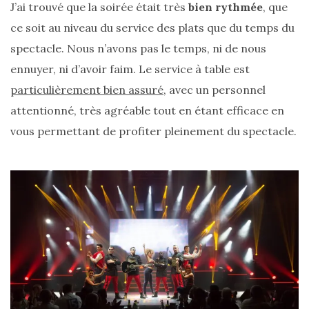
J’ai trouvé que la soirée était très
bien rythmée
, que
ce soit au niveau du service des plats que du temps du
spectacle. Nous n’avons pas le temps, ni de nous
ennuyer, ni d’avoir faim. Le service à table est
particulièrement bien assuré
, avec un personnel
attentionné, très agréable tout en étant efficace en
vous permettant de profiter pleinement du spectacle.
Ma
sélection
de
sacs
légers
et
tendance
pour
l’été
23/05/2026