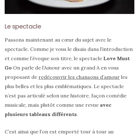
vegan
:
7
alternatives
éco-
Le spectacle
responsables
au
cuir
Passons maintenant au cœur du sujet avec le
spectacle. Comme je vous le disais dans l’introduction
11/04/2026
et comme l’évoque son titre, le spectacle
Love Must
Go
On parle de l’Amour avec un grand A en vous
proposant de
redécouvrir les chansons d’amour
les
plus belles et les plus emblématiques. Le spectacle
n’est pas articulé selon une histoire, façon comédie
musicale, mais plutôt comme une revue
avec
plusieurs tableaux différents
.
C’est ainsi que l’on est emporté tour à tour au