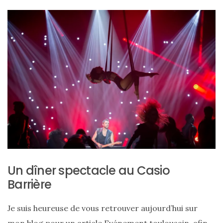
Sac
Floral
Tote
Bag
Un dîner spectacle au Casio
de Silkyhaus :
Barrière
mon
Je suis heureuse de vous retrouver aujourd’hui sur
avis
mon blog pour un article
Evénement toulousain
, afin