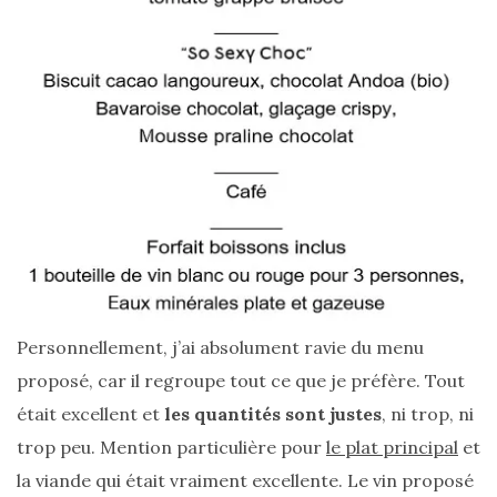
Les
sacs
tendances
printemps
été
2026
:
ma
sélection
chic
et
pratique
au
quotidien
09/05/2026
Personnellement, j’ai absolument ravie du menu
proposé, car il regroupe tout ce que je préfère. Tout
était excellent et
les quantités sont justes
, ni trop, ni
trop peu. Mention particulière pour
le plat principal
et
la viande qui était vraiment excellente. Le vin proposé