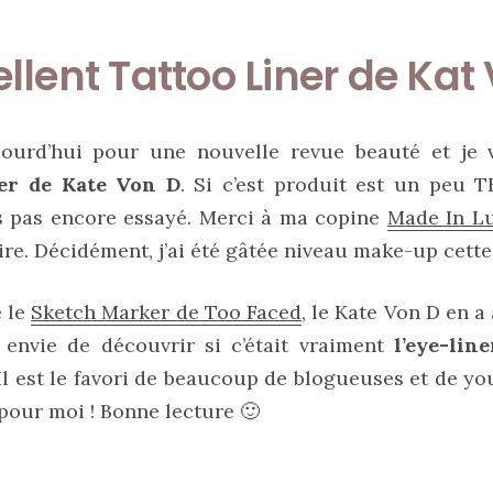
ellent Tattoo Liner de Kat
ourd’hui pour une nouvelle revue beauté et je 
er de Kate Von D
. Si c’est produit est un peu T
is pas encore essayé. Merci à ma copine
Made In L
re. Décidément, j’ai été gâtée niveau make-up cette
é le
Sketch Marker de Too Faced
, le Kate Von D en a
s envie de découvrir si c’était vraiment
l’eye-line
 Il est le favori de beaucoup de blogueuses et de y
 pour moi ! Bonne lecture 🙂