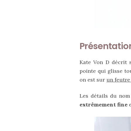
sélection
de
sacs
légers
et
tendance
pour
l’été
Présentatio
23/05/2026
Kate Von D décrit 
pointe qui glisse t
on est sur
un feutre
Les détails du nom 
extrêmement fine
e