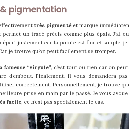
 & pigmentation
 effectivement
très pigmenté
et marque immédiateme
et permet un tracé précis comme plus épais. J’ai e
épart justement car la pointe est fine et souple, je 
 Car je trouve qu’on peut facilement se tromper.
la fameuse “virgule”
, c’est tout ou rien car on peut
nre d’embout. Finalement, il vous demandera
pas
tiliser correctement. Personnellement, je trouve que 
eilleure prise en main par le passé. Je vous avoue
ès facile
, ce n’est pas spécialement le cas.