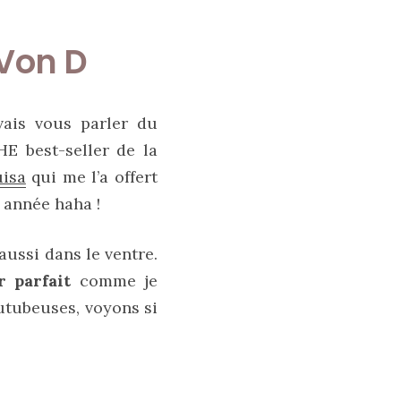
 Von D
vais vous parler du
HE best-seller de la
uisa
qui me l’a offert
 année haha !
 aussi dans le ventre.
r parfait
comme je
outubeuses, voyons si