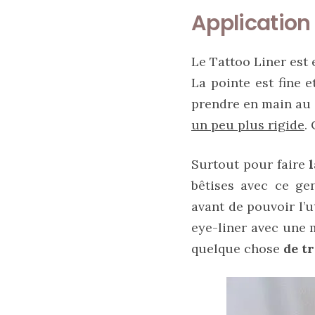
Application
09/05/2026
Le Tattoo Liner est
La pointe est fine 
prendre en main au d
un peu plus rigide
.
Surtout pour faire
bêtises avec ce ge
avant de pouvoir l’u
eye-liner avec une m
Zoom
sur
quelque chose
de tr
le
sac
Batman
Small
RSVP
Paris