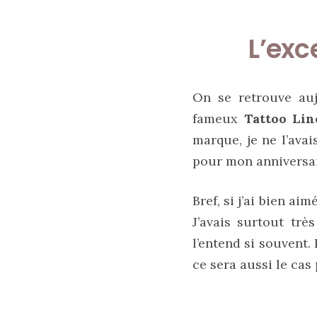
L’exc
On se retrouve auj
fameux
Tattoo Lin
marque, je ne l’ava
pour mon anniversai
Sac
cabas
Bref, si j’ai bien aim
en
J’avais surtout trè
cuir
tressé
l’entend si souvent.
Parfois
:
ce sera aussi le cas
mon
avis
sur
le
shopper