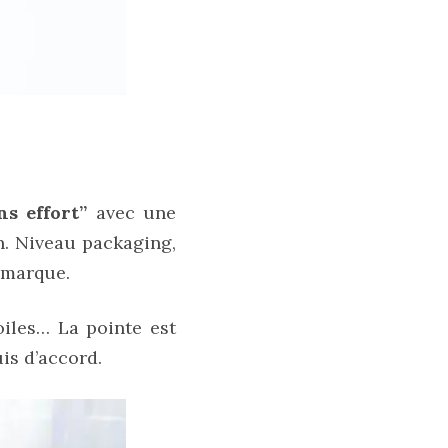
s effort”
avec une
n. Niveau packaging,
 marque.
oiles… La pointe est
uis d’accord.