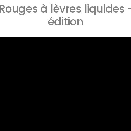
 Rouges à lèvres liquides
édition