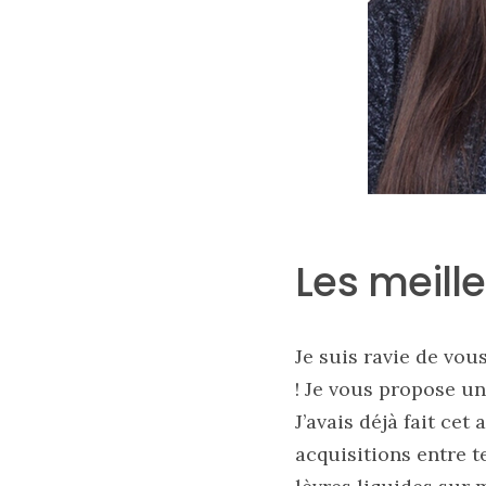
tendance
30/05/2026
Ma
sélection
de
sacs
légers
et
tendance
Les meille
pour
l’été
23/05/2026
Je suis ravie de vous
! Je vous propose un
J’avais déjà fait cet
Les
acquisitions entre 
sacs
tendances