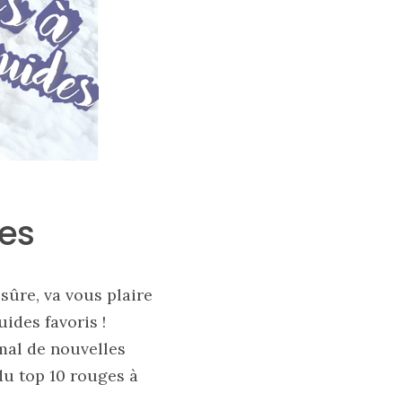
des
 sûre, va vous plaire
ides favoris !
s mal de nouvelles
u top 10 rouges à