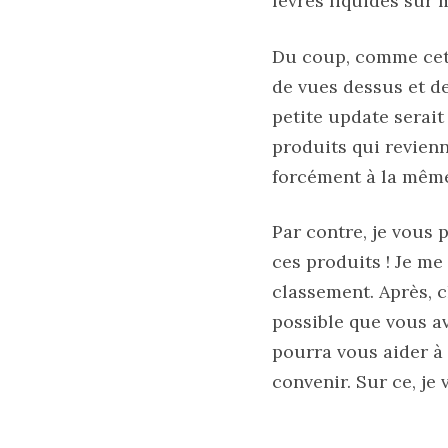
lèvres liquides sur 
printemps
été
2026
:
Du coup, comme cet 
ma
sélection
de vues dessus et de
chic
et
petite update serait
pratique
produits qui revienn
au
quotidien
forcément à la mêm
09/05/2026
Par contre, je vous p
ces produits ! Je me
classement. Après, c
possible que vous av
pourra vous aider à 
convenir. Sur ce, je