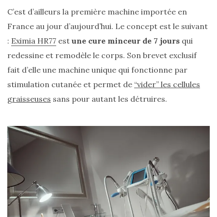
alternatives
C’est d’ailleurs la première machine importée en
éco-
responsables
France au jour d’aujourd’hui. Le concept est le suivant
au
cuir
:
Eximia HR77
est
une cure minceur de 7 jours
qui
redessine et remodèle le corps. Son brevet exclusif
11/04/2026
fait d’elle une machine unique qui fonctionne par
stimulation cutanée et permet de
“vider” les cellules
graisseuses
sans pour autant les détruires.