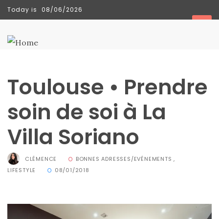
Today is
08/06/2026
TENDANCES
Toulouse • Prendre
Sac
Floral
soin de soi à La
Tote
Villa Soriano
Bag
de Silkyhaus :
CLÉMENCE
BONNES ADRESSES/EVÉNEMENTS
,
mon
LIFESTYLE
08/01/2018
avis
sur