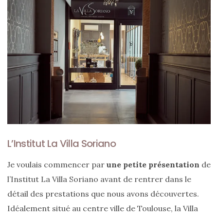
Ma
sélection
de
sacs
légers
et
tendance
L’Institut La Villa Soriano
pour
l’été
Je voulais commencer par
une petite présentation
de
l’Institut La Villa Soriano avant de rentrer dans le
23/05/2026
détail des prestations que nous avons découvertes.
Idéalement situé au centre ville de Toulouse, la Villa