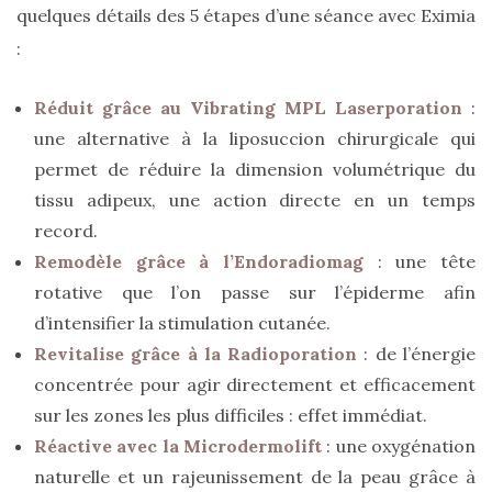
DU BLOG
quelques détails des 5 étapes d’une séance avec Eximia
:
Beauté
Réduit grâce au Vibrating MPL Laserporation
:
(640)
une alternative à la liposuccion chirurgicale qui
Actualités
permet de réduire la dimension volumétrique du
beauté
tissu adipeux, une action directe en un temps
(10)
record.
Remodèle grâce à l’Endoradiomag
: une tête
Conseils
rotative que l’on passe sur l’épiderme afin
beauté
d’intensifier la stimulation cutanée.
(54)
Revitalise grâce à la Radioporation
: de l’énergie
Favoris
concentrée pour agir directement et efficacement
et
sur les zones les plus difficiles : effet immédiat.
déceptions
Réactive avec la Microdermolift
: une oxygénation
(27)
naturelle et un rajeunissement de la peau grâce à