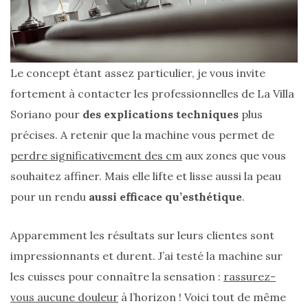
Le concept étant assez particulier, je vous invite
Comparatif :
les
fortement à contacter les professionnelles de La Villa
sacs
Monceau
Soriano pour
des explications techniques
plus
et
Mini
précises. A retenir que la machine vous permet de
Marly
perdre significativement des cm
aux zones que vous
Ateliers
Auguste,
souhaitez affiner. Mais elle lifte et lisse aussi la peau
lequel
choisir
pour un rendu
aussi efficace qu’esthétique
.
?
Apparemment les résultats sur leurs clientes sont
02/05/2026
impressionnants et durent. J’ai testé la machine sur
les cuisses pour connaître la sensation :
rassurez-
vous aucune douleur
à l’horizon ! Voici tout de même
CATÉGORIES