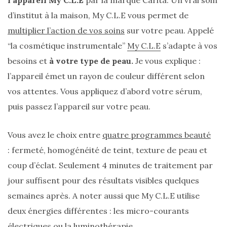
l’appareil My C.L.E
par la marque Carita. Un vrai soin
(25)
d’institut à la maison, My C.L.E vous permet de
multiplier l’action de vos soins
sur votre peau. Appelé
Découvertes
“la cosmétique instrumentale”
My C.L.E
s’adapte à vos
mode
(5)
besoins et
à votre type de peau.
Je vous explique :
l’appareil émet un rayon de couleur différent selon
Derniers
vos attentes. Vous appliquez d’abord votre sérum,
achats
puis passez l’appareil sur votre peau.
(45)
Lookbook
Vous avez le choix entre
quatre programmes beauté
(175)
: fermeté, homogénéité de teint, texture de peau et
Luxe
coup d’éclat. Seulement 4 minutes de traitement par
&
jour suffisent pour des résultats visibles quelques
maroquinerie
semaines après. A noter aussi que My C.L.E utilise
(218)
deux énergies différentes : les micro-courants
Sélections
électriques ou la luminothérapie.