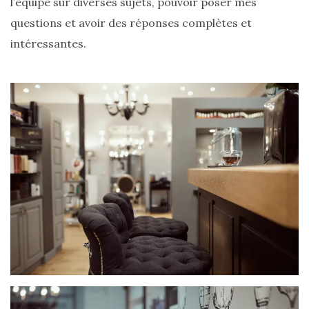
l’équipe sur diverses sujets, pouvoir poser mes
printemps
été
questions et avoir des réponses complètes et
2026
:
intéressantes.
ma
sélection
chic
et
pratique
au
quotidien
09/05/2026