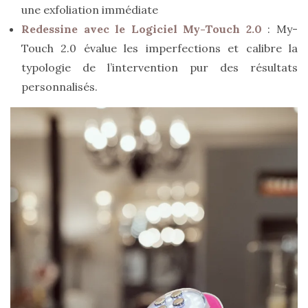
Revues
une exfoliation immédiate
(478)
Redessine avec le Logiciel My-Touch 2.0
: My-
Touch 2.0 évalue les imperfections et calibre la
Tutoriels
typologie de l’intervention pur des résultats
(70)
personnalisés.
Lifestyle
(154)
Bonnes
adresses/Evénements
(43)
Coups
de
coeur
(9)
Digital/Blogging
(12)