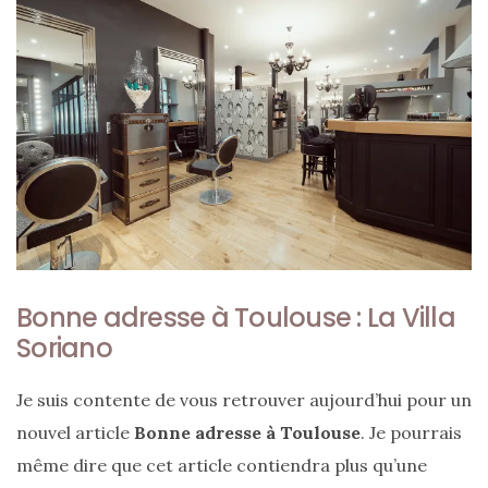
ce
sac
en
soie
et
cuir
au
luxe
discret
Bonne adresse à Toulouse : La Villa
Soriano
06/06/2026
Je suis contente de vous retrouver aujourd’hui pour un
nouvel article
Bonne adresse à Toulouse
. Je pourrais
même dire que cet article contiendra plus qu’une