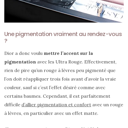
Une pigmentation vraiment au rendez-vous
Comparatif :
les
?
sacs
Monceau
et
Dior a donc voulu
mettre l’accent sur la
Mini
Marly
pigmentation
avec les Ultra Rouge. Effectivement,
Ateliers
Auguste,
rien de pire qu’un rouge à lèvres peu pigmenté que
lequel
choisir
l’on doit réappliquer trois fois avant d’avoir la vraie
?
couleur, sauf si c’est l’effet désiré comme avec
certains baumes. Cependant, il est parfaitement
02/05/2026
difficile
d’allier pigmentation et confort
avec un rouge
à lèvres, en particulier avec un effet matte.
CATÉGORIES