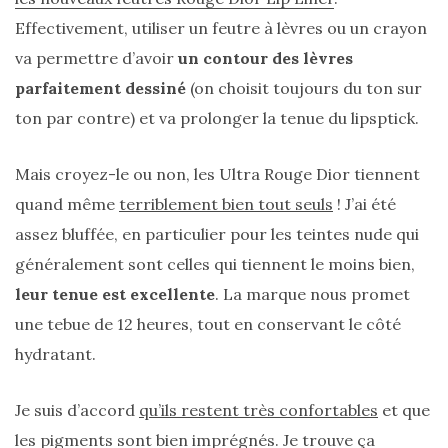
(25)
Effectivement, utiliser un feutre à lèvres ou un crayon
va permettre d’avoir
un contour des lèvres
Découvertes
parfaitement dessiné
(on choisit toujours du ton sur
mode
ton par contre) et va prolonger la tenue du lipsptick.
(5)
Derniers
Mais croyez-le ou non, les Ultra Rouge Dior tiennent
achats
quand même
terriblement bien tout seuls
! J’ai été
(45)
assez bluffée, en particulier pour les teintes nude qui
Lookbook
généralement sont celles qui tiennent le moins bien,
(175)
leur tenue est excellente
. La marque nous promet
Luxe
une tebue de 12 heures, tout en conservant le côté
&
hydratant.
maroquinerie
(218)
Je suis d’accord
qu’ils restent très confortables
et que
Sélections
les pigments sont bien imprégnés. Je trouve ça