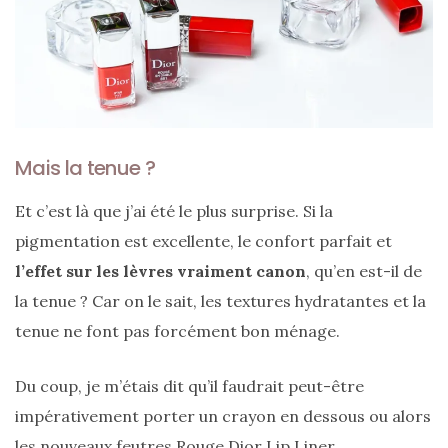
DIY/Recettes
(15)
Lecture/Séries
(13)
Mais la tenue ?
Vie
quotidienne/Maison
Et c’est là que j’ai été le plus surprise. Si la
(61)
pigmentation est excellente, le confort parfait et
Mode
l’effet sur les lèvres vraiment canon
, qu’en est-il de
(502)
la tenue ? Car on le sait, les textures hydratantes et la
Actualités
tenue ne font pas forcément bon ménage.
mode
(5)
Du coup, je m’étais dit qu’il faudrait peut-être
impérativement porter un crayon en dessous ou alors
Conseils
mode
les nouveaux feutres Rouge Dior Lip Liner
.