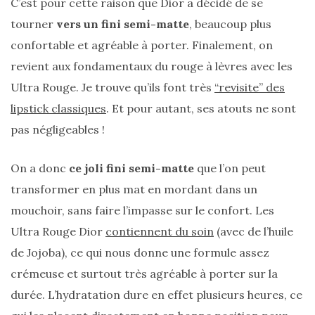
C’est pour cette raison que Dior a décidé de se
DU BLOG
tourner
vers un fini semi-matte
, beaucoup plus
confortable et agréable à porter. Finalement, on
Beauté
revient aux fondamentaux du rouge à lèvres avec les
(640)
Ultra Rouge. Je trouve qu’ils font très
“revisite” des
Actualités
lipstick classiques
. Et pour autant, ses atouts ne sont
beauté
pas négligeables !
(10)
On a donc
ce joli fini semi-matte
que l’on peut
Conseils
beauté
transformer en plus mat en mordant dans un
(54)
mouchoir, sans faire l’impasse sur le confort. Les
Ultra Rouge Dior
contiennent du soin
(avec de l’huile
Favoris
de Jojoba), ce qui nous donne une formule assez
et
crémeuse et surtout très agréable à porter sur la
déceptions
(27)
durée. L’hydratation dure en effet plusieurs heures, ce