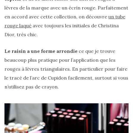
lèvres de la marque avec un écrin rouge. Parfaitement
en accord avec cette collection, on découvre
un tube
rouge laqué
avec toujours les initiales de Christina
Dior, très chic.
Le raisin a une forme arrondie
ce que je trouve
beaucoup plus pratique pour l’application que les
rouges à lèvres triangulaires. En particulier pour faire
le tracé de l’arc de Cupidon facilement, surtout si vous
n’utilisez pas de crayon.
Les
plus
belles
marques
de
sacs
vegan
:
7