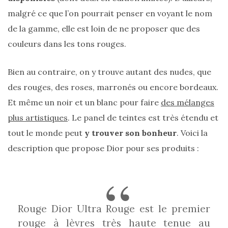
printemps
malgré ce que l’on pourrait penser en voyant le nom
été
2026
de la gamme, elle est loin de ne proposer que des
:
ma
couleurs dans les tons rouges.
sélection
chic
et
Bien au contraire, on y trouve autant des nudes, que
pratique
au
des rouges, des roses, marronés ou encore bordeaux.
quotidien
Et même un noir et un blanc pour faire
des mélanges
plus artistiques
. Le panel de teintes est très étendu et
09/05/2026
tout le monde peut
y trouver son bonheur
. Voici la
description que propose Dior pour ses produits :
Rouge Dior Ultra Rouge est le premier
rouge à lèvres très haute tenue au