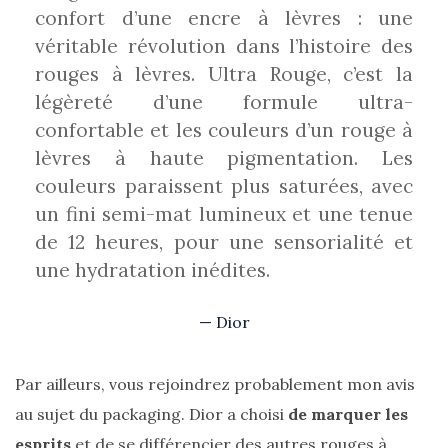
confort d’une encre à lèvres : une
véritable révolution dans l’histoire des
rouges à lèvres. Ultra Rouge, c’est la
Zoom
légèreté d’une formule ultra-
sur
confortable et les couleurs d’un rouge à
le
sac
lèvres à haute pigmentation. Les
Batman
Small
couleurs paraissent plus saturées, avec
RSVP
Paris
un fini semi-mat lumineux et une tenue
de 12 heures, pour une sensorialité et
16/05/2026
une hydratation inédites.
Dior
Par ailleurs, vous rejoindrez probablement mon avis
au sujet du packaging. Dior a choisi
de marquer les
esprits
et de se différencier des autres rouges à