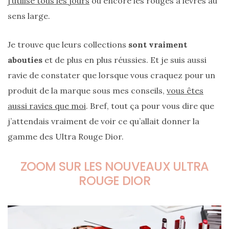
j’utilise tous les jours
ou encore les rouges à lèvres au
sens large.
Je trouve que leurs collections
sont vraiment
abouties
et de plus en plus réussies. Et je suis aussi
ravie de constater que lorsque vous craquez pour un
produit de la marque sous mes conseils,
vous êtes
Ma
sélection
aussi ravies que moi
. Bref, tout ça pour vous dire que
de
sacs
j’attendais vraiment de voir ce qu’allait donner la
légers
et
gamme des Ultra Rouge Dior.
tendance
pour
l’été
ZOOM SUR LES NOUVEAUX ULTRA
ROUGE DIOR
23/05/2026