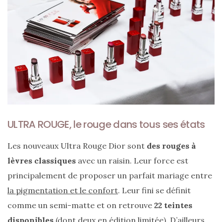
ULTRA ROUGE, le rouge dans tous ses états
Les nouveaux Ultra Rouge Dior sont
des rouges à
lèvres classiques
avec un raisin. Leur force est
principalement de proposer un parfait mariage entre
la pigmentation et le confort
. Leur fini se définit
comme un semi-matte et on retrouve
22 teintes
Les
sacs
disponibles
(dont deux en édition limitée). D’ailleurs,
tendances