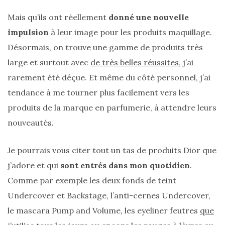
cabas
en
Mais qu’ils ont réellement
donné une nouvelle
cuir
tressé
impulsion
à leur image pour les produits maquillage.
Parfois
:
Désormais, on trouve une gamme de produits très
mon
avis
large et surtout avec
de très belles réussites
, j’ai
sur
le
rarement été déçue. Et même du côté personnel, j’ai
shopper
tendance à me tourner plus facilement vers les
marron
chic
produits de la marque en parfumerie, à attendre leurs
et
tendance
nouveautés.
30/05/2026
Je pourrais vous citer tout un tas de produits Dior que
j’adore et qui
sont entrés dans mon quotidien
.
Comme par exemple les deux fonds de teint
Undercover et Backstage, l’anti-cernes Undercover,
le mascara Pump and Volume, les eyeliner feutres
que