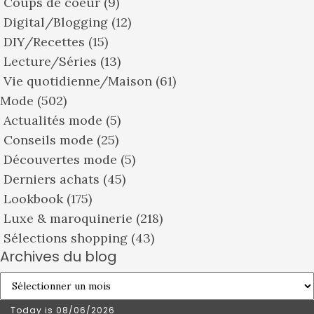
Coups de coeur
(9)
Digital/Blogging
(12)
DIY/Recettes
(15)
Lecture/Séries
(13)
Vie quotidienne/Maison
(61)
Mode
(502)
Actualités mode
(5)
Conseils mode
(25)
Découvertes mode
(5)
Derniers achats
(45)
Lookbook
(175)
Luxe & maroquinerie
(218)
Sélections shopping
(43)
Archives du blog
Archives
du
Today is
08/06/2026