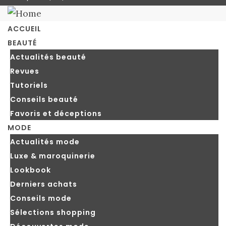
blog
ACCUEIL
BEAUTÉ
Actualités beauté
Revues
Tutoriels
Conseils beauté
Favoris et déceptions
MODE
Actualités mode
Luxe & maroquinerie
Lookbook
Derniers achats
Conseils mode
Sélections shopping