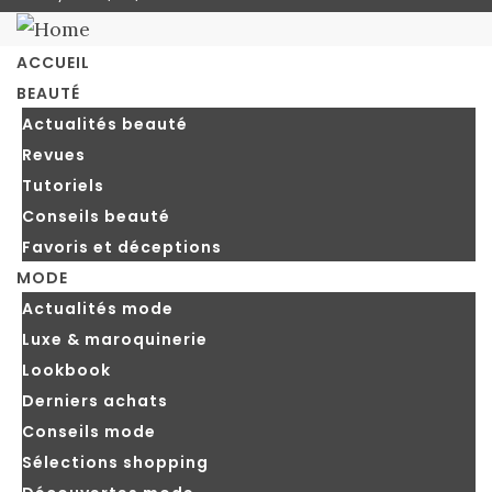
blog
ACCUEIL
BEAUTÉ
Actualités beauté
Revues
Tutoriels
Conseils beauté
Favoris et déceptions
MODE
Actualités mode
Luxe & maroquinerie
Lookbook
Derniers achats
Conseils mode
Sélections shopping