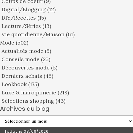
Coups de coeur
(9)
Digital/Blogging
(12)
DIY/Recettes
(15)
Lecture/Séries
(13)
Vie quotidienne/Maison
(61)
Mode
(502)
Actualités mode
(5)
Conseils mode
(25)
Découvertes mode
(5)
Derniers achats
(45)
Lookbook
(175)
Luxe & maroquinerie
(218)
Sélections shopping
(43)
Archives du blog
Archives
du
Today is
08/06/2026