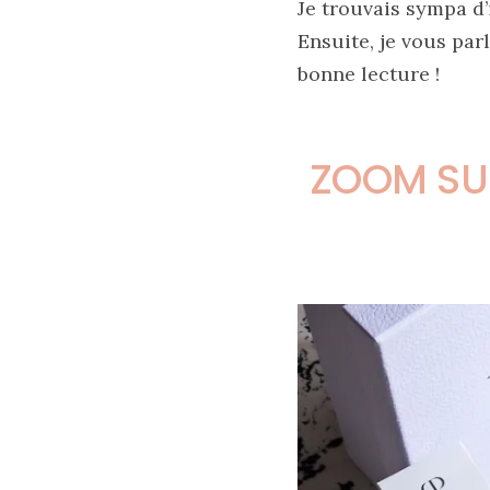
Je trouvais sympa d’
Ensuite, je vous par
bonne lecture !
Zoom
sur
le
sac
Batman
ZOOM SU
Small
RSVP
Paris
16/05/2026