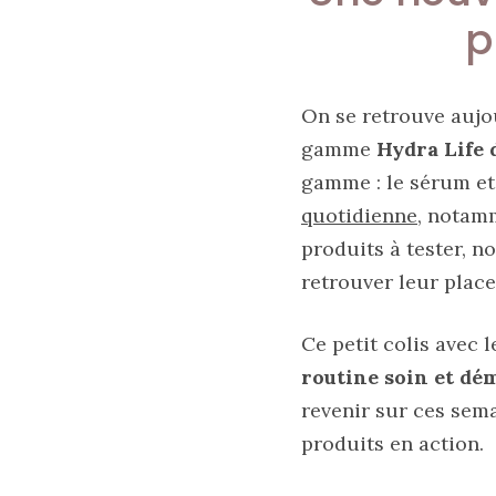
printemps
été
p
2026
:
ma
sélection
chic
On se retrouve aujo
et
pratique
gamme
Hydra Life 
au
quotidien
gamme : le sérum et 
quotidienne
, notamm
09/05/2026
produits à tester, 
retrouver leur place
Ce petit colis avec 
routine soin et dé
revenir sur ces sema
produits en action.