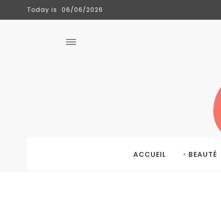
Today is
06/06/2026
CLÉMENCE
TENDANCES
06/06/2026
ACCUEIL
BEAUTÉ