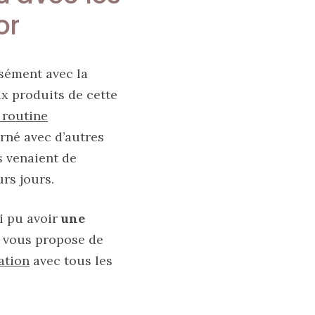
or
sément avec la
eux produits de cette
 routine
erné avec d’autres
s venaient de
rs jours.
ai pu avoir
une
e vous propose de
ation
avec tous les