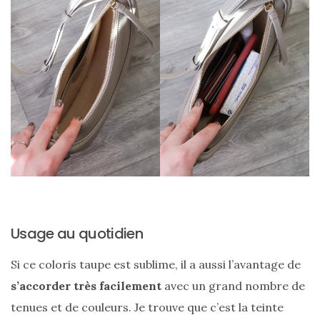
DU BLOG
Beauté
(640)
Actualités
beauté
(10)
Conseils
beauté
(54)
Usage au quotidien
Favoris
et
Si ce coloris taupe est sublime, il a aussi l’avantage de
déceptions
s’accorder très facilement
avec un grand nombre de
(27)
tenues et de couleurs. Je trouve que c’est la teinte