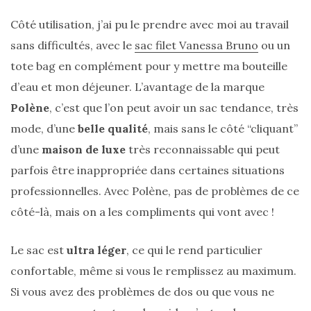
Côté utilisation, j’ai pu le prendre avec moi au travail
DIY/Recettes
(15)
sans difficultés, avec le
sac filet Vanessa Bruno
ou un
tote bag en complément pour y mettre ma bouteille
Lecture/Séries
d’eau et mon déjeuner. L’avantage de la marque
(13)
Polène
, c’est que l’on peut avoir un sac tendance, très
Vie
mode, d’une
belle qualité
, mais sans le côté “cliquant”
quotidienne/Maison
d’une
maison de luxe
très reconnaissable qui peut
(61)
parfois être inappropriée dans certaines situations
Mode
professionnelles. Avec Polène, pas de problèmes de ce
(502)
côté-là, mais on a les compliments qui vont avec !
Actualités
mode
Le sac est
ultra léger
, ce qui le rend particulier
(5)
confortable, même si vous le remplissez au maximum.
Conseils
Si vous avez des problèmes de dos ou que vous ne
mode