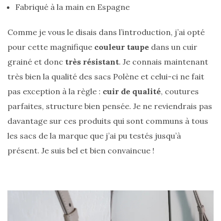
Fabriqué à la main en Espagne
Comme je vous le disais dans l’introduction, j’ai opté
pour cette magnifique
couleur taupe
dans un cuir
Zoom
sur
grainé et donc
très résistant
. Je connais maintenant
le
sac
très bien la qualité des sacs Polène et celui-ci ne fait
Batman
Small
pas exception à la règle :
cuir de qualité
, coutures
RSVP
Paris
parfaites, structure bien pensée. Je ne reviendrais pas
davantage sur ces produits qui sont communs à tous
16/05/2026
les sacs de la marque que j’ai pu testés jusqu’à
présent. Je suis bel et bien convaincue !