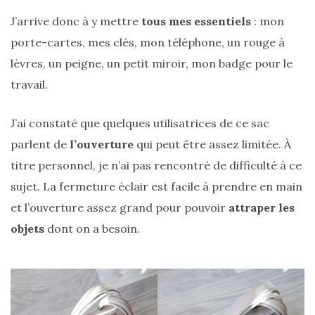
J’arrive donc à y mettre
tous mes essentiels
: mon
porte-cartes, mes clés, mon téléphone, un rouge à
lèvres, un peigne, un petit miroir, mon badge pour le
Comparatif :
travail.
les
sacs
Monceau
J’ai constaté que quelques utilisatrices de ce sac
et
Mini
parlent de
l’ouverture
qui peut être assez limitée. À
Marly
Ateliers
titre personnel, je n’ai pas rencontré de difficulté à ce
Auguste,
lequel
sujet. La fermeture éclair est facile à prendre en main
choisir
?
et l’ouverture assez grand pour pouvoir
attraper les
objets
dont on a besoin.
02/05/2026
CATÉGORIES