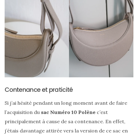
Contenance et praticité
Les
plus
Si j’ai hésité pendant un long moment avant de faire
belles
marques
l’acquisition du
sac Numéro 10 Polène
c’est
de
sacs
principalement à cause de sa contenance. En effet,
vegan
j’étais davantage attirée vers la version de ce sac en
:
7