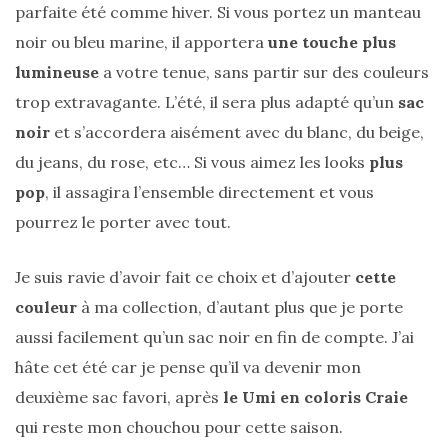
Revues
parfaite été comme hiver. Si vous portez un manteau
(478)
noir ou bleu marine, il apportera
une touche plus
lumineuse
a votre tenue, sans partir sur des couleurs
Tutoriels
trop extravagante. L’été, il sera plus adapté qu’un
sac
(70)
noir
et s’accordera aisément avec du blanc, du beige,
Lifestyle
du jeans, du rose, etc… Si vous aimez les looks
plus
(154)
pop
, il assagira l’ensemble directement et vous
Bonnes
pourrez le porter avec tout.
adresses/Evénements
(43)
Je suis ravie d’avoir fait ce choix et d’ajouter
cette
Coups
couleur
à ma collection, d’autant plus que je porte
de
aussi facilement qu’un sac noir en fin de compte. J’ai
coeur
hâte cet été car je pense qu’il va devenir mon
(9)
deuxième sac favori, après
le Umi en coloris Craie
Digital/Blogging
qui reste mon chouchou pour cette saison.
(12)