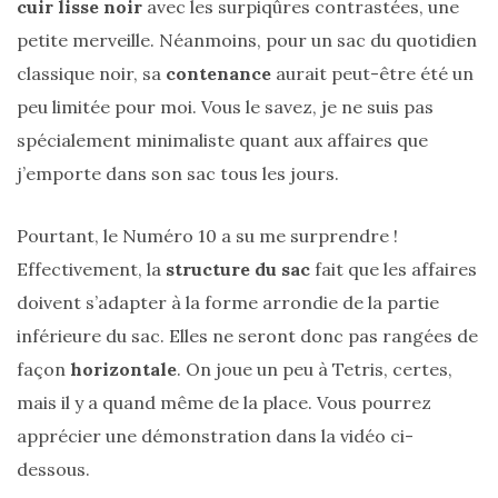
cuir lisse noir
avec les surpiqûres contrastées, une
alternatives
éco-
petite merveille. Néanmoins, pour un sac du quotidien
responsables
au
classique noir, sa
contenance
aurait peut-être été un
cuir
peu limitée pour moi. Vous le savez, je ne suis pas
spécialement minimaliste quant aux affaires que
11/04/2026
j’emporte dans son sac tous les jours.
Pourtant, le Numéro 10 a su me surprendre !
Effectivement, la
structure du sac
fait que les affaires
doivent s’adapter à la forme arrondie de la partie
inférieure du sac. Elles ne seront donc pas rangées de
façon
horizontale
. On joue un peu à Tetris, certes,
mais il y a quand même de la place. Vous pourrez
apprécier une démonstration dans la vidéo ci-
dessous.