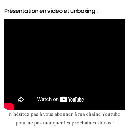
cabas
en
Présentation en vidéo et unboxing :
cuir
tressé
Parfois
:
mon
avis
sur
le
shopper
marron
chic
et
tendance
30/05/2026
N’hésitez pas à vous abonner à ma chaîne Youtube
pour ne pas manquer les prochaines vidéos !