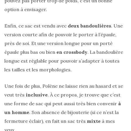
pouvez pas porter trop de poids, c’est un bonne
(25)
option à envisager.
Découvertes
Enfin, ce sac est vendu avec
deux bandoulières
. Une
mode
version courte afin de pouvoir le porter à l’épaule,
(5)
près de soi. Et une version longue pour un porté
Derniers
épaule plus bas ou bien
en crossbody
. La bandoulière
achats
longue est réglable pour pouvoir s’adapter à toutes
(45)
les tailles et les morphologies.
Lookbook
(175)
Une fois de plus, Polène ne laisse rien au hasard et se
Luxe
veut très
inclusive
. À ce propos, je trouve que c’est
&
une forme de sac qui peut aussi très bien convenir
à
maroquinerie
un homme
. Son absence de bijouterie (si ce n’est la
(218)
fermeture éclair), en fait un sac très
mixte
à mes
Sélections
yeux.