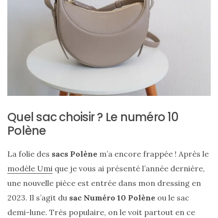
ce
sac
en
soie
et
cuir
au
luxe
Quel sac choisir ? Le numéro 10
Polène
discret
La folie des
sacs Polène
m’a encore frappée ! Après le
06/06/2026
modèle Umi
que je vous ai présenté l’année dernière,
une nouvelle pièce est entrée dans mon dressing en
2023. Il s’agit du
sac Numéro 10 Polène
ou le sac
demi-lune. Très populaire, on le voit partout en ce