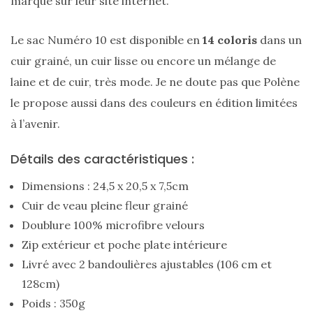
marque sur leur site internet.
printemps
été
2026
Le sac Numéro 10 est disponible en
14 coloris
dans un
:
ma
cuir grainé, un cuir lisse ou encore un mélange de
sélection
chic
laine et de cuir, très mode. Je ne doute pas que Polène
et
pratique
le propose aussi dans des couleurs en édition limitées
au
quotidien
à l’avenir.
Détails des caractéristiques :
09/05/2026
Dimensions : 24,5 x 20,5 x 7,5cm
Cuir de veau pleine fleur grainé
Doublure 100% microfibre velours
Zip extérieur et poche plate intérieure
Livré avec 2 bandoulières ajustables (106 cm et
128cm)
Poids : 350g