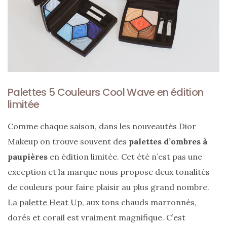
Palettes 5 Couleurs Cool Wave en édition
limitée
Comme chaque saison, dans les nouveautés Dior
Makeup on trouve souvent des
palettes d’ombres à
paupières
en édition limitée. Cet été n’est pas une
Les
plus
exception et la marque nous propose deux tonalités
belles
marques
de couleurs pour faire plaisir au plus grand nombre.
de
sacs
La palette Heat Up
, aux tons chauds marronnés,
vegan
:
dorés et corail est vraiment magnifique. C’est
7