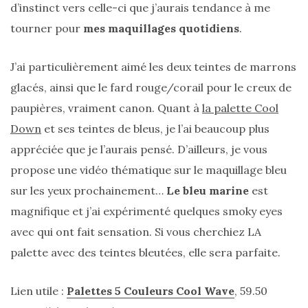
alternatives
d’instinct vers celle-ci que j’aurais tendance à me
éco-
responsables
tourner pour
mes maquillages quotidiens
.
au
cuir
J’ai particulièrement aimé les deux teintes de marrons
glacés, ainsi que le fard rouge/corail pour le creux de
11/04/2026
paupières, vraiment canon. Quant à
la palette Cool
Down
et ses teintes de bleus, je l’ai beaucoup plus
appréciée que je l’aurais pensé. D’ailleurs, je vous
propose une vidéo thématique sur le maquillage bleu
sur les yeux prochainement…
Le bleu marine
est
magnifique et j’ai expérimenté quelques smoky eyes
avec qui ont fait sensation. Si vous cherchiez LA
palette avec des teintes bleutées, elle sera parfaite.
Lien utile :
Palettes 5 Couleurs Cool Wave
, 59.50