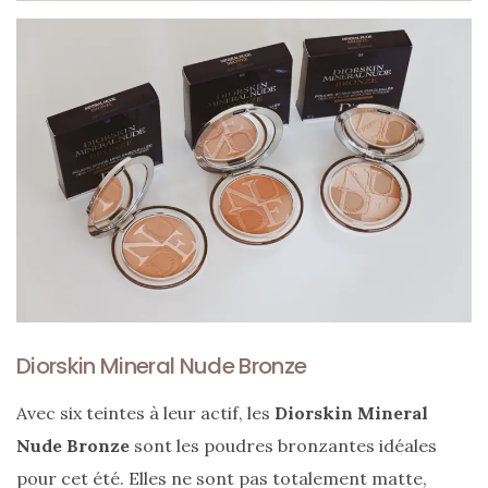
Ma
sélection
de
sacs
légers
et
tendance
pour
l’été
Diorskin Mineral Nude Bronze
23/05/2026
Avec six teintes à leur actif, les
Diorskin Mineral
Nude Bronze
sont les poudres bronzantes idéales
pour cet été. Elles ne sont pas totalement matte,