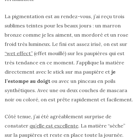
(25)
La pigmentation est au rendez-vous, j’ai reçu trois
Découvertes
sublimes teintes pour les beaux jours : un marron
mode
bronze comme je les aiment, un mordoré et un rose
(5)
froid très lumineux. Le fini est assez irisé, on est sur
Derniers
“wet effect”
(effet mouillé) sur les paupières qui est
achats
très tendance en ce moment. J’applique la matière
(45)
directement avec le stick sur ma paupière et
je
Lookbook
l’estompe au doigt
ou avec un pinceau en poils
(175)
synthétiques. Avec une ou deux couches de mascara
Luxe
noir ou coloré, on est prête rapidement et facilement.
&
maroquinerie
Côté tenue, j’ai été agréablement surprise de
(218)
constater
qu’elle est excellente
. La matière “sèche”
sur la paupières et reste en place toute la journée.
Sélections