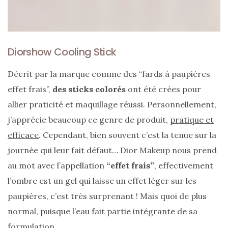
DIY/Recettes
(15)
Diorshow Cooling Stick
Lecture/Séries
(13)
Décrit par la marque comme des “fards à paupières
Vie
effet frais”,
des sticks colorés
ont été crées pour
quotidienne/Maison
allier praticité et maquillage réussi. Personnellement,
(61)
j’apprécie beaucoup ce genre de produit,
pratique et
Mode
efficace
. Cependant, bien souvent c’est la tenue sur la
(502)
journée qui leur fait défaut… Dior Makeup nous prend
Actualités
au mot avec l’appellation
“effet frais”
, effectivement
mode
l’ombre est un gel qui laisse un effet léger sur les
(5)
paupières, c’est très surprenant ! Mais quoi de plus
normal, puisque l’eau fait partie intégrante de sa
Conseils
mode
formulation.