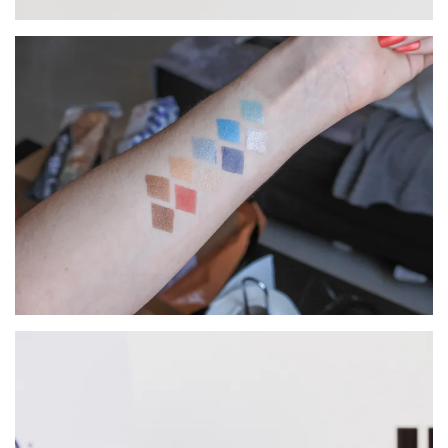
DU BLOG
Beauté
(640)
Actualités
beauté
(10)
Conseils
beauté
(54)
Favoris
et
déceptions
(27)