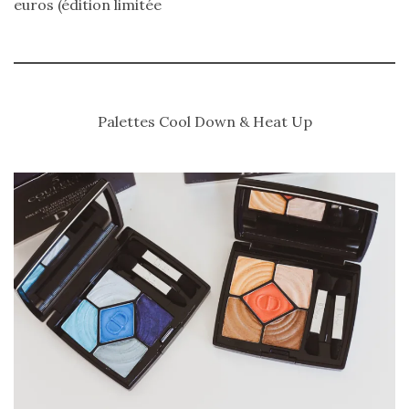
euros (édition limitée
Comparatif :
les
Palettes Cool Down & Heat Up
sacs
Monceau
et
Mini
Marly
Ateliers
Auguste,
lequel
choisir
?
02/05/2026
CATÉGORIES