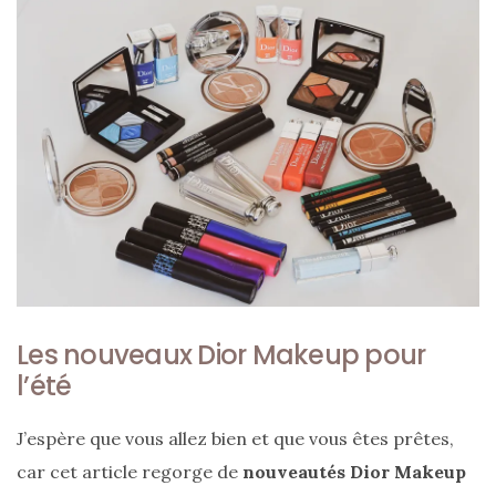
ce
sac
en
soie
et
cuir
au
luxe
discret
Les nouveaux Dior Makeup pour
06/06/2026
l’été
J’espère que vous allez bien et que vous êtes prêtes,
car cet article regorge de
nouveautés Dior Makeup