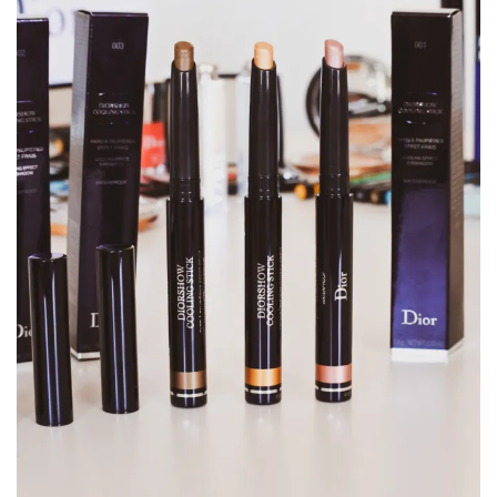
Revues
(478)
Tutoriels
(70)
Lifestyle
(154)
Bonnes
adresses/Evénements
(43)
Coups
de
coeur
(9)
Digital/Blogging
(12)