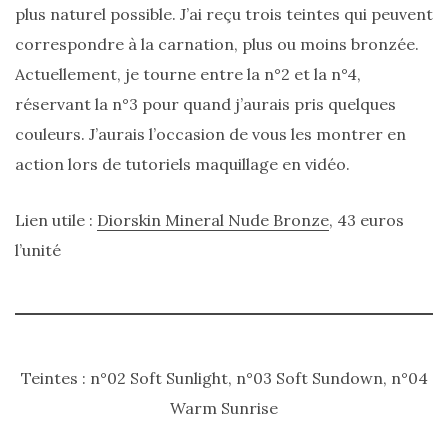
plus naturel possible. J’ai reçu trois teintes qui peuvent
printemps
été
correspondre à la carnation, plus ou moins bronzée.
2026
:
Actuellement, je tourne entre la n°2 et la n°4,
ma
sélection
réservant la n°3 pour quand j’aurais pris quelques
chic
et
couleurs. J’aurais l’occasion de vous les montrer en
pratique
au
action lors de tutoriels maquillage en vidéo.
quotidien
Lien utile :
Diorskin Mineral Nude Bronze
, 43 euros
09/05/2026
l’unité
Teintes : n°02 Soft Sunlight, n°03 Soft Sundown, n°04
Warm Sunrise