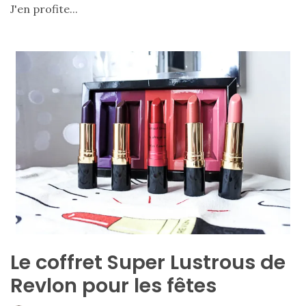
J'en profite...
Zoom
sur
le
sac
Batman
Small
RSVP
Paris
16/05/2026
Le coffret Super Lustrous de
Revlon pour les fêtes