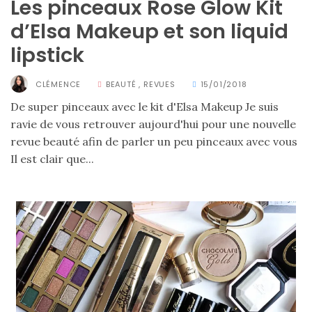
Les pinceaux Rose Glow Kit
d’Elsa Makeup et son liquid
lipstick
CLÉMENCE
BEAUTÉ
,
REVUES
15/01/2018
De super pinceaux avec le kit d'Elsa Makeup Je suis
ravie de vous retrouver aujourd'hui pour une nouvelle
revue beauté afin de parler un peu pinceaux avec vous
Il est clair que...
Ma
sélection
de
sacs
légers
et
tendance
pour
l’été
23/05/2026