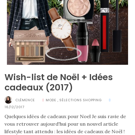
Les
sacs
tendances
printemps
été
2026
:
ma
sélection
chic
et
pratique
au
quotidien
Wish-list de Noël + Idées
cadeaux (2017)
09/05/2026
CLÉMENCE
MODE
,
SÉLECTIONS SHOPPING
16/12/2017
Quelques idées de cadeaux pour Noel Je suis ravie de
vous retrouver aujourd'hui pour un nouvel article
lifestyle tant attendu : les idées de cadeaux de Noël !