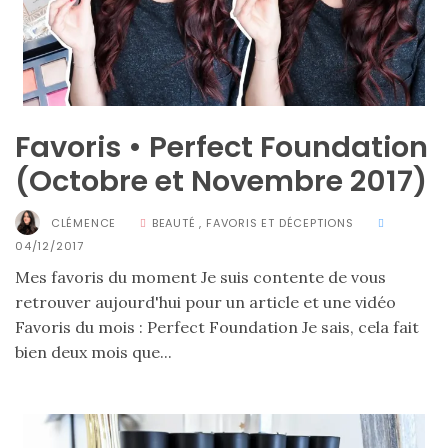
Favoris • Perfect Foundation
Comparatif :
(Octobre et Novembre 2017)
les
sacs
Monceau
CLÉMENCE
BEAUTÉ
,
FAVORIS ET DÉCEPTIONS
et
Mini
04/12/2017
Marly
Ateliers
Mes favoris du moment Je suis contente de vous
Auguste,
retrouver aujourd'hui pour un article et une vidéo
lequel
choisir
Favoris du mois : Perfect Foundation Je sais, cela fait
?
bien deux mois que...
02/05/2026