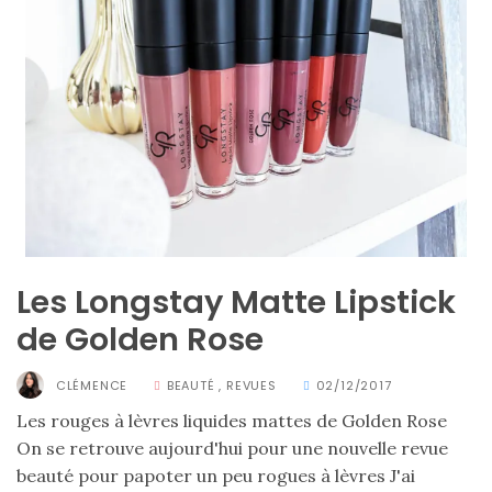
CATÉGORIES
DU BLOG
Beauté
(640)
Actualités
beauté
(10)
Les Longstay Matte Lipstick
Conseils
de Golden Rose
beauté
(54)
CLÉMENCE
BEAUTÉ
,
REVUES
02/12/2017
Favoris
Les rouges à lèvres liquides mattes de Golden Rose
On se retrouve aujourd'hui pour une nouvelle revue
et
beauté pour papoter un peu rogues à lèvres J'ai
déceptions