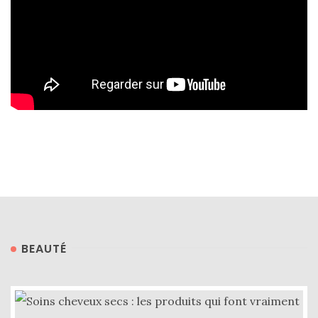
Conseils
mode
(25)
Découvertes
mode
(5)
Derniers
achats
(45)
Lookbook
(175)
BEAUTÉ
Luxe
&
maroquinerie
(218)