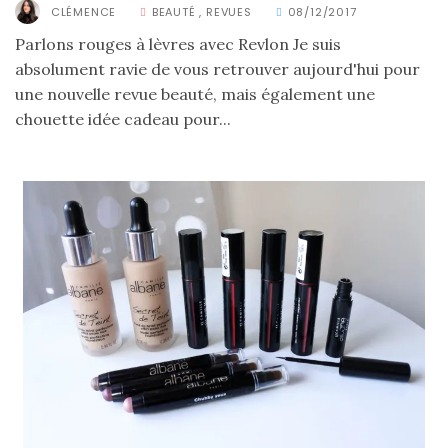
CLÉMENCE
BEAUTÉ
,
REVUES
08/12/2017
Parlons rouges à lèvres avec Revlon Je suis
absolument ravie de vous retrouver aujourd'hui pour
une nouvelle revue beauté, mais également une
chouette idée cadeau pour...
Les
plus
belles
marques
de
sacs