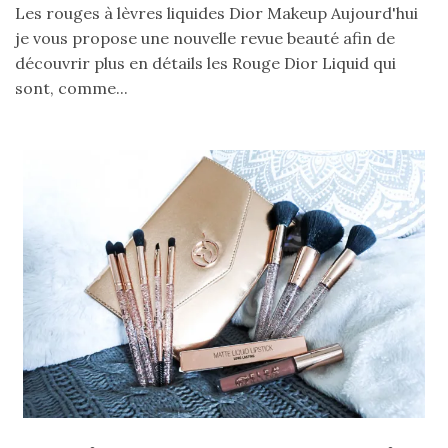
Les rouges à lèvres liquides Dior Makeup Aujourd'hui
je vous propose une nouvelle revue beauté afin de
Sac
cabas
découvrir plus en détails les Rouge Dior Liquid qui
en
cuir
sont, comme...
tressé
Parfois
:
mon
avis
sur
le
shopper
marron
chic
et
tendance
30/05/2026