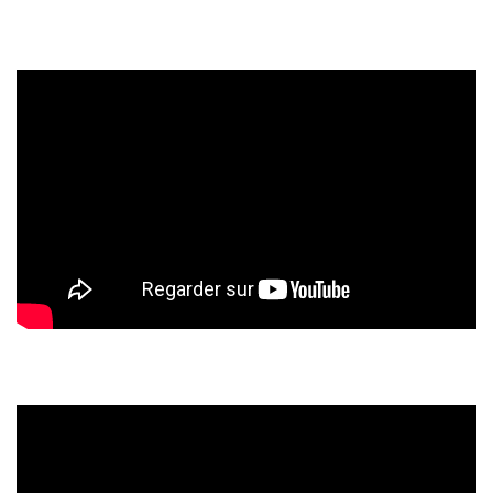
Digital/Blogging
(12)
DIY/Recettes
(15)
Lecture/Séries
(13)
Vie
quotidienne/Maison
(61)
Mode
(502)
Actualités
mode
(5)