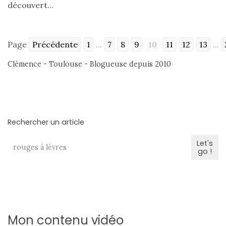
découvert...
(27)
Revues
(478)
Page
Précédente
1
...
7
8
9
10
11
12
13
...
Tutoriels
Clémence - Toulouse - Blogueuse depuis 2010
(70)
Lifestyle
(154)
Rechercher un article
Bonnes
adresses/Evénements
Let's
go !
(43)
Coups
de
coeur
(9)
Mon contenu vidéo