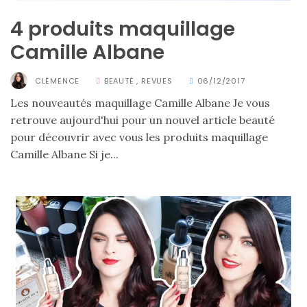
vegan
:
4 produits maquillage
7
alternatives
Camille Albane
éco-
responsables
au
CLÉMENCE
BEAUTÉ
,
REVUES
06/12/2017
cuir
Les nouveautés maquillage Camille Albane Je vous
retrouve aujourd'hui pour un nouvel article beauté
11/04/2026
pour découvrir avec vous les produits maquillage
Camille Albane Si je...