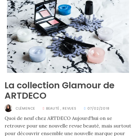
sur
ce
sac
en
soie
et
cuir
au
La collection Glamour de
luxe
ARTDECO
discret
CLÉMENCE
BEAUTÉ
,
REVUES
07/02/2018
06/06/2026
Quoi de neuf chez ARTDECO Aujourd'hui on se
retrouve pour une nouvelle revue beauté, mais surtout
pour découvrir ensemble une nouvelle marque pour