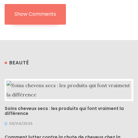
Show Comments
BEAUTÉ
Les
plus
belles
Soins cheveux secs : les produits qui font vraiment la
marques
différence
de
sacs
05/09/2025
vegan
:
7
Comment lutter contre la chute de cheveux chez la