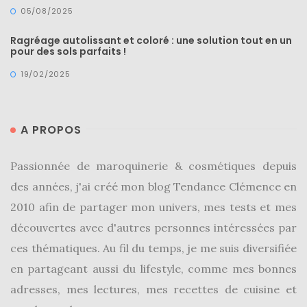
05/08/2025
Ragréage autolissant et coloré : une solution tout en un
pour des sols parfaits !
19/02/2025
Comparatif :
les
sacs
Monceau
et
A PROPOS
Mini
Marly
Ateliers
Passionnée de maroquinerie & cosmétiques depuis
Auguste,
lequel
des années, j'ai créé mon blog Tendance Clémence en
choisir
?
2010 afin de partager mon univers, mes tests et mes
découvertes avec d'autres personnes intéressées par
02/05/2026
ces thématiques. Au fil du temps, je me suis diversifiée
en partageant aussi du lifestyle, comme mes bonnes
adresses, mes lectures, mes recettes de cuisine et
CATÉGORIES