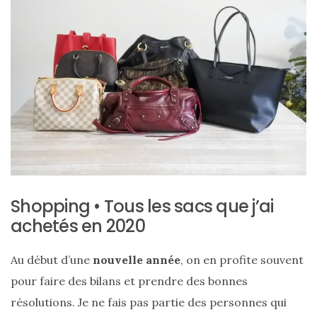
ce
sac
en
soie
et
cuir
au
luxe
discret
Shopping • Tous les sacs que j’ai
achetés en 2020
06/06/2026
Au début d’une
nouvelle année
, on en profite souvent
pour faire des bilans et prendre des bonnes
résolutions. Je ne fais pas partie des personnes qui