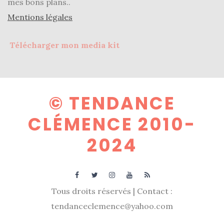
mes bons plans..
DU BLOG
Mentions légales
Beauté
Télécharger mon media kit
(640)
Actualités
beauté
© TENDANCE
(10)
CLÉMENCE 2010-
Conseils
beauté
2024
(54)
Favoris
et
Tous droits réservés | Contact :
déceptions
tendanceclemence@yahoo.com
(27)