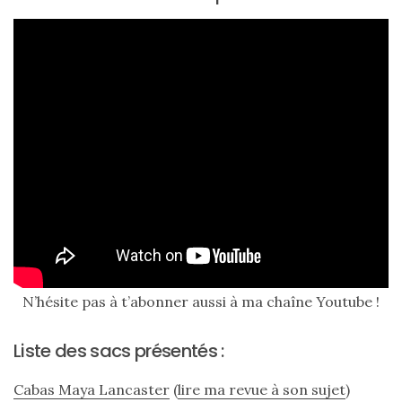
Ma
sélection
de
sacs
légers
et
tendance
pour
l’été
N’hésite pas à t’abonner aussi à ma chaîne Youtube !
23/05/2026
Liste des sacs présentés :
Cabas Maya Lancaster
(
lire ma revue à son sujet
)