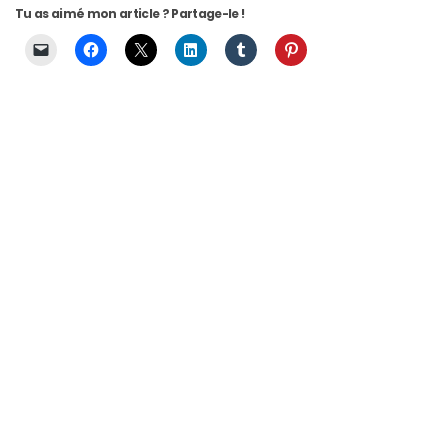
printemps
Tu as aimé mon article ? Partage-le !
été
2026
:
ma
sélection
chic
et
pratique
au
quotidien
09/05/2026