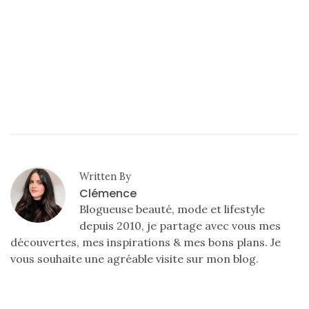
Zoom
sur
le
sac
Batman
Small
RSVP
Paris
Written By
16/05/2026
Clémence
Blogueuse beauté, mode et lifestyle
depuis 2010, je partage avec vous mes
découvertes, mes inspirations & mes bons plans. Je
vous souhaite une agréable visite sur mon blog.