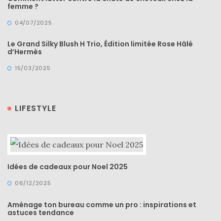
alternatives
femme ?
éco-
responsables
04/07/2025
au
cuir
Le Grand Silky Blush H Trio, Édition limitée Rose Hâlé
d’Hermès
11/04/2026
15/03/2025
LIFESTYLE
Idées de cadeaux pour Noel 2025
06/12/2025
Aménage ton bureau comme un pro : inspirations et
astuces tendance