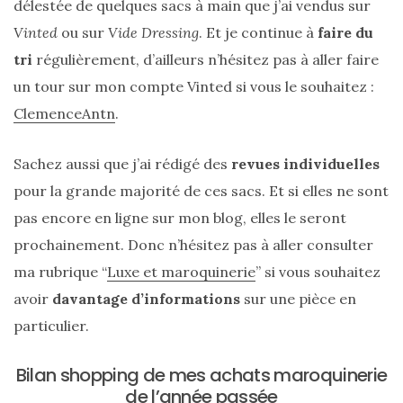
délestée de quelques sacs à main que j’ai vendus sur
cabas
en
Vinted
ou sur
Vide Dressing
. Et je continue à
faire du
cuir
tressé
tri
régulièrement, d’ailleurs n’hésitez pas à aller faire
Parfois
:
un tour sur mon compte Vinted si vous le souhaitez :
mon
avis
ClemenceAntn
.
sur
le
shopper
Sachez aussi que j’ai rédigé des
revues individuelles
marron
chic
pour la grande majorité de ces sacs. Et si elles ne sont
et
tendance
pas encore en ligne sur mon blog, elles le seront
prochainement. Donc n’hésitez pas à aller consulter
30/05/2026
ma rubrique “
Luxe et maroquinerie
” si vous souhaitez
avoir
davantage d’informations
sur une pièce en
particulier.
Bilan shopping de mes achats maroquinerie
de l’année passée