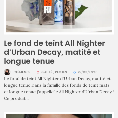
cabas
en
cuir
tressé
Parfois
:
mon
avis
sur
le
Le fond de teint All Nighter
shopper
marron
d’Urban Decay, matité et
chic
et
longue tenue
tendance
CLÉMENCE
BEAUTÉ
,
REVUES
25/03/2020
30/05/2026
Le fond de teint All Nighter d'Urban Decay, matité et
longue tenue Dans la famille des fonds de teint mats
et longue tenue j'appelle le All Nighter d'Urban Decay !
Ce produit...