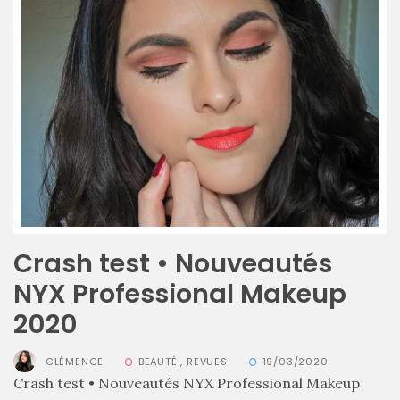
Ma
sélection
de
sacs
légers
et
tendance
Crash test • Nouveautés
pour
l’été
NYX Professional Makeup
2020
23/05/2026
CLÉMENCE
BEAUTÉ
,
REVUES
19/03/2020
Crash test • Nouveautés NYX Professional Makeup