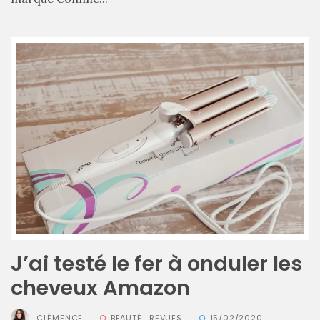
Comparatif :
les
sacs
Monceau
et
Mini
Marly
Ateliers
Auguste,
lequel
choisir
?
02/05/2026
J’ai testé le fer à onduler les
cheveux Amazon
CATÉGORIES
CLÉMENCE
BEAUTÉ
,
REVUES
15/02/2020