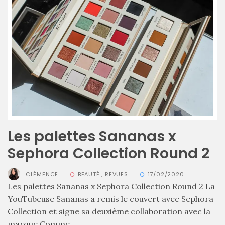
alternatives
éco-
responsables
au
cuir
11/04/2026
Les palettes Sananas x
Sephora Collection Round 2
CLÉMENCE
BEAUTÉ
,
REVUES
17/02/2020
Les palettes Sananas x Sephora Collection Round 2 La
YouTubeuse Sananas a remis le couvert avec Sephora
Collection et signe sa deuxième collaboration avec la
marque Comme...