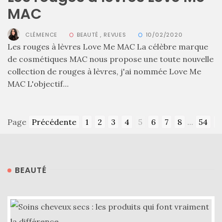
Revues
MAC
(478)
CLÉMENCE
BEAUTÉ
,
REVUES
10/02/2020
Tutoriels
Les rouges à lèvres Love Me MAC La célèbre marque
(70)
de cosmétiques MAC nous propose une toute nouvelle
Lifestyle
collection de rouges à lèvres, j'ai nommée Love Me
MAC L'objectif...
(154)
Bonnes
adresses/Evénements
Page
Précédente
1
2
3
4
5
6
7
8
...
54
S
(43)
Coups
de
BEAUTÉ
coeur
(9)
Digital/Blogging
(12)