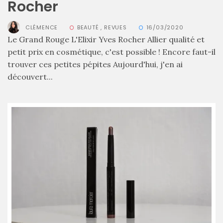
Rocher
printemps
été
2026
CLÉMENCE
BEAUTÉ
,
REVUES
16/03/2020
:
Le Grand Rouge L'Elixir Yves Rocher Allier qualité et
ma
sélection
petit prix en cosmétique, c'est possible ! Encore faut-il
chic
et
trouver ces petites pépites Aujourd'hui, j'en ai
pratique
découvert...
au
quotidien
09/05/2026