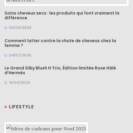
DIY/Recettes
Soins cheveux secs : les produits qui font vraiment la
différence
(15)
05/09/2025
Lecture/Séries
(13)
Comment lutter contre la chute de cheveux chez la
femme ?
Vie
04/07/2025
quotidienne/Maison
(61)
Le Grand Silky Blush H Trio, Édition limitée Rose Hâlé
d’Hermès
Mode
15/03/2025
(502)
Actualités
mode
LIFESTYLE
(5)
Conseils
mode