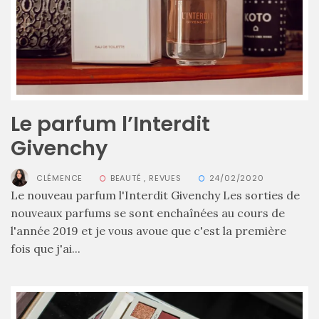
Le parfum l’Interdit
Givenchy
CLÉMENCE
BEAUTÉ
,
REVUES
24/02/2020
Le nouveau parfum l'Interdit Givenchy Les sorties de
nouveaux parfums se sont enchaînées au cours de
Les
l'année 2019 et je vous avoue que c'est la première
plus
belles
fois que j'ai...
marques
de
sacs
vegan
:
7