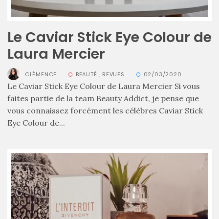
Le Caviar Stick Eye Colour de
Zoom
Laura Mercier
sur
le
sac
CLÉMENCE
BEAUTÉ
,
REVUES
02/03/2020
Batman
Le Caviar Stick Eye Colour de Laura Mercier Si vous
Small
RSVP
faites partie de la team Beauty Addict, je pense que
Paris
vous connaissez forcément les célèbres Caviar Stick
Eye Colour de...
16/05/2026