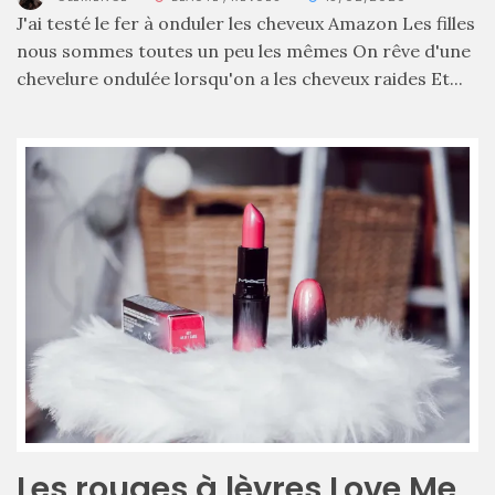
DU BLOG
J'ai testé le fer à onduler les cheveux Amazon Les filles
nous sommes toutes un peu les mêmes On rêve d'une
chevelure ondulée lorsqu'on a les cheveux raides Et...
Beauté
(640)
Actualités
beauté
(10)
Conseils
beauté
(54)
Favoris
et
déceptions
(27)
Les rouges à lèvres Love Me