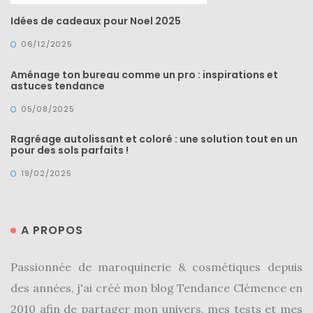
(25)
Idées de cadeaux pour Noel 2025
Découvertes
06/12/2025
mode
Aménage ton bureau comme un pro : inspirations et
(5)
astuces tendance
Derniers
05/08/2025
achats
Ragréage autolissant et coloré : une solution tout en un
(45)
pour des sols parfaits !
19/02/2025
Lookbook
(175)
Luxe
A PROPOS
&
maroquinerie
Passionnée de maroquinerie & cosmétiques depuis
(218)
des années, j'ai créé mon blog Tendance Clémence en
Sélections
2010 afin de partager mon univers, mes tests et mes